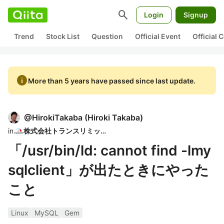
search
Login
Signup
Trend
Stock List
Question
Official Event
Official
info
More than 5 years have passed since last update.
@
HirokiTakaba
(
Hiroki Takaba
)
in
株式会社トランスリミット
「/usr/bin/ld: cannot find -lmy
sqlclient」が出たときにやった
こと
Linux
MySQL
Gem