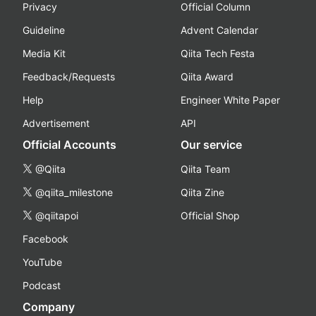
Privacy
Official Column
Guideline
Advent Calendar
Media Kit
Qiita Tech Festa
Feedback/Requests
Qiita Award
Help
Engineer White Paper
Advertisement
API
Official Accounts
Our service
@Qiita
Qiita Team
@qiita_milestone
Qiita Zine
@qiitapoi
Official Shop
Facebook
YouTube
Podcast
Company