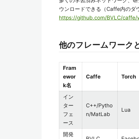
多くの学習済みネットワーク、研究結果
ウンロードできる（Caffe内の
https://github.com/BVLC/caffe/
他のフレームワーク
Fram
ewor
Caffe
Torch
k名
イン
ター
C++/Pytho
Lua
フェ
n/MatLab
ース
開発
BVLC
Faceb