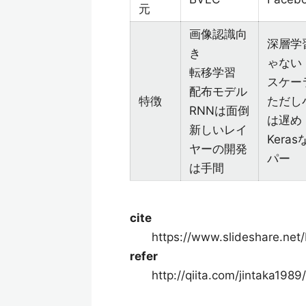
元
画像認識向
深層学
き
ゃない
転移学習
スケー
配布モデル
特徴
ただし
RNNは面倒
は遅め
新しいレイ
Kera
ヤーの開発
パー
は手間
cite
https://www.slideshare.ne
refer
http://qiita.com/jintaka19