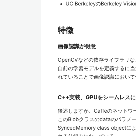
UC BerkeleyのBerkeley V
特徴
画像認識が得意
OpenCVなどの依存ライブラリ
自前の学習モデルを定義するに当
れていることで画像認識において
C++実装、GPUをシームレス
後述しますが、Caffeのネット
このBlobクラスのdataのパラメータが
SyncedMemory class o