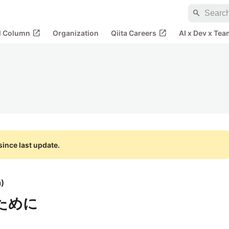
search
open_in_new
open_in_new
al Column
Organization
Qiita Careers
AI x Dev x Tea
ince last update.
a
)
のために