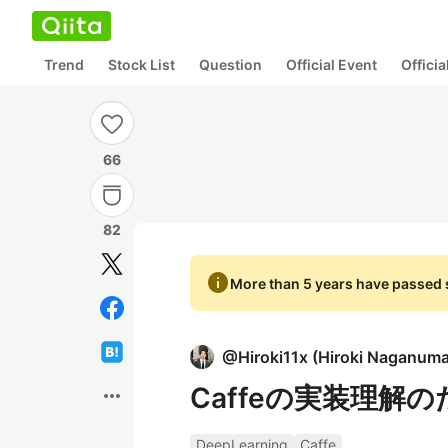
Trend
Stock List
Question
Official Event
Offici
66
82
info
More than 5 years have passed s
@
Hiroki11x
(
Hiroki Naganum
Caffeの実装理解
more_horiz
DeepLearning
Caffe