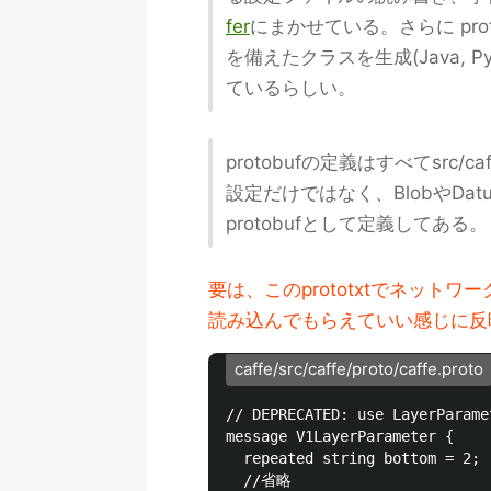
fer
にまかせている。さらに pro
を備えたクラスを生成(Java, 
ているらしい。
protobufの定義はすべてsrc/ca
設定だけではなく、BlobやD
protobufとして定義してある。
要は、このprototxtでネッ
読み込んでもらえていい感じに反
caffe/src/caffe/proto/caffe.proto
// DEPRECATED: use LayerParamet
message V1LayerParameter {

  repeated string bottom = 2;

  //省略
