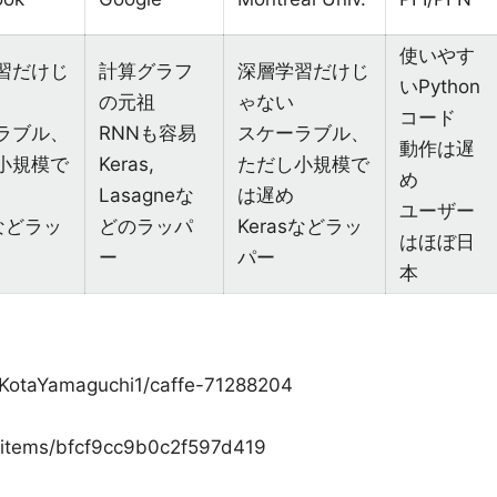
使いやす
習だけじ
計算グラフ
深層学習だけじ
いPython
の元祖
ゃない
コード
ラブル、
RNNも容易
スケーラブル、
動作は遅
小規模で
Keras,
ただし小規模で
め
Lasagneな
は遅め
ユーザー
sなどラッ
どのラッパ
Kerasなどラッ
はほぼ日
ー
パー
本
t/KotaYamaguchi1/caffe-71288204
89/items/bfcf9cc9b0c2f597d419