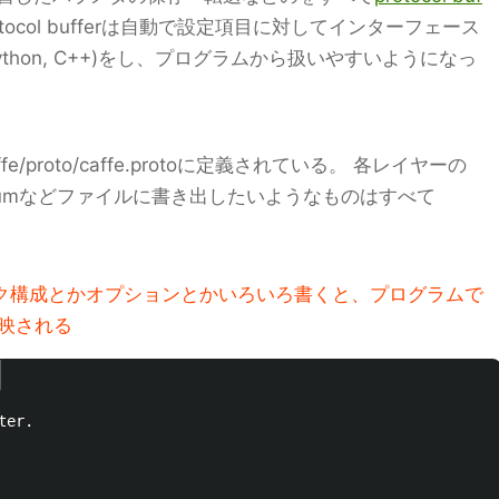
tocol bufferは自動で設定項目に対してインターフェース
Python, C++)をし、プログラムから扱いやすいようになっ
ffe/proto/caffe.protoに定義されている。 各レイヤーの
atumなどファイルに書き出したいようなものはすべて
トワーク構成とかオプションとかいろいろ書くと、プログラムで
映される
er.
