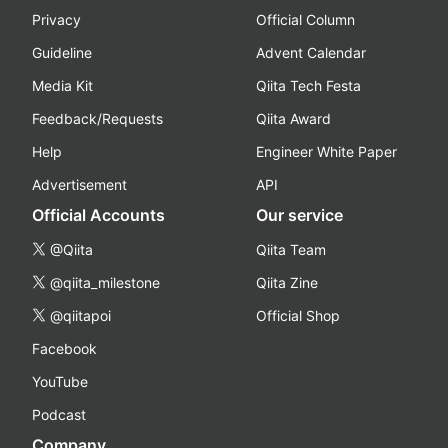
Privacy
Official Column
Guideline
Advent Calendar
Media Kit
Qiita Tech Festa
Feedback/Requests
Qiita Award
Help
Engineer White Paper
Advertisement
API
Official Accounts
Our service
@Qiita
Qiita Team
@qiita_milestone
Qiita Zine
@qiitapoi
Official Shop
Facebook
YouTube
Podcast
Company