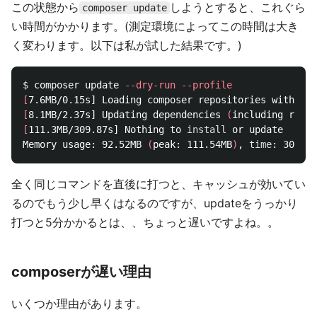
この状態から
しようとすると、これぐら
composer update
い時間がかかります。(測定環境によってこの時間は大き
く変わります。以下は私が試した結果です。)
$ 
composer update 
--dry-run
--profile
[
[
8.1MB/2.37s] Updating dependencies 
(
including requi
[
111.3MB/309.87s] Nothing to 
install 
or update

Memory usage: 92.52MB 
(
peak: 111.54MB
)
, 
time
全く同じコマンドを直後に打つと、キャッシュが効いてい
るのでもう少し早くはなるのですが、updateをうっかり
打つと5分かかるとは、、ちょっと遅いですよね。。
composerが遅い理由
いくつか理由があります。