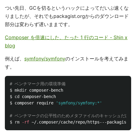
つい先日、GCを切るというハックによってだいぶ速くな
りましたが、それでもpackagist.orgからのダウンロード
部分は変わらず遅いままです。
Composer を倍速にした、たった 1 行のコード - Shin x
blog
例えば、
symfony/symfony
のインストールを考えてみま
す。
# ベンチマーク用の環境準備
$ 
mkdir 
$ 
cd 
$ 
composer require 
'symfony/symfony:*'
# ベンチマークの公平性のためメタファイルのキャッシュだけ消
$ 
rm
-rf