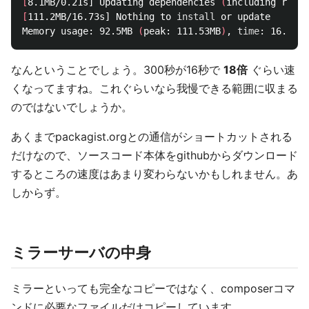
[
8.1MB/0.21s] Updating dependencies 
(
including requi
[
111.2MB/16.73s] Nothing to 
install 
or update

Memory usage: 92.5MB 
(
peak: 111.53MB
)
, 
time
なんということでしょう。300秒が16秒で
18倍
ぐらい速
くなってますね。これぐらいなら我慢できる範囲に収まる
のではないでしょうか。
あくまでpackagist.orgとの通信がショートカットされる
だけなので、ソースコード本体をgithubからダウンロード
するところの速度はあまり変わらないかもしれません。あ
しからず。
ミラーサーバの中身
ミラーといっても完全なコピーではなく、composerコマ
ンドに必要なファイルだけコピーしています。