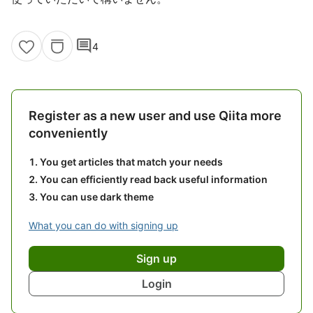
comment
4
Register as a new user and use Qiita more
conveniently
You get articles that match your needs
You can efficiently read back useful information
You can use dark theme
What you can do with signing up
Sign up
Login