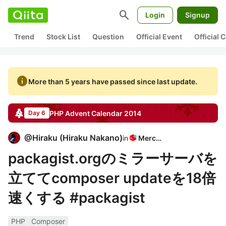
search
Login
Signup
Trend
Stock List
Question
Official Event
Official
info
More than 5 years have passed since last update.
PHP
Advent Calendar
2014
Day 6
@
Hiraku
(
Hiraku Nakano
)
in
Mercari
packagist.orgのミラーサーバを
立ててcomposer updateを18倍
速くする #packagist
PHP
Composer