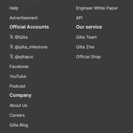
Help
Engineer White Paper
Advertisement
API
Official Accounts
Our service
@Qiita
Qiita Team
@qiita_milestone
Qiita Zine
@qiitapoi
Official Shop
Facebook
YouTube
Podcast
Company
About Us
Careers
Qiita Blog