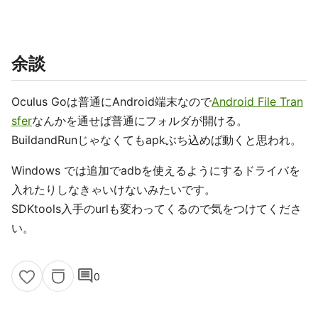
余談
Oculus Goは普通にAndroid端末なので
Android File Tran
sfer
なんかを通せば普通にフォルダが開ける。
BuildandRunじゃなくてもapkぶち込めば動くと思われ。
Windows では追加でadbを使えるようにするドライバを
入れたりしなきゃいけないみたいです。
SDKtools入手のurlも変わってくるので気をつけてくださ
い。
comment
0