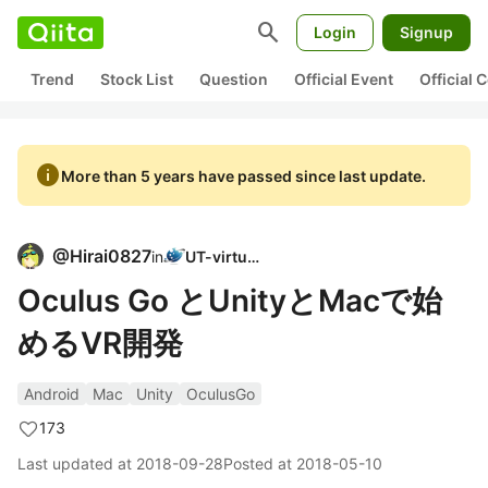
search
Login
Signup
Trend
Stock List
Question
Official Event
Official
info
More than 5 years have passed since last update.
@
Hirai0827
in
UT-virtual
Oculus Go とUnityとMacで始
めるVR開発
Android
Mac
Unity
OculusGo
173
Last updated at
2018-09-28
Posted at
2018-05-10