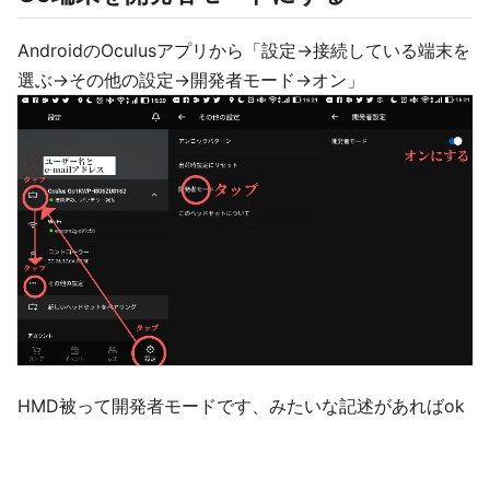
AndroidのOculusアプリから「設定→接続している端末を
選ぶ→その他の設定→開発者モード→オン」
HMD被って開発者モードです、みたいな記述があればok