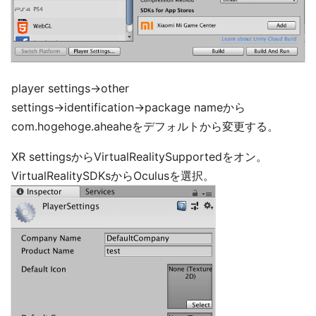
player settings→other
settings→identification→package nameから
com.hogehoge.aheaheをデフォルトから変更する。
XR settingsからVirtualRealitySupportedをオン。
VirtualRealitySDKsからOculusを選択。