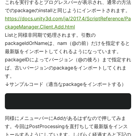
これを実行するとプログレスバーが表示され、通常の方法
でのpackageのinstallと同じようにインポートされます。
https://docs.unity3d.com/ja/2017.4/ScriptReference/Pa
ckageManager.Client.Add.html
Listと同様非同期で処理されます。引数の
packageIdOrNameは、nam（@の前）だけを指定すると
最新版をインポートしてくれるようになっています。
packageIDによってバージョン（@の後ろ）まで指定すれ
ば、古いバージョンのpackageをインポートしてくれま
す。
↓サンプルコード（適当なpackageをインポートする）
同様にメニューバーにAddがあるはずなので押してみま
す。今回はPostProcessingを直打ちして最新版をインス
トールするようにしています。しばらく経過すると下記の