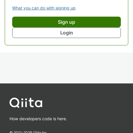
What you can do with signing up
Sign up
Login
How developers code is here.
© 2011-
2026
Qiita Inc.