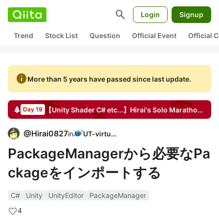
search
Login
Signup
Trend
Stock List
Question
Official Event
Official
info
More than 5 years have passed since last update.
【Unity Shader C# etc...】Hirai's Solo Marathon
Adve
Day 19
@
Hirai0827
in
UT-virtual
PackageManagerから必要なPa
ckageをインポートする
C#
Unity
UnityEditor
PackageManager
4