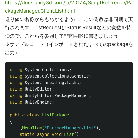
https://docs.unity3d.com/ja/2017.4/ScriptReference/Pa
ckageManager.Client.List.html
返り値の名称からもわかるように、この関数は非同期で実
行されます。ListRequestはStatus,Resultなどの変数を持
つので、これらを参照して非同期的に書きましょう。
↓サンプルコード（インポートされたすべてのpackageを
出力）
using
System.Collections
;
using
System.Collections.Generic
;
using
System.Threading.Tasks
;
using
UnityEditor
;
using
UnityEditor.PackageManager
;
using
UnityEngine
;
public
class
ListPackage
{
[
MenuItem
(
"PackageManager/List"
)]
static
async
void
List
()