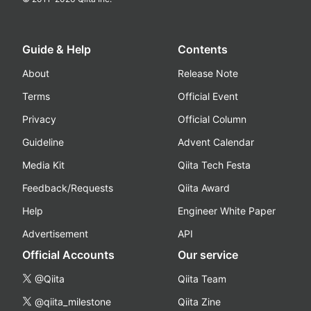
Guide & Help
Contents
About
Release Note
Terms
Official Event
Privacy
Official Column
Guideline
Advent Calendar
Media Kit
Qiita Tech Festa
Feedback/Requests
Qiita Award
Help
Engineer White Paper
Advertisement
API
Official Accounts
Our service
@Qiita
Qiita Team
@qiita_milestone
Qiita Zine