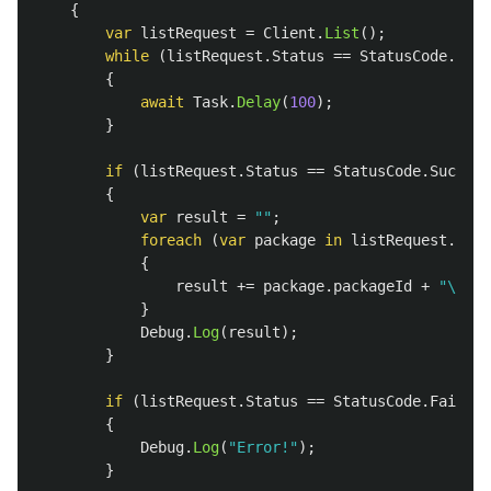
{
var
listRequest
=
Client
.
List
();
while
(
listRequest
.
Status
==
StatusCode
.
InPr
{
await
Task
.
Delay
(
100
);
}
if
(
listRequest
.
Status
==
StatusCode
.
Success
{
var
result
=
""
;
foreach
(
var
package
in
listRequest
.
Resu
{
result
+=
package
.
packageId
+
"\n"
;
}
Debug
.
Log
(
result
);
}
if
(
listRequest
.
Status
==
StatusCode
.
Failure
{
Debug
.
Log
(
"Error!"
);
}