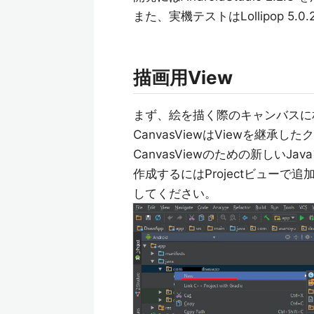
また、実機テストはLollipop 5.0
描画用View
まず、絵を描く際のキャンバスに相当
CanvasViewはViewを継承し
CanvasViewのための新しいJ
作成するにはProjectビューで追
してください。