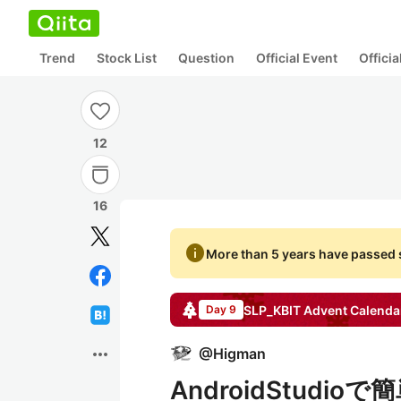
Trend
Stock List
Question
Official Event
Offici
12
16
info
More than 5 years have passed s
SLP_KBIT
Advent Calenda
Day 9
more_horiz
@
Higman
AndroidStud