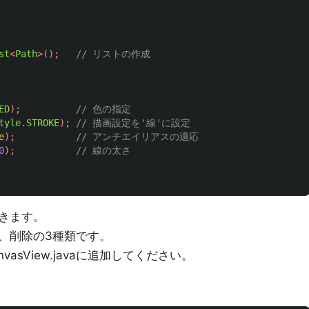
st
<
Path
>();
// リストの作成
ED
);
// 色の指定
tyle
.
STROKE
);
// 描画設定を'線'に設定
e
);
// アンチエイリアスの適応
0
);
// 線の太さ
きます。
、削除の3種類です。
asView.javaに追加してください。