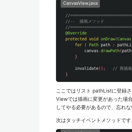
CanvasView.java
//==========================
//--  描画メソッド       
//==========================
@Override
protected
void
onDraw
(
Canvas
for
(
Path
path
:
pathLi
canvas
.
drawPath
(
path
}
invalidate
();
// 再描画
}
ここではリスト pathListに登
Viewでは描画に変更があった場合、
してやる必要があるので、忘れな
次はタッチイベントメソッドです