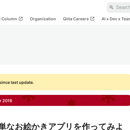
search
open_in_new
open_in_new
al Column
Organization
Qiita Careers
AI x Dev x Tea
ince last update.
r
2016
ioで簡単なお絵かきアプリを作ってみよ