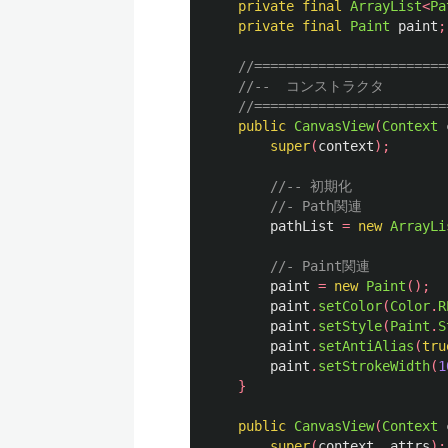
private
final
ArrayList
<
Pa
private
final
Paint
paint
;
//========================
//--  コンストラクタ
//========================
public
CanvasView
(
Context
super
(
context
);
//-- 初期化
//- Path関連
pathList
=
new
ArrayLi
//- Paint関連
paint
=
new
Paint
();
paint
.
setColor
(
Color
.
R
paint
.
setStyle
(
Paint
.
S
paint
.
setAntiAlias
(
tru
paint
.
setStrokeWidth
(
1
}
public
CanvasView
(
Context
super
(
context
,
attrs
);