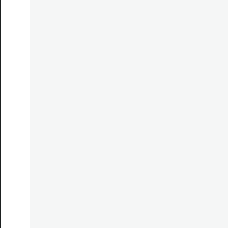
======
======