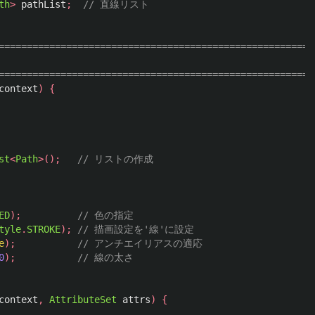
th
>
pathList
;
// 直線リスト
========================================================
========================================================
context
)
{
st
<
Path
>();
// リストの作成
ED
);
// 色の指定
tyle
.
STROKE
);
// 描画設定を'線'に設定
e
);
// アンチエイリアスの適応
0
);
// 線の太さ
context
,
AttributeSet
attrs
)
{