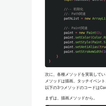
//-- 初期化
//- Path関連
pathList
=
new
ArrayLi
//- Paint関連
paint
=
new
Paint
();
paint
.
setColor
(
Color
.
R
paint
.
setStyle
(
Paint
.
S
paint
.
setAntiAlias
(
tru
paint
.
setStrokeWidth
(
1
}
}
次に、各種メソッドを実装してい
メソッドは描画、タッチイベント
以下の3つメソッドのコードはCanv
まずは、描画メソッドから。