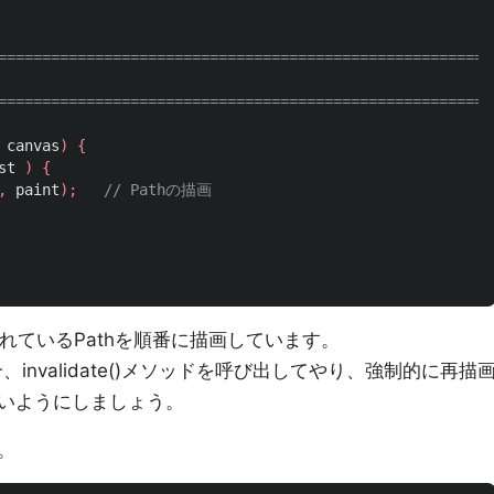
========================================================
========================================================
canvas
)
{
st
)
{
,
paint
);
// Pathの描画
録されているPathを順番に描画しています。
invalidate()メソッドを呼び出してやり、強制的に再描
いようにしましょう。
。