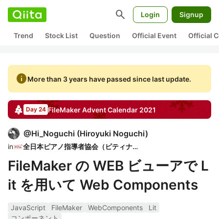
search
Login
Signup
Trend
Stock List
Question
Official Event
Official
info
More than 3 years have passed since last update.
FileMaker
Advent Calendar
2021
Day 24
@
Hi_Noguchi
(
Hiroyuki Noguchi
)
in
全日本ピアノ指導者協会（ピティナ）
FileMaker の WEB ビューアで L
it を用いて Web Components
JavaScript
FileMaker
WebComponents
Lit
コンポーネント