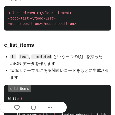
<clock-element></clock-element>
<todo-list></todo-list>
<mouse-position></mouse-position>
c_list_items
,
,
という三つの項目を持った
id
text
completed
JSON データを作ります
todos テーブルにある関連レコードをもとに生成させ
ます
c_list_items
While 
(
[
more_horiz
    i 
=
 0
;
    item_names 
=
 List 
(
 outputs⇔todos◎output_id::nam