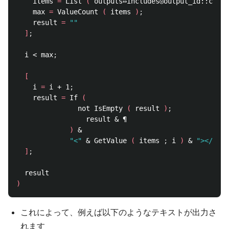
    items 
=
 List 
(
 outputs⇔includes◎output_id::c_js_
    max 
=
 ValueCount 
(
 items 
)
;
    result 
=
""
]
;
  i < max
;
[
    i 
=
 i + 1
;
    result 
=
 If 
(
               not IsEmpty 
(
 result 
)
;
                 result & ¶

)
 &

"<"
 & GetValue 
(
 items 
;
 i 
)
 & 
"></"
 & 
]
;
)
これによって、例えば以下のようなテキストが出力さ
れます