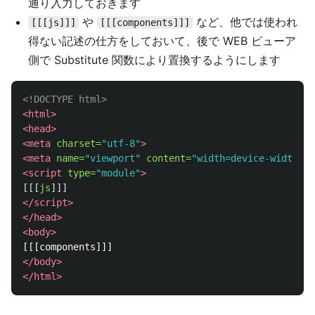
通り入力しておきます
や
など、他では使われ
[[[js]]]
[[[components]]]
得ない記述の仕方をしておいて、後で WEB ビューア
側で Substitute 関数により置換するようにします
<!DOCTYPE html>
<html>
<head>
<meta
charset=
"utf-8"
>
<meta
name=
"viewport"
content=
"width=device-width, i
<script 
type=
"module"
>
[[[
js
]]]
</script>
</head>
<body>
</body>
</html>