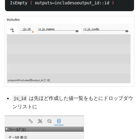
IsEmpty 
(
 outputs⇔includes◎output_id::id 
)
は先ほど作成した値一覧をもとにドロップダウ
js_id
ンリストに