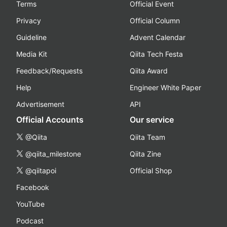
Terms
Official Event
Privacy
Official Column
Guideline
Advent Calendar
Media Kit
Qiita Tech Festa
Feedback/Requests
Qiita Award
Help
Engineer White Paper
Advertisement
API
Official Accounts
Our service
@Qiita
Qiita Team
@qiita_milestone
Qiita Zine
@qiitapoi
Official Shop
Facebook
YouTube
Podcast