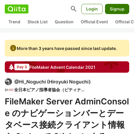
search
Login
Signup
Trend
Stock List
Question
Official Event
Official
info
More than 3 years have passed since last update.
FileMaker
Advent Calendar
2021
Day 3
@
Hi_Noguchi
(
Hiroyuki Noguchi
)
in
全日本ピアノ指導者協会（ピティナ）
FileMaker Server AdminConsol
e のナビゲーションバーとデー
タベース接続クライアント情報