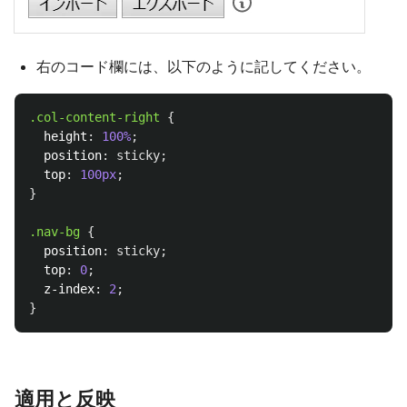
右のコード欄には、以下のように記してください。
.col-content-right
{
height
:
100%
;
position
:
sticky
;
top
:
100px
;
}
.nav-bg
{
position
:
sticky
;
top
:
0
;
z-index
:
2
;
}
適用と反映