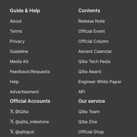
Guide & Help
Contents
About
Release Note
Terms
Official Event
Privacy
Official Column
Guideline
Advent Calendar
Media Kit
Qiita Tech Festa
Feedback/Requests
Qiita Award
Help
Engineer White Paper
Advertisement
API
Official Accounts
Our service
@Qiita
Qiita Team
@qiita_milestone
Qiita Zine
@qiitapoi
Official Shop