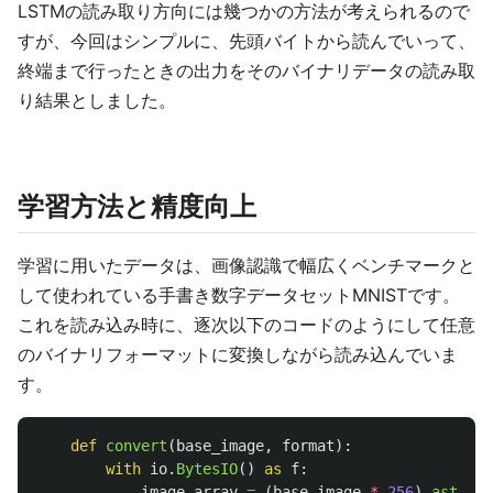
LSTMの読み取り方向には幾つかの方法が考えられるので
すが、今回はシンプルに、先頭バイトから読んでいって、
終端まで行ったときの出力をそのバイナリデータの読み取
り結果としました。
学習方法と精度向上
学習に用いたデータは、画像認識で幅広くベンチマークと
して使われている手書き数字データセットMNISTです。
これを読み込み時に、逐次以下のコードのようにして任意
のバイナリフォーマットに変換しながら読み込んでいま
す。
def
convert
(
base_image
,
format
):
with
io
.
BytesIO
()
as
f
:
image_array
=
(
base_image
*
256
).
astype
(