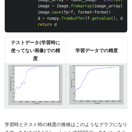
image
=
Image
.
fromarray
(
image_array
)
image
.
save
(
fp
=
f
,
format
=
format
)
d
=
numpy
.
frombuffer
(
f
.
getvalue
(),
dtype
return
d
テストデータ(学習時に
使ってない画像)での精
学習データでの精度
度
学習時とテスト時の精度の推移はこのようなグラフになり