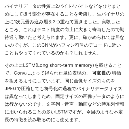
バイナリデータの性質上2バイト4バイトなどをひとまと
めにして扱う部分が存在することを考慮し、生バイナリの
上に1次元畳み込み層を2つ重ねて置きました。実験した
ところ、これはテスト精度の向上に大きく寄与したので期
待通り動いたと考えられます。更に、確かめられては居な
いのですが、このCNNがハフマン符号のデコードに近い
こともやってくれているのかも？しれません。
その上にLSTM(Long short-term memory)を載せること
で、Conv.によって得られた単位表現の、
可変長の
特徴
を捉えるようにしています。同じ画像サイズのものを
JPEGで圧縮しても符号化の過程でバイナリデータサイズ
は異なってしまうため、固定サイズの画像データのように
は行かないのです。文字列・音声・動画などの時系列情報
に用いられることの多いLSTMですが、今回のような不定
長の特徴を読み取るのにも使えます。