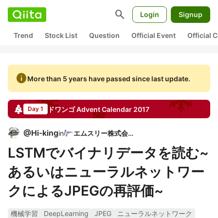
search
Login
Signup
Trend
Stock List
Question
Official Event
Official
info
More than 5 years have passed since last update.
ドワンゴ
Advent Calendar
2017
Day 1
@
Hi-king
in
エムスリー株式会社
LSTMでバイナリデータを読む~
あるいはニューラルネットワー
クによるJPEGの再評価~
機械学習
DeepLearning
JPEG
ニューラルネットワーク