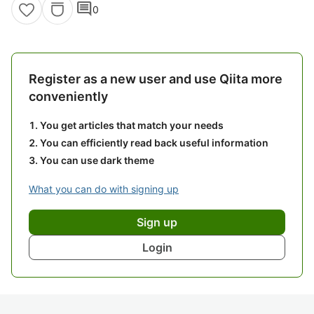
comment
0
Register as a new user and use Qiita more
conveniently
You get articles that match your needs
You can efficiently read back useful information
You can use dark theme
What you can do with signing up
Sign up
Login