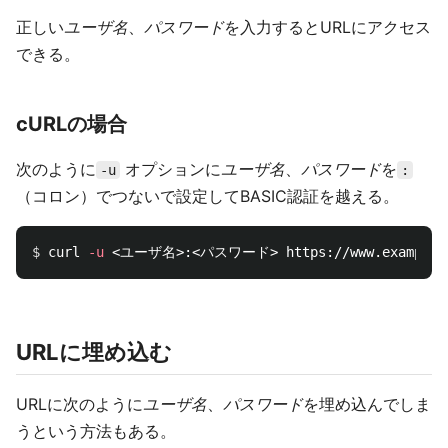
正しい
ユーザ名
、
パスワード
を入力するとURLにアクセス
できる。
cURLの場合
次のように
オプションに
ユーザ名
、
パスワード
を
-u
:
（コロン）でつないで設定してBASIC認証を越える。
$ 
curl 
-u
URLに埋め込む
URLに次のように
ユーザ名
、
パスワード
を埋め込んでしま
うという方法もある。