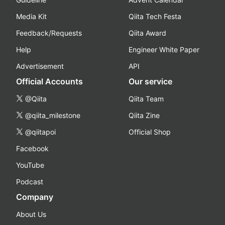
Media Kit
Qiita Tech Festa
Feedback/Requests
Qiita Award
Help
Engineer White Paper
Advertisement
API
Official Accounts
Our service
@Qiita
Qiita Team
@qiita_milestone
Qiita Zine
@qiitapoi
Official Shop
Facebook
YouTube
Podcast
Company
About Us