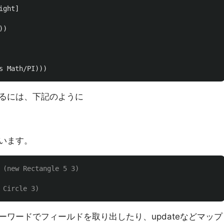
ight
]
))
s
Math/PI
)))
るには、下記のように
使います。
 (new Rectangle 5 3)
 Circle 3)
ワードでフィールドを取り出したり、updateなどマップ