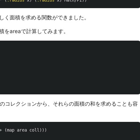
*
(
:radius
x
)
(
:radius
x
)
Math/PI
))
しく面積を求める関数ができました。
をareaで計算してみます。
図形のコレクションから、それらの面積の和を求めることも容
+
(
map
area
coll
)))