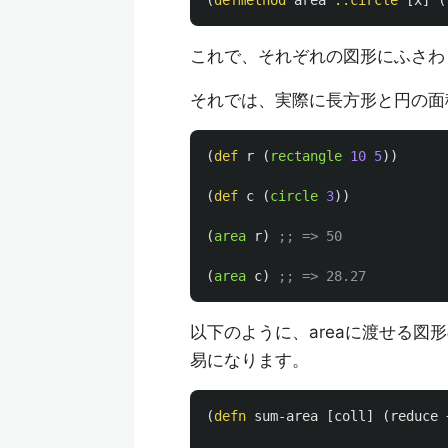
(
defmethod
area
::circle
[
x
]
(
これで、それぞれの図形にふさわ
それでは、実際に長方形と円の面積
(
def
r
(
rectangle
10
5
))
(
def
c
(
circle
3
))
(
area
r
)
;; => 50
(
area
c
)
;; => 28.27 
以下のように、areaに渡せる
易になります。
(
defn
sum-area
[
coll
]
(
reduce