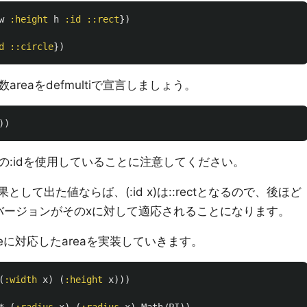
w
:height
h
:id
::rect
})
d
::circle
})
eaをdefmultiで宣言しましょう。
))
の:idを使用していることに注意してください。
結果として出た値ならば、(:id x)は::rectとなるので、後ほど
eaのバージョンがそのxに対して適応されることになります。
rcleに対応したareaを実装していきます。
(
:width
x
)
(
:height
x
)))