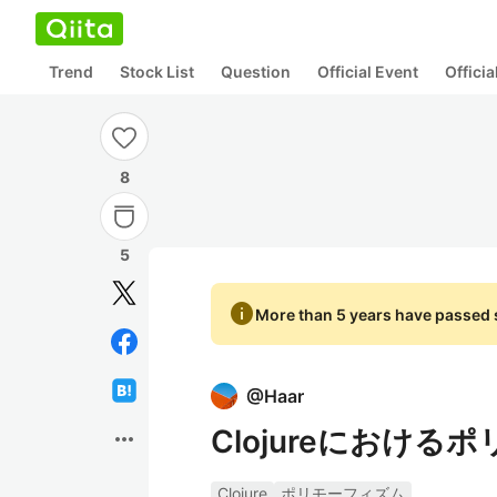
Trend
Stock List
Question
Official Event
Offici
8
5
info
More than 5 years have passed s
@
Haar
Clojureにおけ
more_horiz
Clojure
ポリモーフィズム