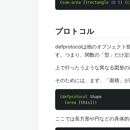
(
sum-area
[(
rectangle
10
5
)
(
c
プロトコル
defprotocolは他のオブジ
す。つまり、関数の「型」だけ定
上で行ったうような異なる図形の
そのためには、まず、「面積」が
(
defprotocol
Shape
(
area
[
this
]))
ここでは長方形や円などの具体的