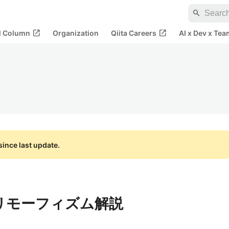
search
open_in_new
open_in_new
al Column
Organization
Qiita Careers
AI x Dev x Tea
ince last update.
るポリモーフィズム解説