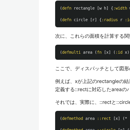
(
defn
rectangle
[
w
h
]
{
:width
(
defn
circle
[
r
]
{
:radius
r
:i
次に、これらの面積を計算する関数ar
(
defmulti
area
(
fn
[
x
]
(
:id
x
)
ここで、ディスパッチとして図形
例えば、xが上記のrectangleの
定義する::rectに対応したar
それでは、実際に、::rectと::ci
(
defmethod
area
::rect
[
x
]
(
*