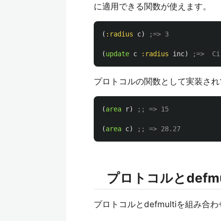
に適用できる関数が使えます。
(
:radius
c
)
;=> 3
(
update
c
:radius
inc
)
;=>  Ci
プロトコルの関数として実装されて
(
area
r
)
;; => 15
(
area
c
)
;; => 28.27
プロトコルとdefmu
プロトコルとdefmultiを組