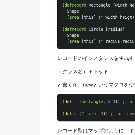
(
defrecord
Rectangle
[
width
he
Shape
(
area
[
this
]
(
*
width
heigt
)
(
defrecord
Circle
[
radius
]
Shape
(
area
[
this
]
(
*
radius
radiu
レコードのインスタンスを生成す
（クラス名）＋ドット
と書くか、newというマクロを
(
def
r
(
Rectangle.
5
3
))
;; or
(
def
c
(
Circle.
3
))
;; or (new
レコード型はマップのように、キー