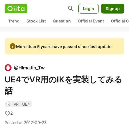
search
Login
Signup
Trend
Stock List
Question
Official Event
Official
info
More than 5 years have passed since last update.
@
HImaJin_Tw
UE4でVR用のIKを実装してみる
話
IK
VR
UE4
2
Posted at
2017-09-23