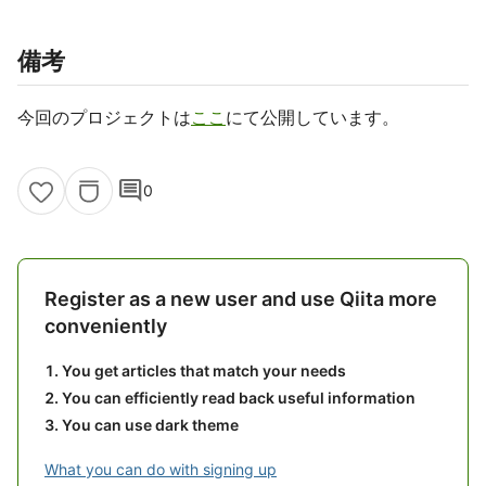
備考
今回のプロジェクトは
ここ
にて公開しています。
comment
0
Register as a new user and use Qiita more
conveniently
You get articles that match your needs
You can efficiently read back useful information
You can use dark theme
What you can do with signing up