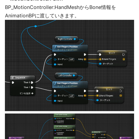
BP_MotionController:HandMeshからBone情報を
AnimationBPに渡していきます。