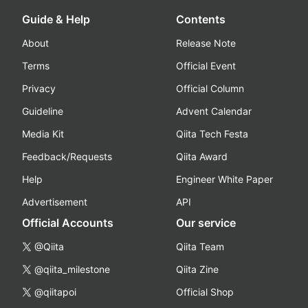
Guide & Help
Contents
About
Release Note
Terms
Official Event
Privacy
Official Column
Guideline
Advent Calendar
Media Kit
Qiita Tech Festa
Feedback/Requests
Qiita Award
Help
Engineer White Paper
Advertisement
API
Official Accounts
Our service
@Qiita
Qiita Team
@qiita_milestone
Qiita Zine
@qiitapoi
Official Shop