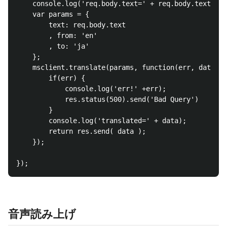
	console.log('req.body.text=' + req.body.text);

	var params = {

    	text: req.body.text

      	, from: 'en'

      	, to: 'ja'

    };

    msclient.translate(params, function(err, data) {

    	if(err) {

    		console.log('err!' +err);

    		res.status(500).send('Bad Query')

    	}

      	console.log('translated=' + data);

		return res.send( data );

    });

音声読み上げ