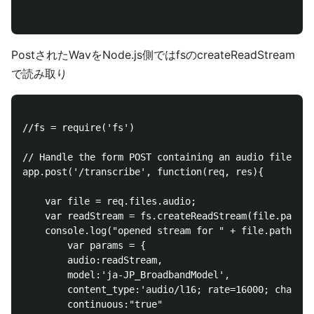
PostされたWavをNode.js側ではfsのcreateReadStream
で読み取り
//fs = require('fs') 

// Handle the form POST containing an audio file and
app.post('/transcribe', function(req, res){

    var file = req.files.audio;

    var readStream = fs.createReadStream(file.path);

    console.log("opened stream for " + file.path);

        var params = {

        audio:readStream,

        model:'ja-JP_BroadbandModel',

        content_type:'audio/l16; rate=16000; channel
        continuous:"true"
