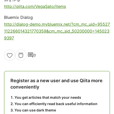
http://qiita.com/VegaSato/items
Bluemix Dialog
http://dialog-demo.mybluemix.net/?cm_mc_uid=95527
112266014321770359&cm_mc_sid_50200000=145023
9397
comment
0
Register as a new user and use Qiita more
conveniently
You get articles that match your needs
You can efficiently read back useful information
You can use dark theme