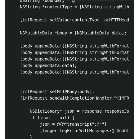
    NSString *boundary = @"-------------------------
    NSString *contentType = [NSString stringWithForm
    [imfRequest setValue:contentType forHTTPHeaderFi
    NSMutableData *body = [NSMutableData data];

    [body appendData:[[NSString stringWithFormat:@"-
    [body appendData:[[NSString stringWithFormat:@"C
    [body appendData:[[NSString stringWithFormat:@"C
    [body appendData:data];

    [body appendData:[[NSString stringWithFormat:@"\
    [imfRequest setHTTPBody:body];

    [imfRequest sendWithCompletionHandler:^(IMFRespo
        NSDictionary* json = response.responseJson;

        if (json == nil) {

            json = @{@"transcript":@""};

            [logger logErrorWithMessages:@"Unable to
        }
