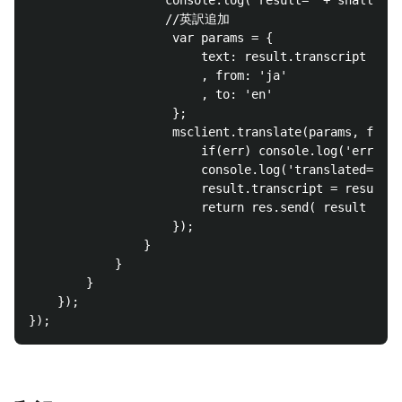
                   //英訳追加

					var params = {

      					text: result.transcript

      					, from: 'ja'

      					, to: 'en'

    				};

    				msclient.translate(params, function(err, data) {

    					if(err) console.log('err!' +err);

      					console.log('translated=' + data);

						result.transcript = result.transcript +"!%!" +data;

						return res.send( result );

    				});

                }

            }

        }

    });
