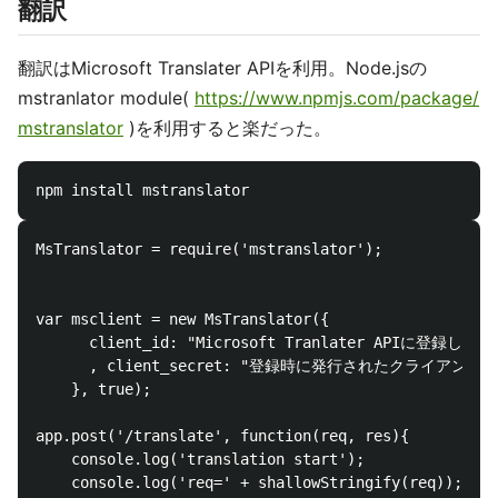
翻訳
翻訳はMicrosoft Translater APIを利用。Node.jsの
mstranlator module(
https://www.npmjs.com/package/
mstranslator
)を利用すると楽だった。
MsTranslator = require('mstranslator');

var msclient = new MsTranslator({

      client_id: "Microsoft Tranlater APIに登録したapp
      , client_secret: "登録時に発行されたクライアントキ
    }, true);

app.post('/translate', function(req, res){

	console.log('translation start');

	console.log('req=' + shallowStringify(req));
