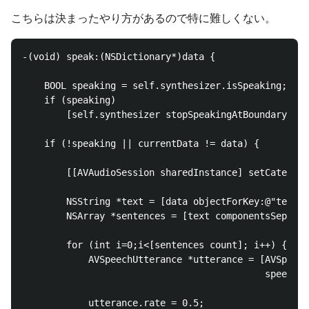
こちらは決まったやり方があるので特に難しくない。
-(void) speak:(NSDictionary*)data {

    BOOL speaking = self.synthesizer.isSpeaking;

    if (speaking)

        [self.synthesizer stopSpeakingAtBoundary:AVS
    if (!speaking || currentData != data) {

        [[AVAudioSession sharedInstance] setCategory
        NSString *text = [data objectForKey:@"text"]
        NSArray *sentences = [text componentsSeparat
        for (int i=0;i<[sentences count]; i++) {

            AVSpeechUtterance *utterance = [AVSpeech
                                            speechUt
            utterance.rate = 0.5;
