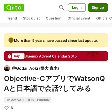
search
Login
Signup
Trend
Stock List
Question
Official Event
Official
info
More than 5 years have passed since last update.
Bluemix
Advent Calendar
2015
Day 8
@
Godai_Aoki
(
悟大 青木
)
Objective-CアプリでWatsonQ
Aと日本語で会話?してみる
Objective-C
iOS
Bluemix
16