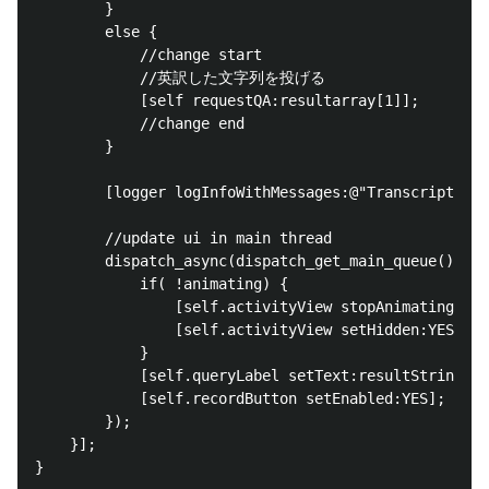
        }

        else {

            //change start

            //英訳した文字列を投げる

            [self requestQA:resultarray[1]];

            //change end

        }

        [logger logInfoWithMessages:@"Transcript: %@
        //update ui in main thread

        dispatch_async(dispatch_get_main_queue(), ^{

            if( !animating) {

                [self.activityView stopAnimating];

                [self.activityView setHidden:YES];

            }

            [self.queryLabel setText:resultString];

            [self.recordButton setEnabled:YES];

        });

    }];

}
