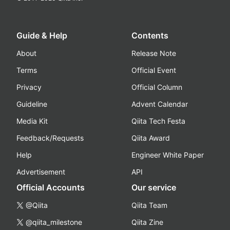
Guide & Help
Contents
About
Release Note
Terms
Official Event
Privacy
Official Column
Guideline
Advent Calendar
Media Kit
Qiita Tech Festa
Feedback/Requests
Qiita Award
Help
Engineer White Paper
Advertisement
API
Official Accounts
Our service
@Qiita
Qiita Team
@qiita_milestone
Qiita Zine