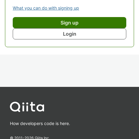
What you can do with signing up
Sign up
Login
How developers code is here.
© 2011-
2026
Qiita Inc.