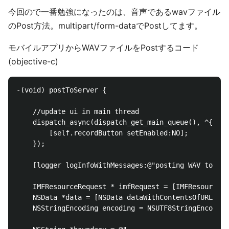
今回ので一番勉強になったのは、音声であるwavファイル
のPost方法。multipart/form-dataでPostしてます。
モバイルアプリからWAVファイルをPostするコード
(objective-c)
-(void) postToServer {

    //update ui in main thread

    dispatch_async(dispatch_get_main_queue(), ^{

        [self.recordButton setEnabled:NO];

    });

    [logger logInfoWithMessages:@"posting WAV to ser
    IMFResourceRequest * imfRequest = [IMFResourceRe
    NSData *data = [NSData dataWithContentsOfURL:aud
    NSStringEncoding encoding = NSUTF8StringEncoding