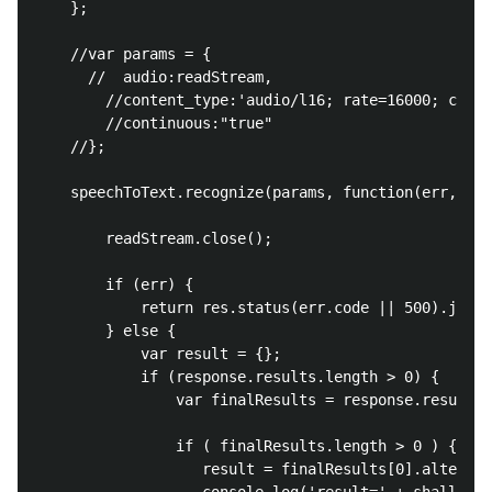
    };

    //var params = {

      //  audio:readStream,

        //content_type:'audio/l16; rate=16000; chann
        //continuous:"true"

    //};

    speechToText.recognize(params, function(err, res
        readStream.close();

        if (err) {

            return res.status(err.code || 500).json(
        } else {

            var result = {};

            if (response.results.length > 0) {

                var finalResults = response.results.
                if ( finalResults.length > 0 ) {

                   result = finalResults[0].alternat
                   console.log('result=' + shallowSt