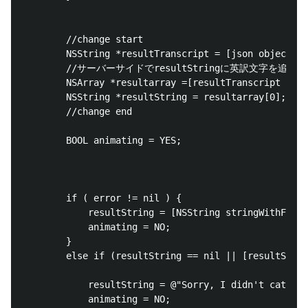
        //change start

        NSString *resultTranscript = [json objectFor
        //サーバーサイドでresultStringに英訳文字を追加

        NSArray *resultarray =[resultTranscript comp
        NSString *resultString = resultarray[0];

        //change end

        BOOL animating = YES;

        if ( error != nil ) {

            resultString = [NSString stringWithForma
            animating = NO;

        }

        else if (resultString == nil || [resultStrin
            resultString = @"Sorry, I didn't catch t
            animating = NO;
