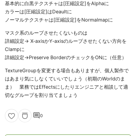
基本的に白黒テクスチャは[圧縮設定]をAlphaに
カラーは[圧縮設定]はDeaultに
ノーマルテクスチャは[圧縮設定]をNormalmapに
マスク系のループさせたくないものは
詳細設定→ X-axisかY-axisのループさせたくない方向を
Clampに
詳細設定→Preserve BorderのチェックをONに（任意）
TextureGroupを変更する場合もありますが、個人製作で
はあまり気にしなくていいでしょう（初期のWorldのま
ま） 業務ではEffectsにしたりエンジニアと相談して適
切なグループを割り当てましょう
comment
0