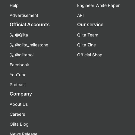
Help
Engineer White Paper
Advertisement
API
Official Accounts
Our service
@Qiita
Qiita Team
@qiita_milestone
Qiita Zine
@qiitapoi
Official Shop
Facebook
YouTube
Podcast
Company
About Us
Careers
Qiita Blog
News Release