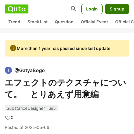
search
Login
Signup
Trend
Stock List
Question
Official Event
Official
info
More than 1 year has passed since last update.
@
GatyaBogo
エフェクトのテクスチャについ
て。 とりあえず用意編
SubstanceDesigner
ue5
0
Posted at
2025-05-06