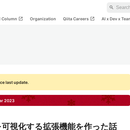
search
open_in_new
open_in_new
al Column
Organization
Qiita Careers
AI x Dev x Tea
ce last update.
ar
2023
」を可視化する拡張機能を作った話