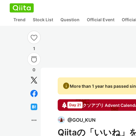
Trend
Stock List
Question
Official Event
Offici
1
0
info
More than 1 year has passed sin
クソアプリ
Advent Calend
Day 21
more_horiz
@
GOU_KUN
Qiitaの「いいね