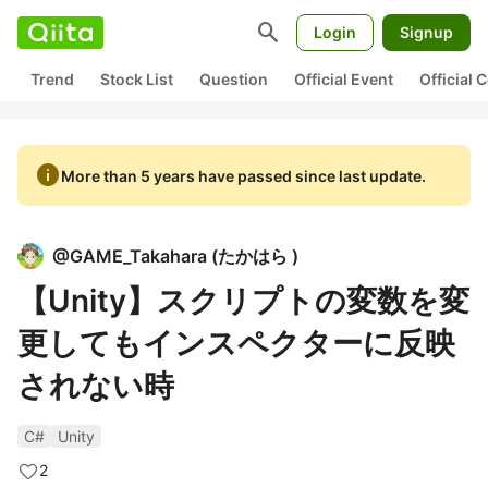
search
Login
Signup
Trend
Stock List
Question
Official Event
Official
info
More than 5 years have passed since last update.
@
GAME_Takahara
(
たかはら 
)
【Unity】スクリプトの変数を変
更してもインスペクターに反映
されない時
C#
Unity
2