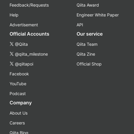
Feedback/Requests
Qiita Award
Help
Engineer White Paper
Advertisement
API
Official Accounts
Our service
@Qiita
Qiita Team
@qiita_milestone
Qiita Zine
@qiitapoi
Official Shop
Facebook
YouTube
Podcast
Company
About Us
Careers
Qiita Blog