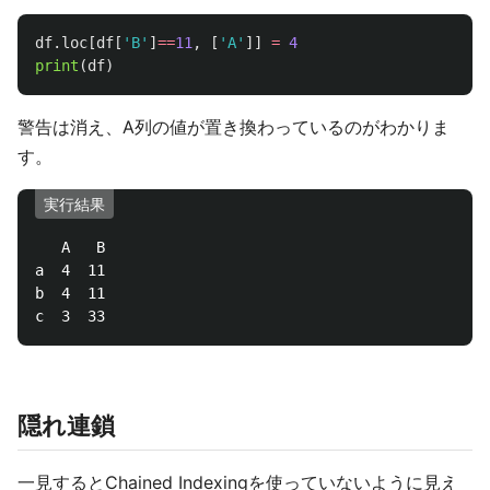
df
.
loc
[
df
[
'
B
'
]
==
11
,
[
'
A
'
]]
=
4
print
(
df
)
警告は消え、A列の値が置き換わっているのがわかりま
す。
実行結果
   A   B

a  4  11

b  4  11

隠れ連鎖
一見するとChained Indexingを使っていないように見え