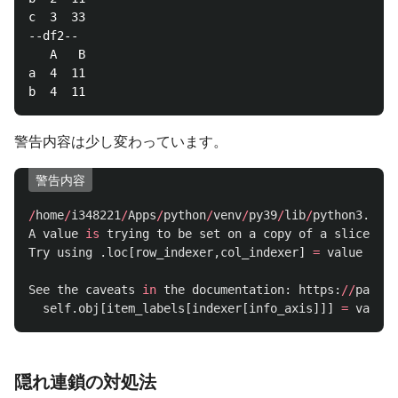
c  3  33

--df2--

   A   B

a  4  11

警告内容は少し変わっています。
警告内容
/
home
/
i348221
/
Apps
/
python
/
venv
/
py39
/
lib
/
python3
.
9
/
si
A
value
is
trying
to
be
set
on
a
copy
of
a
slice
fro
Try
using
.
loc
[
row_indexer
,
col_indexer
]
=
value
inst
See
the
caveats
in
the
documentation
:
https
:
//
pandas
self
.
obj
[
item_labels
[
indexer
[
info_axis
]]]
=
value
隠れ連鎖の対処法