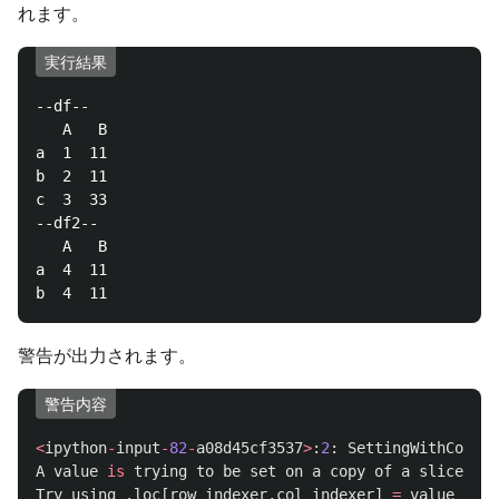
れます。
実行結果
--df--

   A   B

a  1  11

b  2  11

c  3  33

--df2--

   A   B

a  4  11

警告が出力されます。
警告内容
<
ipython
-
input
-
82
-
a08d45cf3537
>
:
2
:
SettingWithCopyWa
A
value
is
trying
to
be
set
on
a
copy
of
a
slice
fro
Try
using
.
loc
[
row_indexer
,
col_indexer
]
=
value
inst