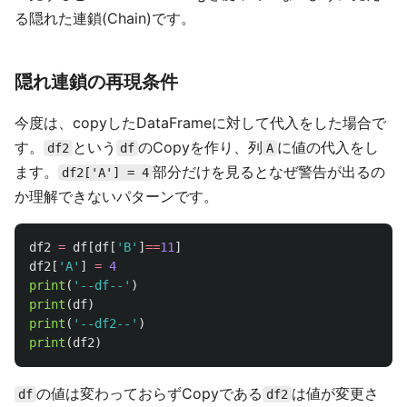
る隠れた連鎖(Chain)です。
隠れ連鎖の再現条件
今度は、copyしたDataFrameに対して代入をした場合で
す。
という
のCopyを作り、列
に値の代入をし
df2
df
A
ます。
部分だけを見るとなぜ警告が出るの
df2['A'] = 4
か理解できないパターンです。
df2
=
df
[
df
[
'
B
'
]
==
11
]
df2
[
'
A
'
]
=
4
print
(
'
--df--
'
)
print
(
df
)
print
(
'
--df2--
'
)
print
(
df2
)
の値は変わっておらずCopyである
は値が変更さ
df
df2