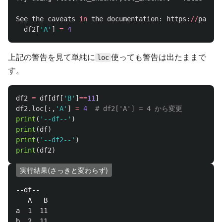
See
the
caveats
in
the
documentation
:
https
:
//
pandas
df2
[
'
A
'
]
=
4
上記の警告を見て単純に
使っても警告は出たままで
loc
す。
df2
=
df
[
df
[
'
B
'
]
==
11
]
df2
.
loc
[:,
'
A
'
]
=
4
print
(
'
--df--
'
)
print
(
df
)
print
(
'
--df2--
'
)
print
(
df2
)
実行結果(さっきと変わらず)
--df--

   A   B

a  1  11

b  2  11
