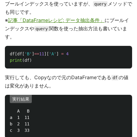
ブールインデックスを使っていますが、
メソッドで
query
も同じです。
※
記事「DataFrameレシピ: データ抽出条件」
にブールイ
ンデックスや
関数を使った抽出方法も書いていま
query
す。
df
[
df
[
'
B
'
]
==
11
][
'
A
'
]
=
4
print
(
df
)
実行しても、Copyなので元のDataFrameである
の値
df
は変化がありません。
実行結果
   A   B

a  1  11

b  2  11
