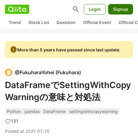
search
Login
Signup
Trend
Stock List
Question
Official Event
Official
info
More than 5 years have passed since last update.
@
FukuharaYohei
(
Fukuhara
)
DataFrameでSettingWithCopy
Warningの意味と対処法
Python
pandas
DataFrame
settingwithcopywarning
131
Posted at
2021-07-25