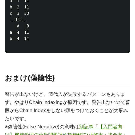
a  1  11

b  2  11

c  3  33

--df2--

   A   B

a  4  11

b  4  11

おまけ(偽陰性)
警告が出ないけど、値代入が失敗するパターンもありま
す。やはりChain Indexingが原因です。警告出ないので普
段からChain Indexをしない癖をつけておくことが大事み
たいです。
※偽陰性(False Negative)の意味は
別記事「【入門者向
け】機械学習の分類問題評価指標解説(正解率・適合率・