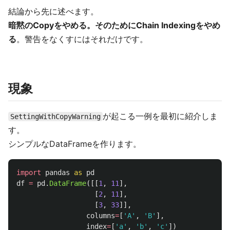
結論から先に述べます。
暗黙のCopyをやめる。そのためにChain Indexingをやめ
る
。警告をなくすにはそれだけです。
現象
が起こる一例を最初に紹介しま
SettingWithCopyWarning
す。
シンプルなDataFrameを作ります。
import
pandas
as
pd
df
=
pd
.
DataFrame
([[
1
,
11
],
[
2
,
11
],
[
3
,
33
]],
columns
=
[
'
A
'
,
'
B
'
],
index
=
[
'
a
'
,
'
b
'
,
'
c
'
])