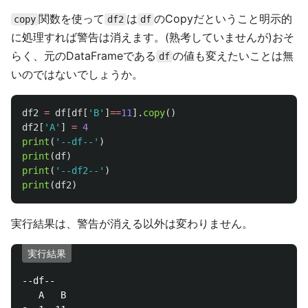
関数を使って
は
のCopyだということ明示的
copy
df2
df
に処理すれば警告は消えます。(熟考していませんが)おそ
らく、元のDataFrameである
の値も変えたいことは無
df
いのではないでしょうか。
df2
=
df
[
df
[
'
B
'
]
==
11
].
copy
()
df2
[
'
A
'
]
=
4
print
(
'
--df--
'
)
print
(
df
)
print
(
'
--df2--
'
)
print
(
df2
)
実行結果は、警告が消える以外は変わりません。
実行結果
--df--

   A   B
