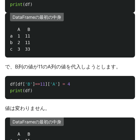
print
(
df
)
DataFrameの最初の中身
   A   B

a  1  11

b  2  11

で、B列の値が11のA列の値を代入しようとします。
df
[
df
[
'
B
'
]
==
11
][
'
A
'
]
=
4
print
(
df
)
値は変わりません。
DataFrameの最初の中身
   A   B
