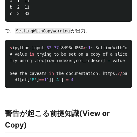
a  1  11

b  2  11

で、
が出力。
SettingWithCopyWarning
<
ipython
-
input
-
62
-
77
f8496ed860
>
:
1
:
SettingWithCopyWa
A
value
is
trying
to
be
set
on
a
copy
of
a
slice
fro
Try
using
.
loc
[
row_indexer
,
col_indexer
]
=
value
inst
See
the
caveats
in
the
documentation
:
https
:
//
pandas
df
[
df
[
'
B
'
]
==
11
][
'
A
'
]
=
4
警告が起こる前提知識(View or
Copy)