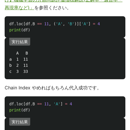
再現率など)」
を参照ください。
df
.
loc
[
df
.
B
==
11
,
(
'
A
'
,
'
B
'
)][
'
A
'
]
=
4
print
(
df
)
実行結果
   A   B

a  1  11

b  2  11

Chain Index やめればもちろん代入成功です。
df
.
loc
[
df
.
B
==
11
,
'
A
'
]
=
4
print
(
df
)
実行結果