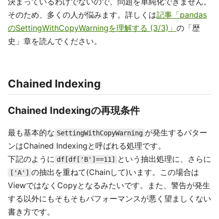
決まっているわけでないので、問題を単純化できません。
そのため、多くの人が悩みます。詳しくは
記事「pandas
のSettingWithCopyWarningを理解する (3/3)」
の「歴
史」章を読んでください。
Chained Indexing
Chained Indexingの再現条件
最も基本的な
が発生するパター
SettingWithCopyWarning
ンはChained Indexingと呼ばれる処理です。
下記のように
という抽出処理に、さらに
df[df['B']==11]
の抽出を重ねて(Chainして)います。この場合は
['A']
ViewではなくCopyとなるみたいです。また、警告が発生
する以外にもそもそもパフォーマンスが悪く望ましくない
書き方です。