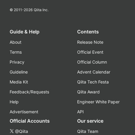
© 2011-
2026
Qiita Inc.
Guide & Help
Contents
About
Release Note
Terms
Official Event
Privacy
Official Column
Guideline
Advent Calendar
Media Kit
Qiita Tech Festa
Feedback/Requests
Qiita Award
Help
Engineer White Paper
Advertisement
API
Official Accounts
Our service
@Qiita
Qiita Team