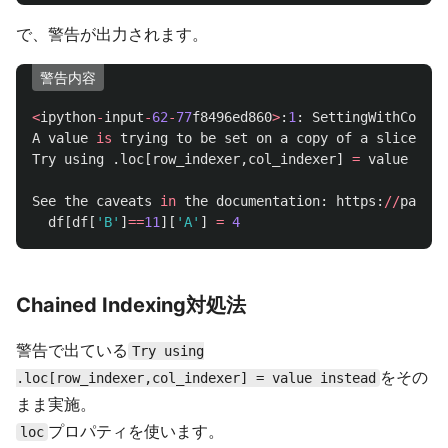
で、警告が出力されます。
警告内容
<
ipython
-
input
-
62
-
77
f8496ed860
>
:
1
:
SettingWithCopyWa
A
value
is
trying
to
be
set
on
a
copy
of
a
slice
fro
Try
using
.
loc
[
row_indexer
,
col_indexer
]
=
value
inst
See
the
caveats
in
the
documentation
:
https
:
//
pandas
df
[
df
[
'
B
'
]
==
11
][
'
A
'
]
=
4
Chained Indexing対処法
警告で出ている
Try using
をその
.loc[row_indexer,col_indexer] = value instead
まま実施。
プロパティを使います。
loc