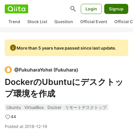
search
Login
Signup
Trend
Stock List
Question
Official Event
Official
info
More than 5 years have passed since last update.
@
FukuharaYohei
(
Fukuhara
)
DockerのUbuntuにデスクトッ
プ環境を作成
Ubuntu
VirtualBox
Docker
リモートデスクトップ
44
Posted at
2018-12-19