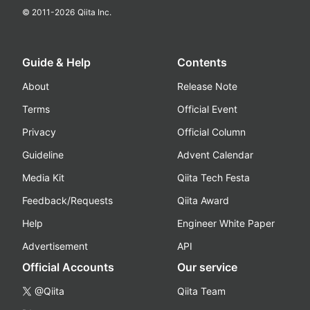
© 2011-
2026
Qiita Inc.
Guide & Help
Contents
About
Release Note
Terms
Official Event
Privacy
Official Column
Guideline
Advent Calendar
Media Kit
Qiita Tech Festa
Feedback/Requests
Qiita Award
Help
Engineer White Paper
Advertisement
API
Official Accounts
Our service
@Qiita
Qiita Team