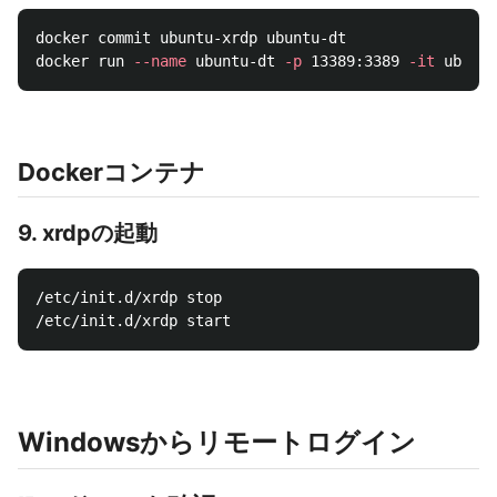
docker commit ubuntu-xrdp ubuntu-dt

docker run 
--name
 ubuntu-dt 
-p
 13389:3389 
-it
Dockerコンテナ
9. xrdpの起動
/etc/init.d/xrdp stop

Windowsからリモートログイン