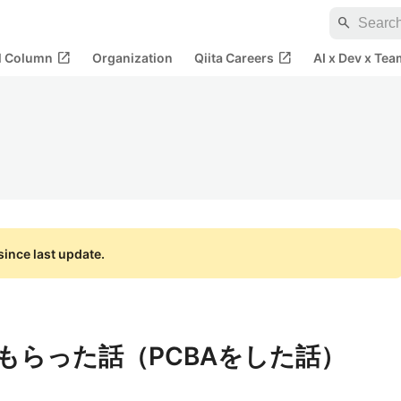
search
open_in_new
open_in_new
al Column
Organization
Qiita Careers
AI x Dev x Tea
ince last update.
てもらった話（PCBAをした話）