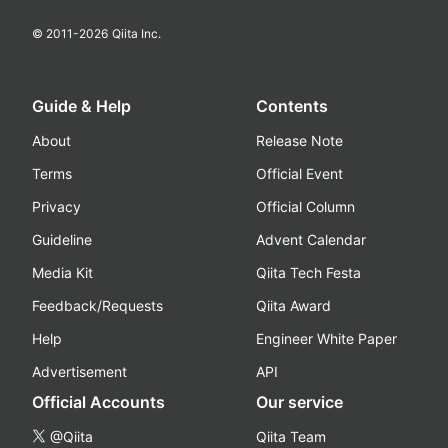
© 2011-
2026
Qiita Inc.
Guide & Help
Contents
About
Release Note
Terms
Official Event
Privacy
Official Column
Guideline
Advent Calendar
Media Kit
Qiita Tech Festa
Feedback/Requests
Qiita Award
Help
Engineer White Paper
Advertisement
API
Official Accounts
Our service
@Qiita
Qiita Team