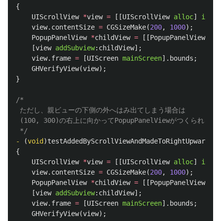
{
UIScrollView
*
view
=
[[
UIScrollView
alloc
]
initW
view
.
contentSize
=
CGSizeMake
(
200
,
1000
);
PopupPanelView
*
childView
=
[[
PopupPanelView
all
[
view
addSubview
:
childView
];
view
.
frame
=
[
UIScreen
mainScreen
].
bounds
;
GHVerifyView
(
view
);
}
/*

 ただし、親ビューの下側の外へはみ出てしまう場合は

 (100, 300)の右上に向かってPopupPanelViewがつくられる。

 */
-
(
void
)
testAddedByScrollViewAndMadeToRightUpward
{
UIScrollView
*
view
=
[[
UIScrollView
alloc
]
initW
view
.
contentSize
=
CGSizeMake
(
200
,
1000
);
PopupPanelView
*
childView
=
[[
PopupPanelView
all
[
view
addSubview
:
childView
];
view
.
frame
=
[
UIScreen
mainScreen
].
bounds
;
GHVerifyView
(
view
);