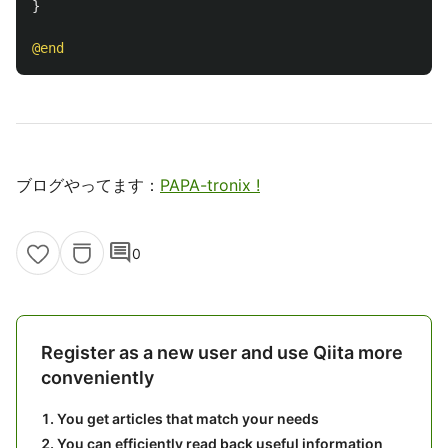
}
@end
ブログやってます：
PAPA-tronix !
comment
0
Register as a new user and use Qiita more
conveniently
You get articles that match your needs
You can efficiently read back useful information