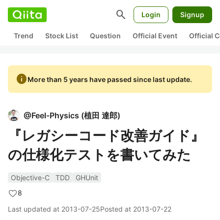
search
Login
Signup
Trend
Stock List
Question
Official Event
Official
info
More than 5 years have passed since last update.
@
Feel-Physics
(
植田 達郎
)
『レガシーコード改善ガイド』
の仕様化テストを書いてみた
Objective-C
TDD
GHUnit
8
Last updated at
2013-07-25
Posted at
2013-07-22