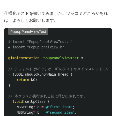
仕様化テストを書いてみました。ツッコミどころがあれ
ば、よろしくお願いします。
PopupPanelViewTest
# import "PopupPanelViewTest.h"

@implementation
PopupPanelViewTest
.
m
// デフォルトはNOですが、UIのテストやメインスレッドに依存
-
(
BOOL
)
shouldRunOnMainThread
{
return
NO
;
}
// 本クラスが実行される前に呼び出されます。
-
(
void
)
setUpClass
{
NSString
*
a
=
@"first item"
;
NSString
*
b
=
@"second item"
;