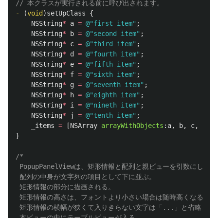
// 本クラスが実行される前に呼び出されます。
-
(
void
)
setUpClass
{
NSString
*
a
=
@"first item"
;
NSString
*
b
=
@"second item"
;
NSString
*
c
=
@"third item"
;
NSString
*
d
=
@"fourth item"
;
NSString
*
e
=
@"fifth item"
;
NSString
*
f
=
@"sixth item"
;
NSString
*
g
=
@"seventh item"
;
NSString
*
h
=
@"eighth item"
;
NSString
*
i
=
@"nineth item"
;
NSString
*
j
=
@"tenth item"
;
_items
=
[
NSArray
arrayWithObjects
:
a
,
b
,
c
,
d
,
e
}
/*

 PopupPanelViewは、矩形情報と配列と親ビューを引数にして
 配列の中身が文字列の項目として下に並ぶ。

 矩形情報の部分に描画される。

 矩形情報の高さは、フォントより小さい場合は随時高くなる。

 矩形情報の横幅が狭くて入りきらない文字は「...」と省略され
 本ビューの中にテーブルビューが入る。
