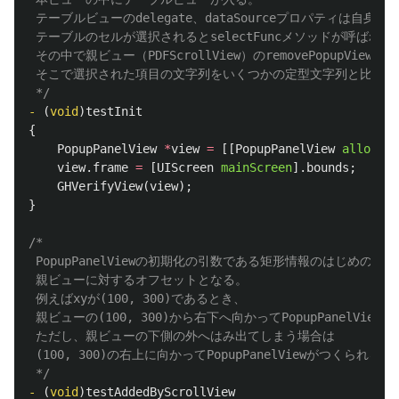
 テーブルビューのdelegate、dataSourceプロパティは自身（Pop
 テーブルのセルが選択されるとselectFuncメソッドが呼ばれ、

 その中で親ビュー（PDFScrollView）のremovePopupView
 そこで選択された項目の文字列をいくつかの定型文字列と比較し
 */
-
(
void
)
testInit
{
PopupPanelView
*
view
=
[[
PopupPanelView
alloc
]
i
view
.
frame
=
[
UIScreen
mainScreen
].
bounds
;
GHVerifyView
(
view
);
}
/*

 PopupPanelViewの初期化の引数である矩形情報のはじめのxyは
 親ビューに対するオフセットとなる。

 例えばxyが(100, 300)であるとき、

 親ビューの(100, 300)から右下へ向かってPopupPanelView
 ただし、親ビューの下側の外へはみ出てしまう場合は

 (100, 300)の右上に向かってPopupPanelViewがつくられる。

 */
-
(
void
)
testAddedByScrollView