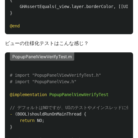
{
GHAssertEquals
(
_view
.
layer
.
borderColor
,
[[
UIColo
}
@end
ビューの仕様化テストはこんな感じ？
PopupPanelViewVerifyTest.m
# import "PopupPanelViewVerifyTest.h"

@implementation
PopupPanelViewVerifyTest
// デフォルトはNOですが、UIのテストやメインスレッドに依存
-
(
BOOL
)
shouldRunOnMainThread
{
return
NO
;
}