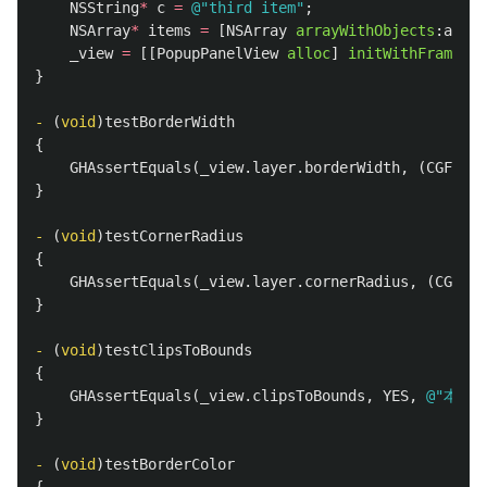
NSString
*
c
=
@"third item"
;
NSArray
*
items
=
[
NSArray
arrayWithObjects
:
a
,
b
,
_view
=
[[
PopupPanelView
alloc
]
initWithFrame
:
CG
}
-
(
void
)
testBorderWidth
{
GHAssertEquals
(
_view
.
layer
.
borderWidth
,
(
CGFloat
}
-
(
void
)
testCornerRadius
{
GHAssertEquals
(
_view
.
layer
.
cornerRadius
,
(
CGFloa
}
-
(
void
)
testClipsToBounds
{
GHAssertEquals
(
_view
.
clipsToBounds
,
YES
,
@"本ビ
}
-
(
void
)
testBorderColor