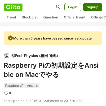
search
Login
Signup
Trend
Stock List
Question
Official Event
Official
info
More than 5 years have passed since last update.
@
Feel-Physics
(
植田 達郎
)
Raspberry Piの初期設定をAnsi
ble on Macでやる
RaspberryPi
Ansible
10
Last updated at
2015-01-23
Posted at
2015-01-22