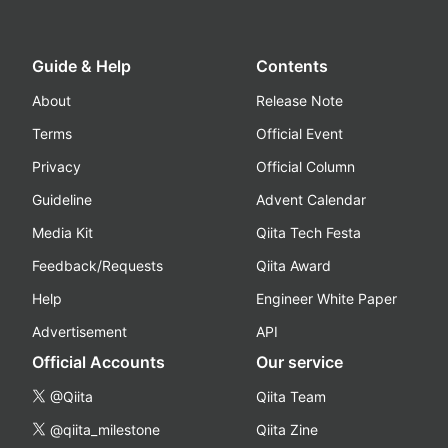
Guide & Help
Contents
About
Release Note
Terms
Official Event
Privacy
Official Column
Guideline
Advent Calendar
Media Kit
Qiita Tech Festa
Feedback/Requests
Qiita Award
Help
Engineer White Paper
Advertisement
API
Official Accounts
Our service
@Qiita
Qiita Team
@qiita_milestone
Qiita Zine