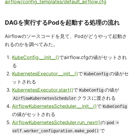
airflow/config_templates/default_airflow.cfg
DAGを実行するPodを起動する処理の流れ
Airflowのソースコードを見て、Podがどうやって起動さ
れるのかを調べてみた。
KubeConfig.__init__()
でairflow.cfgの値がセットされ
る
KubernetesExecutor.__init__()
で
の値がセ
KubeConfig
ットされる
KubernetesExecutor.start()
で
の値が
KubeConfig
クラスに渡される
AirflowKubernetesScheduler
AirflowKubernetesScheduler.__init__()
で
KubeConfig
の値がセットされる
AirflowKubernetesScheduler.run_next()
の
pod =
で
self.worker_configuration.make_pod()