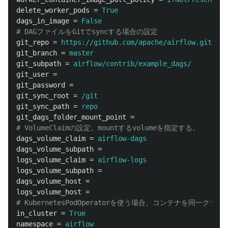
delete_worker_pods
=
True
dags_in_image
=
False
git_repo
=
https://github.com/apache/airflow.git
git_branch
=
master
git_subpath
=
airflow/contrib/example_dags/
git_user
=
git_password
=
git_sync_root
=
/git
git_sync_path
=
repo
git_dags_folder_mount_point
=
dags_volume_claim
=
airflow-dags
dags_volume_subpath
=
logs_volume_claim
=
airflow-logs
logs_volume_subpath
=
dags_volume_host
=
logs_volume_host
=
in_cluster
=
True
namespace
=
airflow