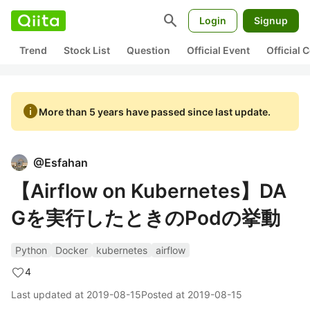
search
Login
Signup
Trend
Stock List
Question
Official Event
Official
info
More than 5 years have passed since last update.
@
Esfahan
【Airflow on Kubernetes】DA
Gを実行したときのPodの挙動
Python
Docker
kubernetes
airflow
4
Last updated at
2019-08-15
Posted at
2019-08-15