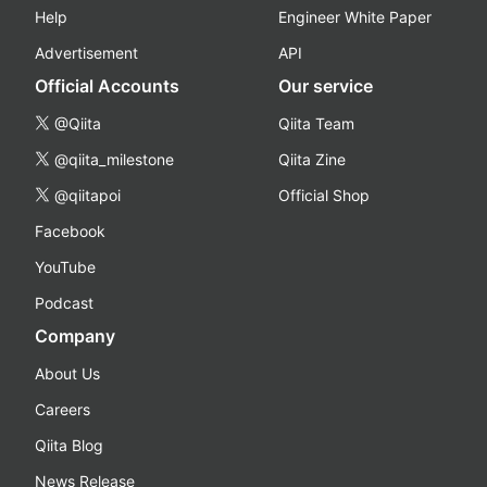
Help
Engineer White Paper
Advertisement
API
Official Accounts
Our service
@Qiita
Qiita Team
@qiita_milestone
Qiita Zine
@qiitapoi
Official Shop
Facebook
YouTube
Podcast
Company
About Us
Careers
Qiita Blog
News Release