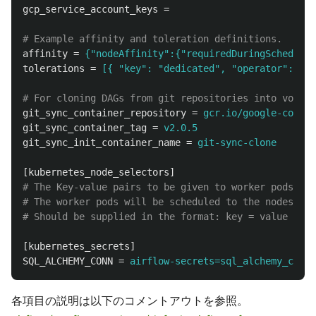
gcp_service_account_keys
=
affinity
=
{"nodeAffinity":{"requiredDuringSchedulin
tolerations
=
[{ "key": "dedicated", "operator": "Eq
git_sync_container_repository
=
gcr.io/google-contai
git_sync_container_tag
=
v2.0.5
git_sync_init_container_name
=
git-sync-clone
[kubernetes_node_selectors]
# The Key-value pairs to be given to worker pods.

# The worker pods will be scheduled to the nodes of 
[kubernetes_secrets]
SQL_ALCHEMY_CONN
=
airflow-secrets=sql_alchemy_conn
各項目の説明は以下のコメントアウトを参照。