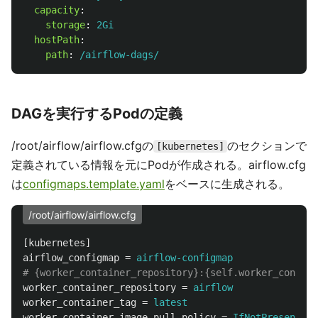
capacity
:
storage
:
2Gi
hostPath
:
path
:
/airflow-dags/
DAGを実行するPodの定義
/root/airflow/airflow.cfgの
のセクションで
[kubernetes]
定義されている情報を元にPodが作成される。airflow.cfg
は
configmaps.template.yaml
をベースに生成される。
/root/airflow/airflow.cfg
[kubernetes]
airflow_configmap
=
airflow-configmap
worker_container_repository
=
airflow
worker_container_tag
=
latest
worker_container_image_pull_policy
=
IfNotPresent