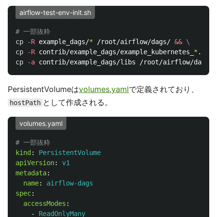
airflow-test-env-init.sh
# 一部抜粋
cp
-R
 example_dags/
*
 /root/airflow/dags/ 
&&
\
cp
-R
 contrib/example_dags/example_kubernetes_
*
.py /
cp
-a
 contrib/example_dags/libs /root/airflow/dags/ 
PersistentVolumeは
volumes.yaml
で定義されており、
として作成される。
hostPath
volumes.yaml
# 一部抜粋
kind
:
PersistentVolume
apiVersion
:
v1
metadata
:
name
:
airflow-dags
spec
:
accessModes
:
-
ReadOnlyMany