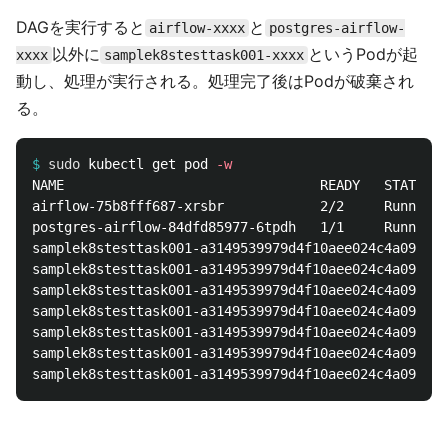
DAGを実行すると
と
airflow-xxxx
postgres-airflow-
以外に
というPodが起
xxxx
samplek8stesttask001-xxxx
動し、処理が実行される。処理完了後はPodが破棄され
る。
$
sudo 
kubectl get pod 
-w
NAME                                READY   STATUS  
airflow-75b8fff687-xrsbr            2/2     Running 
postgres-airflow-84dfd85977-6tpdh   1/1     Running 
samplek8stesttask001-a3149539979d4f10aee024c4a09e09f
samplek8stesttask001-a3149539979d4f10aee024c4a09e09f
samplek8stesttask001-a3149539979d4f10aee024c4a09e09f
samplek8stesttask001-a3149539979d4f10aee024c4a09e09f
samplek8stesttask001-a3149539979d4f10aee024c4a09e09f
samplek8stesttask001-a3149539979d4f10aee024c4a09e09f