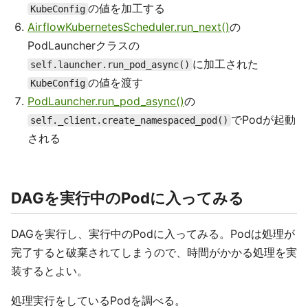
の値を加工する
KubeConfig
AirflowKubernetesScheduler.run_next()
の
PodLauncherクラスの
に加工された
self.launcher.run_pod_async()
の値を渡す
KubeConfig
PodLauncher.run_pod_async()
の
でPodが起動
self._client.create_namespaced_pod()
される
DAGを実行中のPodに入ってみる
DAGを実行し、実行中のPodに入ってみる。Podは処理が
完了すると破棄されてしまうので、時間がかかる処理を実
装するとよい。
処理実行をしているPodを調べる。