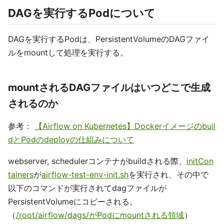
DAGを実行するPodについて
DAGを実行するPodは、PersistentVolumeのDAGファイ
ルをmountして処理を実行する。
mountされるDAGファイルはいつどこで生成
されるのか
参考：
【Airflow on Kubernetes】Dockerイメージのbuil
dとPodのdeployの仕組みについて
webserver, schedulerコンテナがbuildされる際、
initCon
tainers
が
airflow-test-env-init.sh
を実行され、その中で
以下のコマンドが実行されてdagファイルが
PersistentVolumeにコピーされる。
（
/root/airflow/dags/がPodにmountされる領域
）