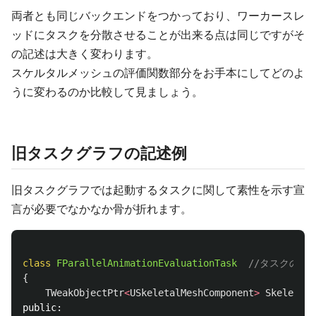
両者とも同じバックエンドをつかっており、ワーカースレ
ッドにタスクを分散させることが出来る点は同じですがそ
の記述は大きく変わります。
スケルタルメッシュの評価関数部分をお手本にしてどのよ
うに変わるのか比較して見ましょう。
旧タスクグラフの記述例
旧タスクグラフでは起動するタスクに関して素性を示す宣
言が必要でなかなか骨が折れます。
class
FParallelAnimationEvaluationTask
//タスクの素
{
TWeakObjectPtr
<
USkeletalMeshComponent
>
SkeletalM
public: