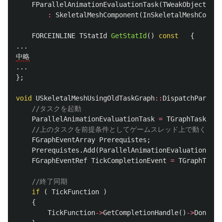
FParallelAnimationEvaluationTask
(
TWeakObjectPtr
<
:
SkeletalMeshComponent
(
InSkeletalMeshCompon
FORCEINLINE
TStatId
GetStatId
()
const
{
...
中略
...
};
void
USkeletalMeshUsingOldTaskGraph
::
DispatchParalle
//タスクを起動
ParallelAnimationEvaluationTask
=
TGraphTask
<
FPa
//上のタスクを前提条件としてゲームスレッド上で動くタス
FGraphEventArray
Prerequistes
;
Prerequistes
.
Add
(
ParallelAnimationEvaluationTask
FGraphEventRef
TickCompletionEvent
=
TGraphTask
<
//終了同期
if
(
TickFunction
)
{
TickFunction
->
GetCompletionHandle
()
->
DontCom