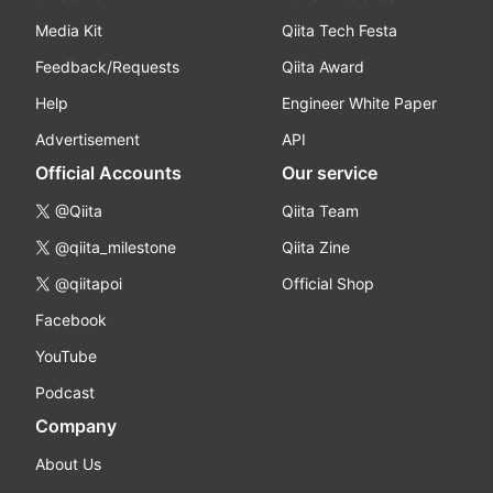
Media Kit
Qiita Tech Festa
Feedback/Requests
Qiita Award
Help
Engineer White Paper
Advertisement
API
Official Accounts
Our service
@Qiita
Qiita Team
@qiita_milestone
Qiita Zine
@qiitapoi
Official Shop
Facebook
YouTube
Podcast
Company
About Us