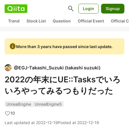
search
Login
Signup
Trend
Stock List
Question
Official Event
Official
info
More than 3 years have passed since last update.
@
EGJ-Takashi_Suzuki
(
takashi suzuki
)
2022の年末にUE::Tasksでいろ
いろやってみるつもりだった
UnrealEngine
UnrealEngine5
10
Last updated at
2022-12-19
Posted at
2022-12-19