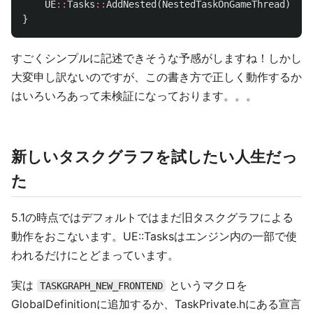
UE
::
Tasks
::
AddNested
(
NestedTaskOnGameThread
);
}
すごくシンプルに記述できそうな予感がしますね！しかし
大変申し訳ないのですが、この書き方で正しく動作するか
はいろいろあって未検証になっております。。。
新しいタスクグラフを試したい人生だっ
た
5.1の時点ではデフォルトではまだ旧タスクグラフによる
動作をおこないます。UE::Tasksはエンジン内の一部で使
われるだけにとどまっています。
実は
というマクロを
TASKGRAPH_NEW_FRONTEND
GlobalDefinitionに追加するか、TaskPrivate.hにある宣言