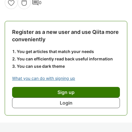
comment
0
Register as a new user and use Qiita more
conveniently
You get articles that match your needs
You can efficiently read back useful information
You can use dark theme
What you can do with signing up
Sign up
Login