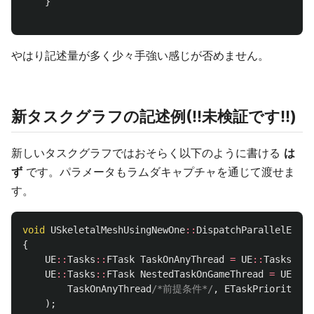
}
やはり記述量が多く少々手強い感じが否めません。
新タスクグラフの記述例(!!未検証です!!)
新しいタスクグラフではおそらく以下のように書ける
は
ず
です。パラメータもラムダキャプチャを通じて渡せま
す。
void
USkeletalMeshUsingNewOne
::
DispatchParallelEvalu
{
UE
::
Tasks
::
FTask
TaskOnAnyThread
=
UE
::
Tasks
::
La
UE
::
Tasks
::
FTask
NestedTaskOnGameThread
=
UE
::
Ta
TaskOnAnyThread
/*前提条件*/
,
ETaskPriority
::
D
);