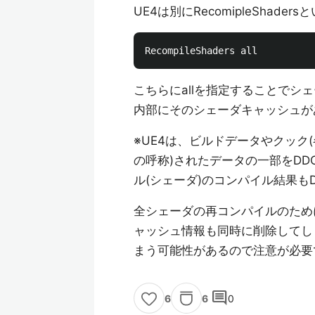
UE4は別にRecomipleShad
こちらにallを指定することでシ
内部にそのシェーダキャッシュが
※UE4は、ビルドデータやクック
の呼称)されたデータの一部をDDC(D
ル(シェーダ)のコンパイル結果も
全シェーダの再コンパイルのため
ャッシュ情報も同時に削除してし
まう可能性があるので注意が必要
comment
6
0
6