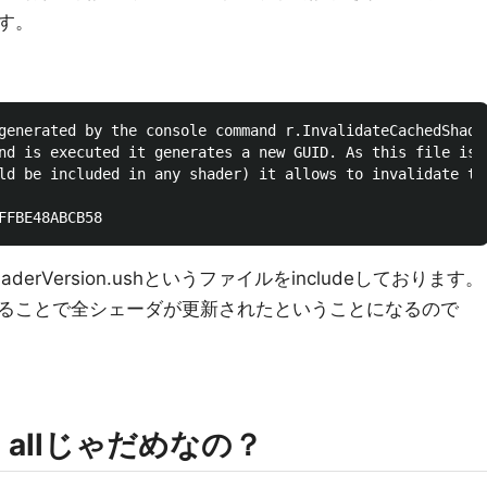
す。
generated by the console command r.InvalidateCachedShader
nd is executed it generates a new GUID. As this file is i
ld be included in any shader) it allows to invalidate the
rVersion.ushというファイルをincludeしております。
ることで全シェーダが更新されたということになるので
ers allじゃだめなの？