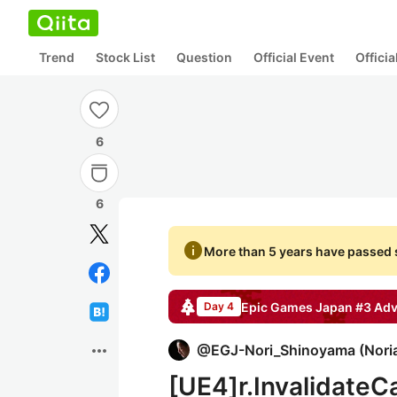
Trend
Stock List
Question
Official Event
Offici
6
6
info
More than 5 years have passed s
Epic Games Japan #3
Adv
Day 4
more_horiz
@
EGJ-Nori_Shinoyama
(
Nori
[UE4]r.Invalid