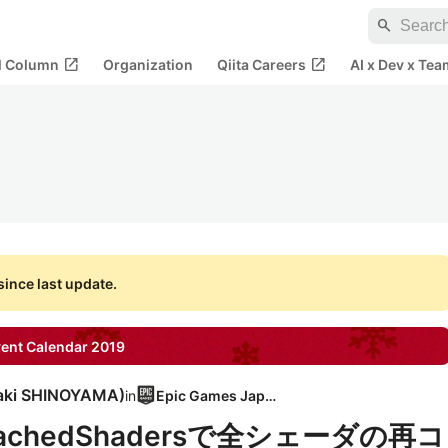
search
open_in_new
open_in_new
al Column
Organization
Qiita Careers
AI x Dev x Tea
ince last update.
ent Calendar
2019
aki SHINOYAMA
)
in
Epic Games Japan
ateCachedShadersで全シェーダの再コ