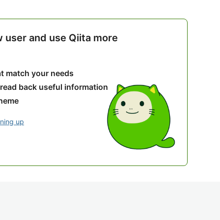
w user and use Qiita more
hat match your needs
 read back useful information
theme
gning up