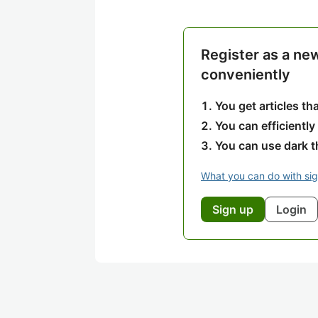
Register as a ne
conveniently
You get articles t
You can efficiently
You can use dark 
What you can do with si
Sign up
Login