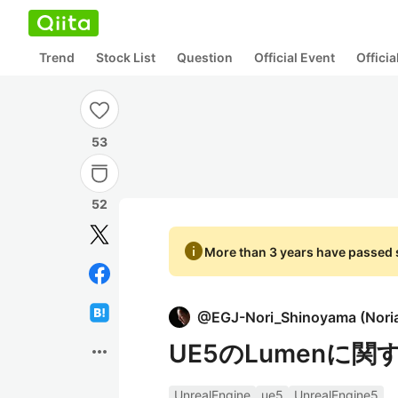
Trend
Stock List
Question
Official Event
Offici
53
52
info
More than 3 years have passed s
@
EGJ-Nori_Shinoyama
(
Nori
UE5のLumenに関す
more_horiz
UnrealEngine
ue5
UnrealEngine5