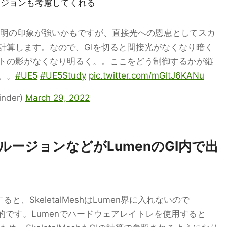
クルージョンも考慮してくれる
接照明の印象が強いかもですが、直接光への恩恵としてスカ
計算します。なので、GIを切ると間接光がなくなり暗く
トの影がなくなり明るく。。ここをどう制御するかが縦
。。
#UE5
#UE5Study
pic.twitter.com/mGltJ6KANu
nder)
March 29, 2022
のオクルージョンなどがLumenのGI内で出
使用すると、SkeletalMeshはLumen界に入れないので
し限定的です。Lumenでハードウェアレイトレを使用すると