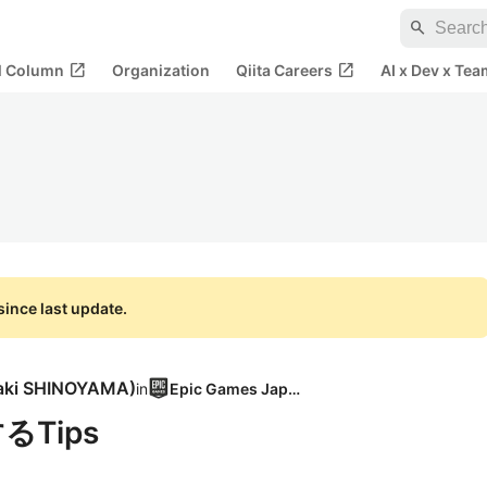
search
open_in_new
open_in_new
al Column
Organization
Qiita Careers
AI x Dev x Tea
ince last update.
aki SHINOYAMA
)
in
Epic Games Japan
るTips