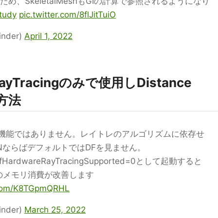
め、SkeletalMeshもGIの計算で参照されるようになり
tudy
pic.twitter.com/8flJitTuiO
nder)
April 1, 2022
ayTracingのみで使用しDistance
方法
eld必須の機能ではありません。レイトレのアルゴリズムに依存せ
NならばデフォルトではDFを見ません。
EvenIfHardwareRayTracingSupported=0として起動すると
のメモリ消費が改善します
r.com/K8TGpmQRHL
nder)
March 25, 2022