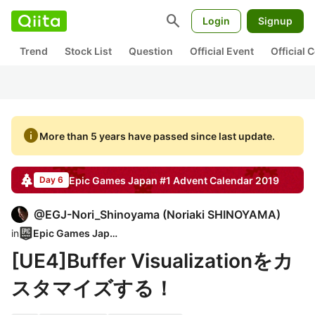
search
Login
Signup
Trend
Stock List
Question
Official Event
Official
info
More than 5 years have passed since last update.
Epic Games Japan #1
Advent Calendar
2019
Day 6
@
EGJ-Nori_Shinoyama
(
Noriaki SHINOYAMA
)
in
Epic Games Japan
[UE4]Buffer Visualizationをカ
スタマイズする！