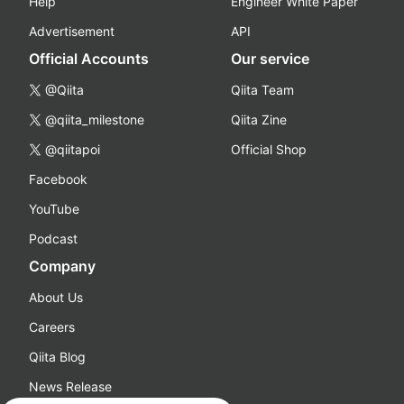
Help
Engineer White Paper
Advertisement
API
Official Accounts
Our service
@Qiita
Qiita Team
@qiita_milestone
Qiita Zine
@qiitapoi
Official Shop
Facebook
YouTube
Podcast
Company
About Us
Careers
Qiita Blog
News Release