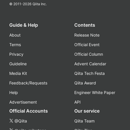
© 2011-
2026
Qiita Inc.
Guide & Help
Contents
About
Release Note
Terms
Official Event
Privacy
Official Column
Guideline
Advent Calendar
Media Kit
Qiita Tech Festa
Feedback/Requests
Qiita Award
Help
Engineer White Paper
Advertisement
API
Official Accounts
Our service
@Qiita
Qiita Team