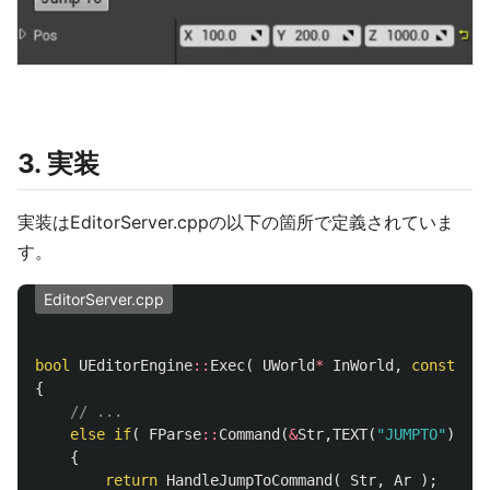
3. 実装
実装はEditorServer.cppの以下の箇所で定義されていま
す。
EditorServer.cpp
bool
UEditorEngine
::
Exec
(
UWorld
*
InWorld
,
const
TCH
{
// ...
else
if
(
FParse
::
Command
(
&
Str
,
TEXT
(
"JUMPTO"
))
)
{
return
HandleJumpToCommand
(
Str
,
Ar
);