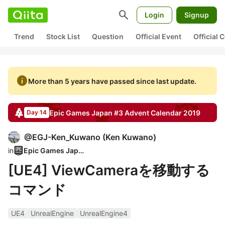
search
Login
Signup
Trend
Stock List
Question
Official Event
Official
info
More than 5 years have passed since last update.
Epic Games Japan #3
Advent Calendar
2019
Day 14
@
EGJ-Ken_Kuwano
(
Ken Kuwano
)
in
Epic Games Japan
[UE4] ViewCameraを移動する
コマンド
UE4
UnrealEngine
UnrealEngine4