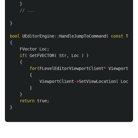
}
// ...
}
bool
UEditorEngine
::
HandleJumpToCommand
(
const
TCHAR
{
FVector
Loc
;
if
(
GetFVECTOR
(
Str
,
Loc
)
)
{
for
(
FLevelEditorViewportClient
*
ViewportClie
{
ViewportClient
->
SetViewLocation
(
Loc
);
}
}
return
true
;
}