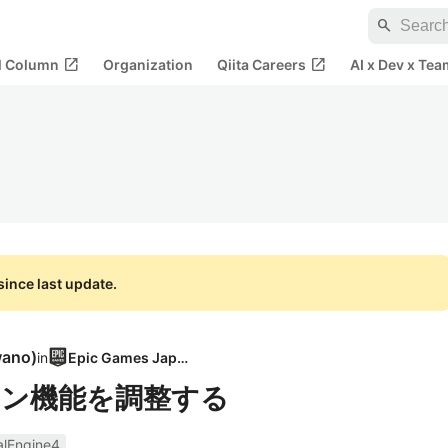
search
open_in_new
open_in_new
al Column
Organization
Qiita Careers
AI x Dev x Tea
ince last update.
wano
)
in
Epic Games Japan
ション機能を調整する
alEngine4