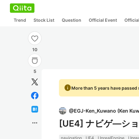
Trend
Stock List
Question
Official Event
Offici
10
5
info
More than 5 years have passed s
@
EGJ-Ken_Kuwano
(
Ken Ku
[UE4] ナビゲ―
more_horiz
navigation
UE4
UnrealEngine
Unre