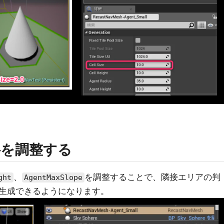
斜を調整する
、
を調整することで、隣接エリアの判
ght
AgentMaxSlope
生成できるようになります。