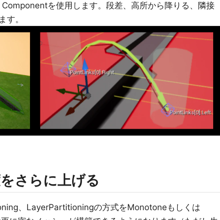
nk Proxy Componentを使用します。段差、高所から降りる、隣接
ます。
度をさらに上げる
tioning、LayerPartitioningの方式をMonotoneもしくは