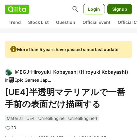
search
Login
Signup
Trend
Stock List
Question
Official Event
Official
info
More than 5 years have passed since last update.
@
EGJ-Hiroyuki_Kobayashi
(
Hiroyuki Kobayashi
)
in
Epic Games Japan
[UE4]半透明マテリアルで一番
手前の表面だけ描画する
Material
UE4
UnrealEngine
UnrealEngine4
20