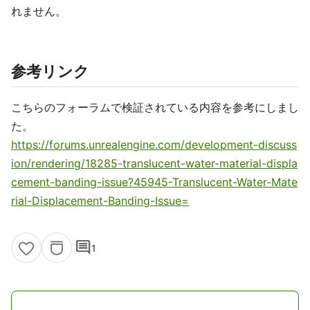
れません。
参考リンク
こちらのフォーラムで検証されている内容を参考にしまし
た。
https://forums.unrealengine.com/development-discuss
ion/rendering/18285-translucent-water-material-displa
cement-banding-issue?45945-Translucent-Water-Mate
rial-Displacement-Banding-Issue=
comment
1