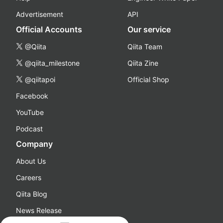
Advertisement
API
Official Accounts
Our service
@Qiita
Qiita Team
@qiita_milestone
Qiita Zine
@qiitapoi
Official Shop
Facebook
YouTube
Podcast
Company
About Us
Careers
Qiita Blog
News Release