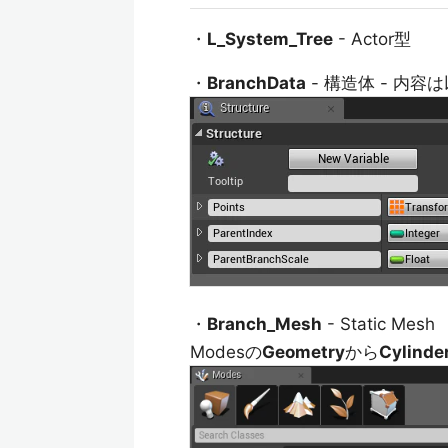
・
L_System_Tree
- Actor型
・
BranchData
- 構造体 - 内容
・
Branch_Mesh
- Static Mesh
Modesの
Geometry
から
Cylinde