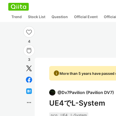
Trend
Stock List
Question
Official Event
Offici
4
3
info
More than 5 years have passed s
@
Dv7Pavilion
(
Pavilion DV7
)
UE4でL-System
more_horiz
pcg
UE4
L-System