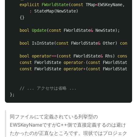
explicit
FWorldState
(
const
TMap
<
EWSKeyName
,
bool
:
StateMap
(
NewState
)
{}
bool
Update
(
const
FWorldState
&
NewState
);
bool
IsInState
(
const
FWorldState
&
Other
)
const
;
bool
operator
==
(
const
FWorldState
&
Rhs
)
const
;
const
FWorldState
operator
-
(
const
FWorldState
&
R
const
FWorldState
operator
+
(
const
FWorldState
&
R
// ... アクセサは省略 ...
};
同ファイルにて定義されている列挙型の
EWSKeyNameですがC++側で直接定義するのは避け
たかったのが正直なところです。現状ではプロジェク