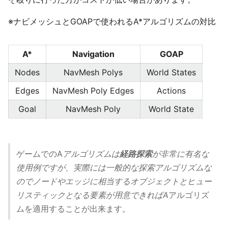
※ナビメッシュとGOAPで使われるA*アルゴリズムの対比
A*
Navigation
GOAP
Nodes
NavMesh Polys
World States
Edges
NavMesh Poly Edges
Actions
Goal
NavMesh Poly
World State
ゲームでのA
アルゴリズムは
経路探索
が非常に有名な
使用例ですが、実際には一般的な探索アルゴリズムな
のでノードやエッジに相当するオブジェクトとヒュー
リスティックとなる要素が用意できればA
アルゴリズ
ムを適用することが出来ます。