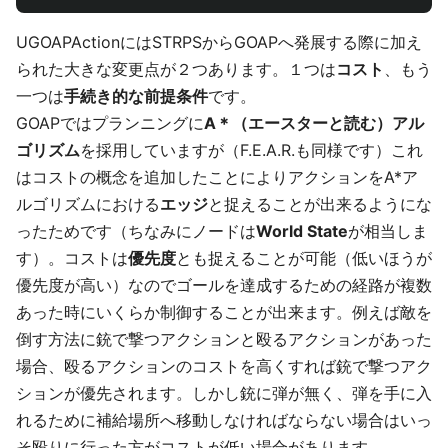
UGOAPActionにはSTRPSからGOAPへ発展する際に加え
られた大きな変更点が２つあります。１つは
コスト
、もう
一つは
手続き的な前提条件
です。
GOAPではプランニングに
A＊（エースターと読む）アル
ゴリズム
を採用していますが（F.E.A.R.も同様です）これ
はコストの概念を追加したことによりアクションをA*ア
ルゴリズムにおける
エッジ
と捉えることが出来るようにな
ったためです（ちなみにノードは
World State
が相当しま
す）。コストは
優先度
とも捉えることが可能（低いほうが
優先度が高い）なのでゴールを達成するための経路が複数
あった時にいくらか制御することが出来ます。例えば敵を
倒す方法に銃で撃つアクションと殴るアクションがあった
場合、殴るアクションのコストを高くすれば銃で撃つアク
ションが優先されます。しかし銃に弾が無く、弾を手に入
れるために補給場所へ移動しなければならない場合はいっ
そ殴りに行った方がコストが低い場合があります。