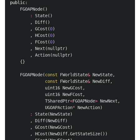
public:
FGOAPNode
()
:
State
()
,
Diff
()
,
GCost
(
0
)
,
HCost
(
0
)
,
FCost
(
0
)
,
Next
(
nullptr
)
,
Action
(
nullptr
)
{}
FGOAPNode
(
const
FWorldState
&
NewState
,
const
FWorldState
&
NewDiff
,
uint16
NewGCost
,
uint16
NewFCost
,
TSharedPtr
<
FGOAPNode
>
NewNext
,
UGOAPAction
*
NewAction
)
:
State
(
NewState
)
,
Diff
(
NewDiff
)
,
GCost
(
NewGCost
)
,
HCost
(
NewDiff
.
GetStateSize
())