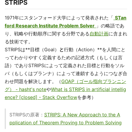
STRIPS
1971年にスタンフォード大学によって発表された「
STan
ford Research Institute Problem Solver
」の略語であ
り、戦略や行動順序に関する分野である
自動計画
に含まれ
る技術です。
STRIPSは**目標（Goal）
と
行動（Action）**を人間にと
ってわかりやすく定義するための記述方式（もしくは言
語）でありSTRIPSによって定義された目標と行動をソル
バ（もしくはプランナ）によって連鎖するようにつなぎ合
わせ問題を解決します。（
GOAP（ゴール指向プランニン
グ） - hasht's note
や
What is STRIPS in artificial intellig
ence? [closed] - Stack Overflow
を参考）
STRIPSの原著：
STRIPS: A New Approach to the A
pplication of Theorem Proving to Problem Solving