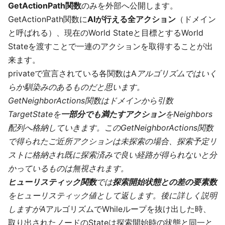
GetActionPath関数
のみを外部へ公開します。
GetActionPath関数に
AIが行える全アクション
（ドメイン
と呼ばれる）、現在のWorld Stateと目標とするWorld
Stateを渡すことで一連のアクションを取得することが出
来ます。
privateで宣言されている各関数はA
アルゴリズムではいく
らか馴染みのあるものだと思います。
GetNeighborActions関数はドメインから引数
TargetStateを
一部分でも満たすアクション
をNeighbors
配列へ格納していきます。このGetNeighborActions関数
で得られたご近所アクションは未探索の場合、探索予定リ
ストに格納され既に探索済みで良い経路が得られないと分
かっているものは無視されます。
ヒューリスティック関数
では
探索開始状態との差の要素数
をヒューリスティック値として返します。後に詳しく説明
しますがA
アルゴリズムでWhileループを抜け出した時、
取り出されたノードのStateは探索開始時の状態と同一と