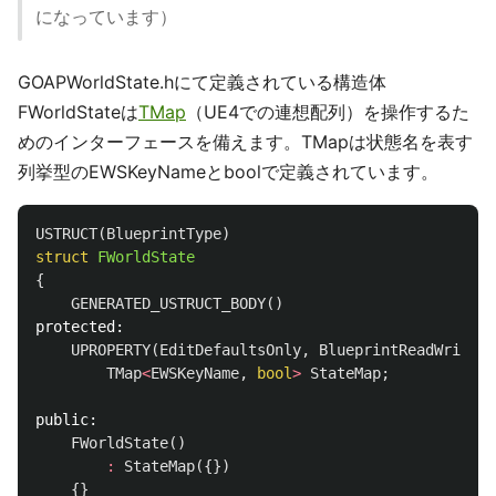
になっています）
GOAPWorldState.hにて定義されている構造体
FWorldStateは
TMap
（UE4での連想配列）を操作するた
めのインターフェースを備えます。TMapは状態名を表す
列挙型のEWSKeyNameとboolで定義されています。
USTRUCT
(
BlueprintType
)
struct
FWorldState
{
GENERATED_USTRUCT_BODY
()
protected:
UPROPERTY
(
EditDefaultsOnly
,
BlueprintReadWrite
,
TMap
<
EWSKeyName
,
bool
>
StateMap
;
public:
FWorldState
()
:
StateMap
({})
{}