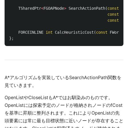
TSharedPtr
<
FGOAPNode
>
SearchActionPath
(
const
TAr
const
FWo
const
FWo
FORCEINLINE
int
CalcHeuristicCost
(
const
FWorldSt
};
A*アルゴリズムを実装しているSearchActionPath関数を
見ていきます。
OpenListやCloseListもA*ではお馴染みのものです。
OpenListには探索予定のノードが格納されノードのfCost
を基準に昇順に整列されます。これによりOpenListの先
頭要素には常に最も目標状態に近いノードが存在すること