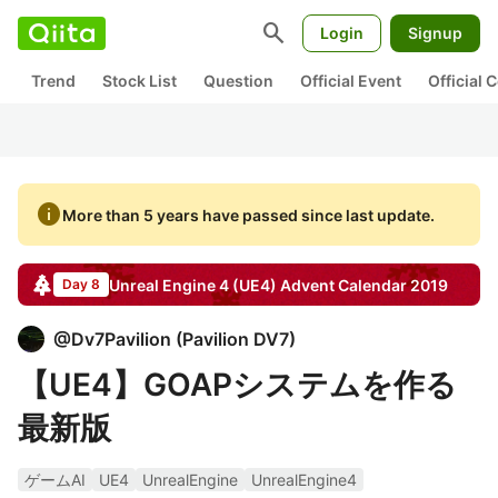
search
Login
Signup
Trend
Stock List
Question
Official Event
Official
info
More than 5 years have passed since last update.
Unreal Engine 4 (UE4)
Advent Calendar
2019
Day 8
@
Dv7Pavilion
(
Pavilion DV7
)
【UE4】GOAPシステムを作る
最新版
ゲームAI
UE4
UnrealEngine
UnrealEngine4