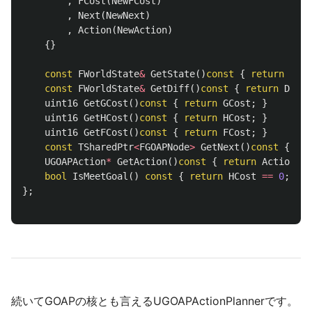
,
FCost
(
NewFCost
)
,
Next
(
NewNext
)
,
Action
(
NewAction
)
{}
const
FWorldState
&
GetState
()
const
{
return
Stat
const
FWorldState
&
GetDiff
()
const
{
return
Diff
;
uint16
GetGCost
()
const
{
return
GCost
;
}
uint16
GetHCost
()
const
{
return
HCost
;
}
uint16
GetFCost
()
const
{
return
FCost
;
}
const
TSharedPtr
<
FGOAPNode
>
GetNext
()
const
{
ret
UGOAPAction
*
GetAction
()
const
{
return
Action
;
}
bool
IsMeetGoal
()
const
{
return
HCost
==
0
;
}
};
続いてGOAPの核とも言えるUGOAPActionPlannerです。