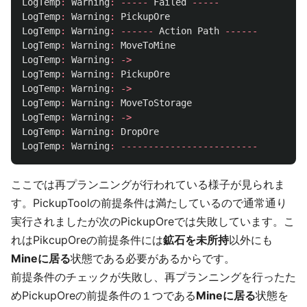
LogTemp
:
Warning
:
-----
Failed
-----
LogTemp
:
Warning
:
PickupOre
LogTemp
:
Warning
:
------
Action
Path
------
LogTemp
:
Warning
:
MoveToMine
LogTemp
:
Warning
:
->
LogTemp
:
Warning
:
PickupOre
LogTemp
:
Warning
:
->
LogTemp
:
Warning
:
MoveToStorage
LogTemp
:
Warning
:
->
LogTemp
:
Warning
:
DropOre
LogTemp
:
Warning
:
-------------------------
ここでは再プランニングが行われている様子が見られま
す。PickupToolの前提条件は満たしているので通常通り
実行されましたが次のPickupOreでは失敗しています。こ
れはPikcupOreの前提条件には
鉱石を未所持
以外にも
Mineに居る
状態である必要があるからです。
前提条件のチェックが失敗し、再プランニングを行ったた
めPickupOreの前提条件の１つである
Mineに居る
状態を