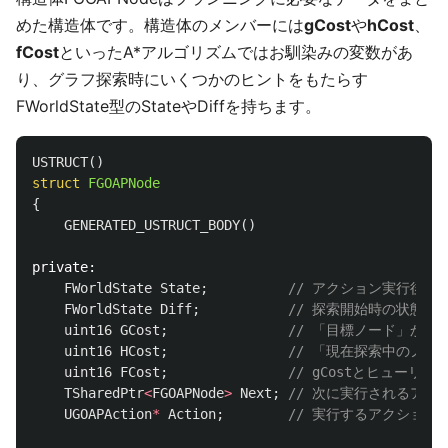
めた構造体です。構造体のメンバーには
gCost
や
hCost
、
fCost
といったA*アルゴリズムではお馴染みの変数があ
り、グラフ探索時にいくつかのヒントをもたらす
FWorldState型のStateやDiffを持ちます。
USTRUCT
()
struct
FGOAPNode
{
GENERATED_USTRUCT_BODY
()
private:
FWorldState
State
;
// アクション実行後
FWorldState
Diff
;
// 探索開始時の状態とS
uint16
GCost
;
// 「目標ノード」か
uint16
HCost
;
// 「現在探索中のノ
uint16
FCost
;
// gCostとヒューリ
TSharedPtr
<
FGOAPNode
>
Next
;
// 次に実行されるアク
UGOAPAction
*
Action
;
// 実行するアクション