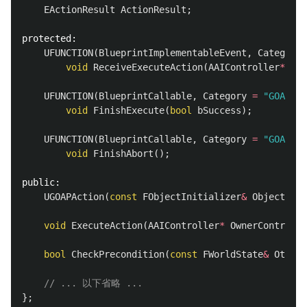
EActionResult
ActionResult
;
protected:
UFUNCTION
(
BlueprintImplementableEvent
,
Category
void
ReceiveExecuteAction
(
AAIController
*
Own
UFUNCTION
(
BlueprintCallable
,
Category
=
"GOAP"
)
void
FinishExecute
(
bool
bSuccess
);
UFUNCTION
(
BlueprintCallable
,
Category
=
"GOAP"
)
void
FinishAbort
();
public:
UGOAPAction
(
const
FObjectInitializer
&
ObjectInit
void
ExecuteAction
(
AAIController
*
OwnerControlle
bool
CheckPrecondition
(
const
FWorldState
&
Other
)
// ... 以下省略 ...
};