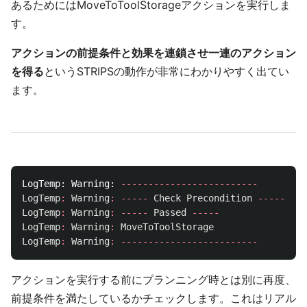
あるためにはMoveToToolStorageアクションを実行しま
す。
アクションの前提条件と効果を連鎖させ一連のアクション
を得る
というSTRIPSの動作が非常にわかりやすく出てい
ます。
LogTemp:
Warning:
-------------------------
LogTemp
:
Warning
:
-----
Check
Precondition
-----
LogTemp
:
Warning
:
-----
Passed
-----
LogTemp
:
Warning
:
MoveToToolStorage
LogTemp
:
Warning
:
-------------------------
アクションを実行する前にプランニング時とは別に再度、
前提条件を満たしているかチェックします。これはリアル