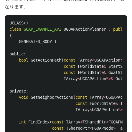
なります。
UCLASS
()
class
GOAP_EXAMPLE_API
UGOAPActionPlanner
:
public
U
{
GENERATED_BODY
()
public:
bool
GetActionPath
(
const
TArray
<
UGOAPAction
*>&
D
const
FWorldState
&
StartState
const
FWorldState
&
GoalState
,
TArray
<
UGOAPAction
*>&
OutActi
private:
void
GetNeighborActions
(
const
TArray
<
UGOAPAction
const
FWorldState
&
Targe
TArray
<
UGOAPAction
*>&
Ne
int
FindIndex
(
const
TArray
<
TSharedPtr
<
FGOAPNode
>
const
TSharedPtr
<
FGOAPNode
>
Target