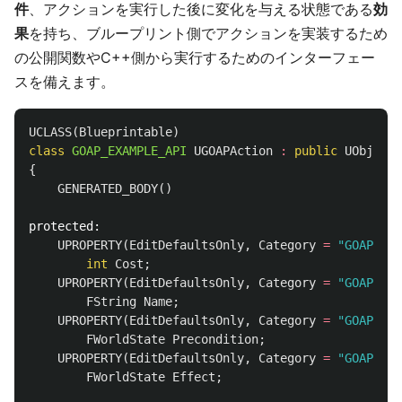
件
、アクションを実行した後に変化を与える状態である
効
果
を持ち、ブループリント側でアクションを実装するため
の公開関数やC++側から実行するためのインターフェー
スを備えます。
UCLASS
(
Blueprintable
)
class
GOAP_EXAMPLE_API
UGOAPAction
:
public
UObject
{
GENERATED_BODY
()
protected:
UPROPERTY
(
EditDefaultsOnly
,
Category
=
"GOAP"
,
m
int
Cost
;
UPROPERTY
(
EditDefaultsOnly
,
Category
=
"GOAP"
)
FString
Name
;
UPROPERTY
(
EditDefaultsOnly
,
Category
=
"GOAP"
)
FWorldState
Precondition
;
UPROPERTY
(
EditDefaultsOnly
,
Category
=
"GOAP"
)
FWorldState
Effect
;