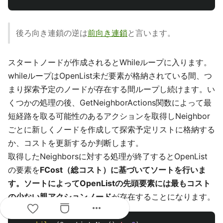
後ろ向き連鎖の逆は
前向き連鎖
と言います。
スタートノードが作成されるとWhileループに入ります。
whileループはOpenList未だ要素が格納されている間、つ
まり探索予定のノードが存在する間ループし続けます。い
くつかの処理の後、GetNeighborActions関数によって最
短経路を取る可能性のあるアクションを取得しNeighbor
ごとに新しくノードを作成して探索予定リストに格納する
か、コストを更新するか判断します。
取得したNeighborsに対する処理が終了するとOpenList
の要素を
FCost（総コスト）に基づいてソートを行いま
す。ソートによってOpenListの先頭要素には最もコスト
の少ない親アクションノード
が存在することになります。
more_horiz