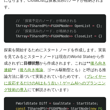
になります。CloseListは探索済みのノードが格納されま
す。
// 「探索予定のノード」が格納される
TArray
<
TSharedPtr
<
FGOAPNode
>>
OpenList
=
{};
// 「探索済みのノード」が格納される
TArray
<
TSharedPtr
<
FGOAPNode
>>
CloseList
=
{};
探索を開始するためにスタートノードを作成します。実装
を見てみるとスタートノードは現在のWorld Stateから作
成されずに
目標状態
から作成されます。これは**
後ろ向き
連鎖
**（
後ろ向き推論
、ゴール駆動型とも）と呼ばれる推
論方法に基づいて実装されているためです。（
プレイヤー
に反応するだけのAIはもう古い！ゲームAIへのプランニン
グ技術の導入
にて解説されています）
FWorldState
Diff
=
GoalState
-
StartState
;
const
TSharedPtr
<
FGOAPNode
>
StartNode
(
new
FGOAPN