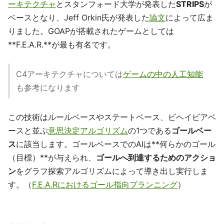
ーキテクチャ
とスタンフォード大学が発表した
STRIPS
が
ベースとなり、Jeff Orkin氏が発表した
論文
によって広ま
りました。GOAPが搭載されたゲームとしては
**F.E.A.R.**が最も有名です。
C4アーキテクチャについては
ゲームの中の人工知能
も参考になります
この技術はルールベースやステートベース、ビヘイビアベ
ースと並ぶ
意思決定アルゴリズム
の1つである
ゴールベー
ス
に該当します。ゴールベースでのAIは**何らかのゴール
（目標）**が与えられ、
ゴールへ到達するためのアクショ
ン
をグラフ探索アルゴリズムによって導き出し実行しま
す。（
F.E.A.Rにおけるゴール指向プランニング
）