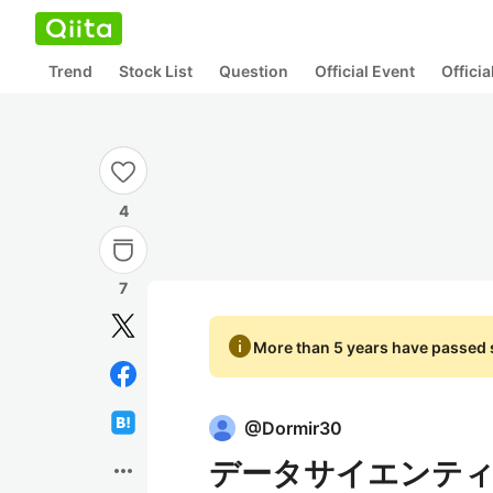
Trend
Stock List
Question
Official Event
Offici
4
7
info
More than 5 years have passed s
@
Dormir30
データサイエンテ
more_horiz