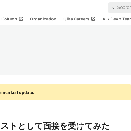
search
open_in_new
open_in_new
al Column
Organization
Qiita Careers
AI x Dev x Tea
ince last update.
ィストとして面接を受けてみた