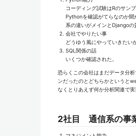
コーディング試験はRのサン
Pythonを確認がてらなの
系の違いがメインとDjango
会社でやりたい事
どうゆう風にやっていきたい
SQL関係の話
いくつか確認された。
恐らくこの会社はまだデータ分析で
ンだったのとどちらかというとw
なくとりあえず何か分析関連で実
2社目 通信系の事
マネジメント能力