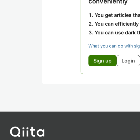
conveniently
You get articles t
You can efficiently
You can use dark 
What you can do with si
Sign up
Login