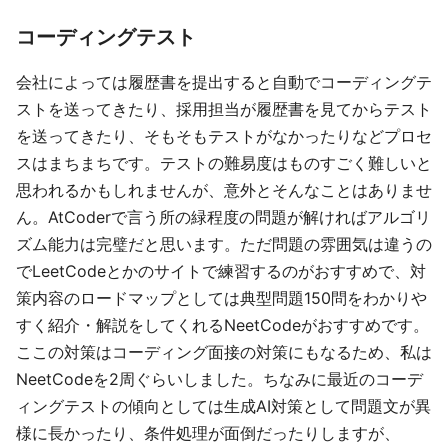
コーディングテスト
会社によっては履歴書を提出すると自動でコーディングテ
ストを送ってきたり、採用担当が履歴書を見てからテスト
を送ってきたり、そもそもテストがなかったりなどプロセ
スはまちまちです。テストの難易度はものすごく難しいと
思われるかもしれませんが、意外とそんなことはありませ
ん。AtCoderで言う所の緑程度の問題が解ければアルゴリ
ズム能力は完璧だと思います。ただ問題の雰囲気は違うの
でLeetCodeとかのサイトで練習するのがおすすめで、対
策内容のロードマップとしては典型問題150問をわかりや
すく紹介・解説をしてくれるNeetCodeがおすすめです。
ここの対策はコーディング面接の対策にもなるため、私は
NeetCodeを2周ぐらいしました。ちなみに最近のコーデ
ィングテストの傾向としては生成AI対策として問題文が異
様に長かったり、条件処理が面倒だったりしますが、