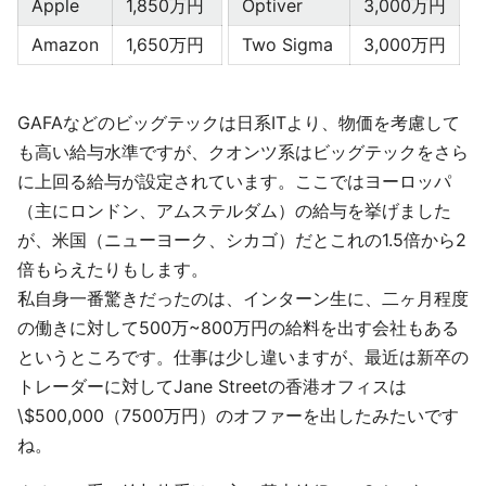
Apple
1,850万円
Optiver
3,000万円
Amazon
1,650万円
Two Sigma
3,000万円
GAFAなどのビッグテックは日系ITより、物価を考慮して
も高い給与水準ですが、クオンツ系はビッグテックをさら
に上回る給与が設定されています。ここではヨーロッパ
（主にロンドン、アムステルダム）の給与を挙げました
が、米国（ニューヨーク、シカゴ）だとこれの1.5倍から2
倍もらえたりもします。
私自身一番驚きだったのは、インターン生に、二ヶ月程度
の働きに対して500万~800万円の給料を出す会社もある
というところです。仕事は少し違いますが、最近は新卒の
トレーダーに対してJane Streetの香港オフィスは
\$500,000（7500万円）のオファーを出したみたいです
ね。