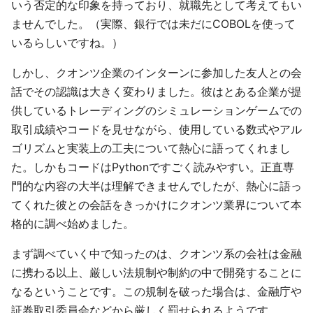
いう否定的な印象を持っており、就職先として考えてもい
ませんでした。（実際、銀行では未だにCOBOLを使って
いるらしいですね。）
しかし、クオンツ企業のインターンに参加した友人との会
話でその認識は大きく変わりました。彼はとある企業が提
供しているトレーディングのシミュレーションゲームでの
取引成績やコードを見せながら、使用している数式やアル
ゴリズムと実装上の工夫について熱心に語ってくれまし
た。しかもコードはPythonですごく読みやすい。正直専
門的な内容の大半は理解できませんでしたが、熱心に語っ
てくれた彼との会話をきっかけにクオンツ業界について本
格的に調べ始めました。
まず調べていく中で知ったのは、クオンツ系の会社は金融
に携わる以上、厳しい法規制や制約の中で開発することに
なるということです。この規制を破った場合は、金融庁や
証券取引委員会などから厳しく罰せられるようです。