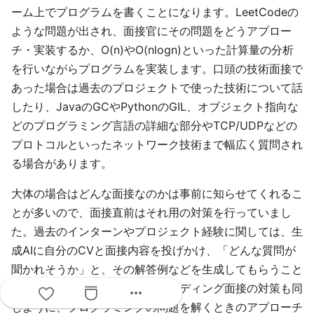
ーム上でプログラムを書くことになります。LeetCodeの
ような問題が出され、面接官にその問題をどうアプロー
チ・実装するか、O(n)やO(nlogn)といった計算量の分析
を行いながらプログラムを実装します。口頭の技術面接で
あった場合は過去のプロジェクトで使った技術について話
したり、JavaのGCやPythonのGIL、オブジェクト指向な
どのプログラミング言語の詳細な部分やTCP/UDPなどの
プロトコルといったネットワーク技術まで幅広く質問され
る場合があります。
大体の場合はどんな面接なのかは事前に知らせてくれるこ
とが多いので、面接直前はそれ用の対策を行っていまし
た。過去のインターンやプロジェクト経験に関しては、生
成AIに自分のCVと面接内容を投げかけ、「どんな質問が
聞かれそうか」と、その解答例などを生成してもらうこと
で面接対策をしていました。コーディング面接の対策も同
more_horiz
じように、プログラミングの問題を解くときのアプローチ