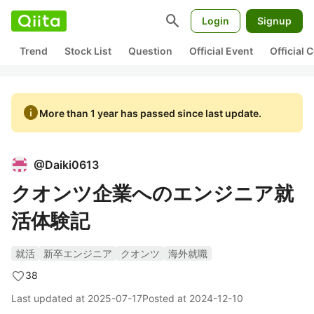
search
Login
Signup
Trend
Stock List
Question
Official Event
Official
info
More than 1 year has passed since last update.
@
Daiki0613
クオンツ企業へのエンジニア就
活体験記
就活
新卒エンジニア
クオンツ
海外就職
38
Last updated at
2025-07-17
Posted at
2024-12-10