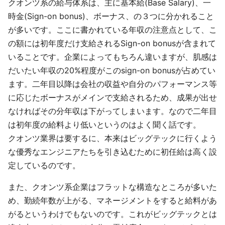
クオンツ系の給与体系は、主に基本給(Base Salary)、一
時金(Sign-on bonus)、ボーナス、の３つに分かれること
が多いです。ここに書かれている年収の注意点として、こ
の額には初年度だけ支給されるSign-on bonusが含まれて
いることです。企業によってもちろん違いますが、肌感は
だいたい年収の20%程度がこのsign-on bonusが占めてい
ます。二年目以降は会社の収益や自分のパフォーマンス等
に応じたボーナスがメインで支給されるため、成果が出せ
なければその分年収は下がってしまいます。なので二年目
は初年度の給料より低いというのはよく聞く話です。
クオンツ業界は要するに、本来はビッグテックに行くよう
な優秀なエンジニアたちを引き込むために初任給は高く設
定しているのです。
また、クオンツ系企業はフラットな構造なところが多いた
め、勤続年数が上がる、マネージメントをすると給料があ
がるというわけでもないのです。これがビッグテックとは