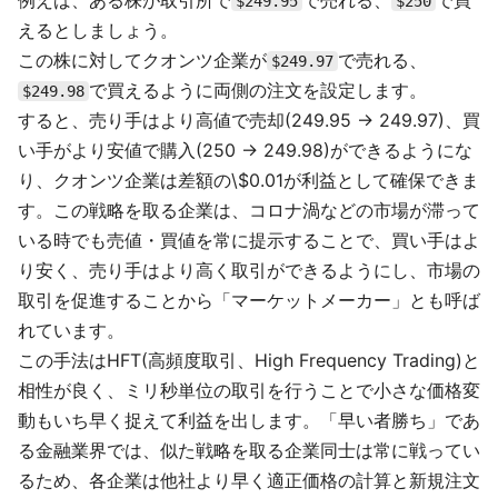
例えば、ある株が取引所で
で売れる、
で買
$249.95
$250
えるとしましょう。
この株に対してクオンツ企業が
で売れる、
$249.97
で買えるように両側の注文を設定します。
$249.98
すると、売り手はより高値で売却(249.95 → 249.97)、買
い手がより安値で購入(250 → 249.98)ができるようにな
り、クオンツ企業は差額の\$0.01が利益として確保できま
す。この戦略を取る企業は、コロナ渦などの市場が滞って
いる時でも売値・買値を常に提示することで、買い手はよ
り安く、売り手はより高く取引ができるようにし、市場の
取引を促進することから「マーケットメーカー」とも呼ば
れています。
この手法はHFT(高頻度取引、High Frequency Trading)と
相性が良く、ミリ秒単位の取引を行うことで小さな価格変
動もいち早く捉えて利益を出します。「早い者勝ち」であ
る金融業界では、似た戦略を取る企業同士は常に戦ってい
るため、各企業は他社より早く適正価格の計算と新規注文