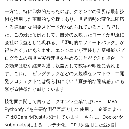
一方で、特に印象的だったのは、クオンツの業界は最新技
術を活用した革新的な分野であり、世界情勢の変化に即応
する躍動的な開発スピードが求められているところでし
た。この最たる例として、自分の反映したコードが即座に
会社の収益として現れる、「即時的なフィードバック」が
得られる点にあります。エンジニアが実装した新機能がプ
ログラムの精度や実行速度を早めることができた場合、そ
の効果は取引結果を通し収益として数字が即座に表れま
す。これは、ビッグテックなどの大規模なソフトウェア開
発プロジェクトでは得られにくい「直接的な達成感」にも
繋がる特徴だと感じています。
技術面に関して言うと、クオンツ企業ではC++、Java、
Pythonなどを主要な開発言語として使用し、企業によっ
てはOCamlやRustも採用しています。さらに、Dockerや
Kubernetesによるコンテナ化、GPUを活用した並列計