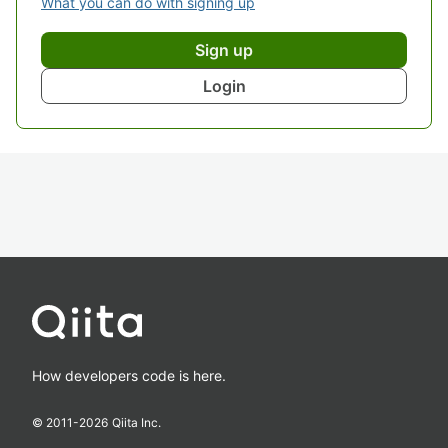
What you can do with signing up
Sign up
Login
How developers code is here.
© 2011-
2026
Qiita Inc.