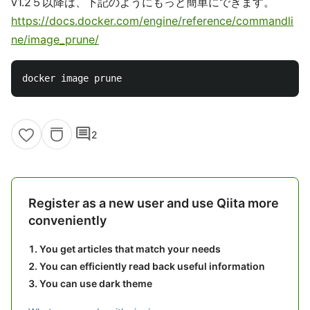
v1.2５以降は、下記のようにもっと簡単にできます。
https://docs.docker.com/engine/reference/commandli
ne/image_prune/
comment
2
Register as a new user and use Qiita more
conveniently
You get articles that match your needs
You can efficiently read back useful information
You can use dark theme