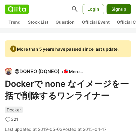
search
Login
Signup
Trend
Stock List
Question
Official Event
Official
info
More than 5 years have passed since last update.
@
DQNEO
(
DQNEO
)
in
Mercari
Dockerで none なイメージを一
括で削除するワンライナー
Docker
321
Last updated at
2019-05-03
Posted at
2015-04-17