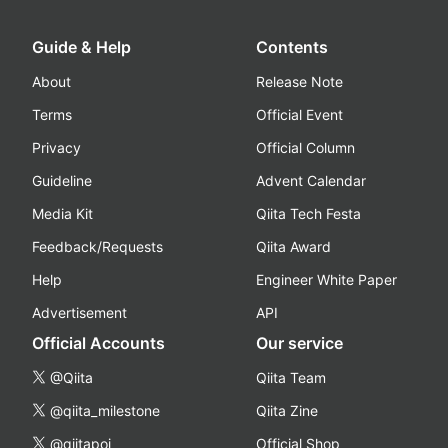
Guide & Help
Contents
About
Release Note
Terms
Official Event
Privacy
Official Column
Guideline
Advent Calendar
Media Kit
Qiita Tech Festa
Feedback/Requests
Qiita Award
Help
Engineer White Paper
Advertisement
API
Official Accounts
Our service
@Qiita
Qiita Team
@qiita_milestone
Qiita Zine
@qiitapoi
Official Shop