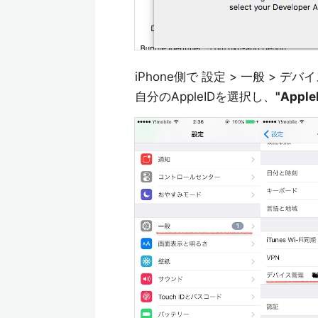
iPhone側で 設定 > 一般 > デバ
自分のAppleIDを選択し、
"Appl