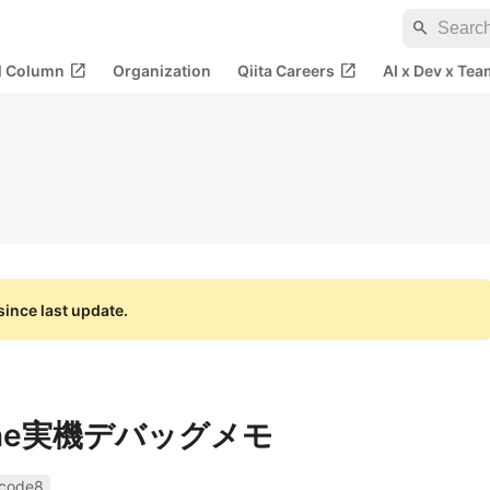
search
open_in_new
open_in_new
al Column
Organization
Qiita Careers
AI x Dev x Tea
ince last update.
hone実機デバッグメモ
code8