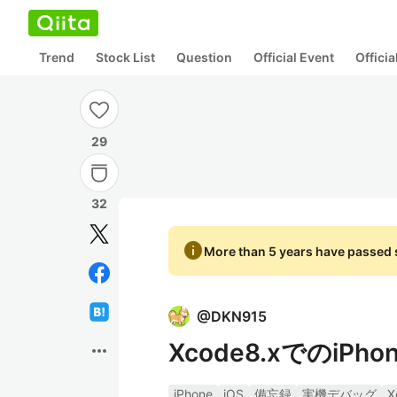
Trend
Stock List
Question
Official Event
Offici
29
32
info
More than 5 years have passed s
@
DKN915
Xcode8.xでのiP
more_horiz
iPhone
iOS
備忘録
実機デバッグ
X