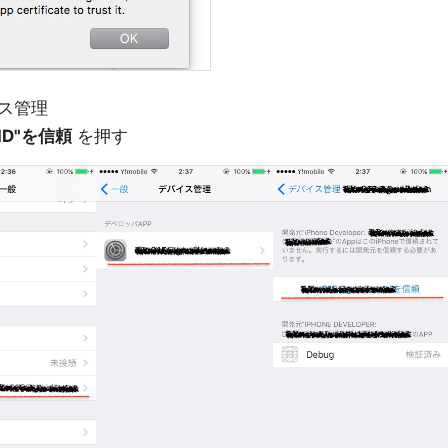
イス管理
eID"を信頼
を押す