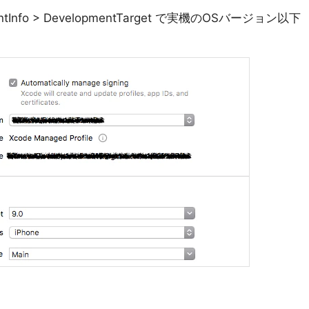
opmentInfo > DevelopmentTarget で実機のOSバージョン以下