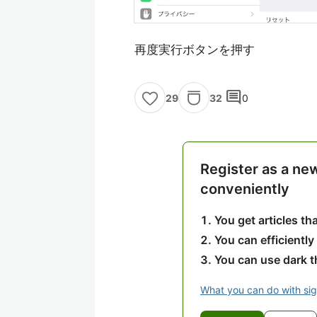
再度実行ボタンを押す
comment
32
0
29
Register as a ne
conveniently
You get articles t
You can efficiently
You can use dark 
What you can do with si