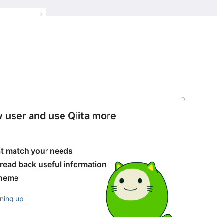
w user and use Qiita more
hat match your needs
 read back useful information
theme
gning up