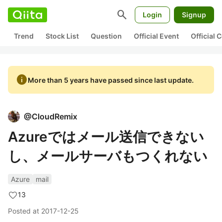
search
Login
Signup
Trend
Stock List
Question
Official Event
Official
info
More than 5 years have passed since last update.
@
CloudRemix
Azureではメール送信できない
し、メールサーバもつくれない
Azure
mail
13
Posted at
2017-12-25