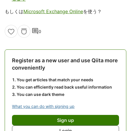
もしくは
Microsoft Exchange Online
を使う？
comment
0
Register as a new user and use Qiita more
conveniently
You get articles that match your needs
You can efficiently read back useful information
You can use dark theme
What you can do with signing up
Sign up
Login