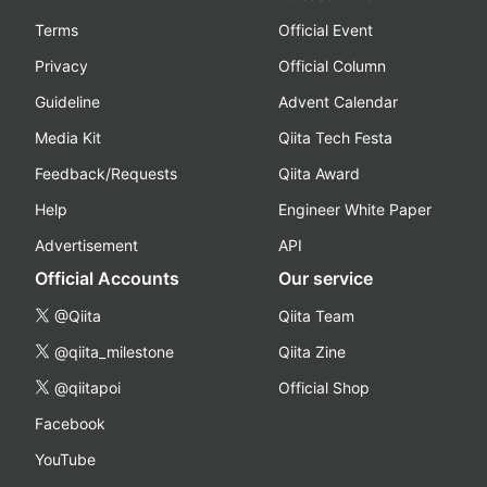
Terms
Official Event
Privacy
Official Column
Guideline
Advent Calendar
Media Kit
Qiita Tech Festa
Feedback/Requests
Qiita Award
Help
Engineer White Paper
Advertisement
API
Official Accounts
Our service
@Qiita
Qiita Team
@qiita_milestone
Qiita Zine
@qiitapoi
Official Shop
Facebook
YouTube