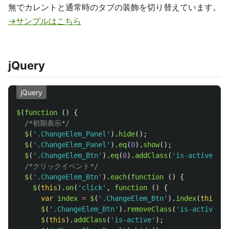
無でカレントと通常時のタブの装飾を切り替えています。
→サンプルはこちら
jQuery
jQuery
$
(
function 
()
{
/*初期表示*/
$
(
'
.ChangeElem_Panel
'
).
hide
();
$
(
'
.ChangeElem_Panel
'
).
eq
(
0
).
show
();
$
(
'
.ChangeElem_Btn
'
).
eq
(
0
).
addClass
(
'
is-active
'
);
/*クリックイベント*/
$
(
'
.ChangeElem_Btn
'
).
each
(
function 
()
{
$
(
this
).
on
(
'
click
'
,
function 
()
{
var
index
=
$
(
'
.ChangeElem_Btn
'
).
index
(
this
);
$
(
'
.ChangeElem_Btn
'
).
removeClass
(
'
is-active
'
);
$
(
this
).
addClass
(
'
is-active
'
);