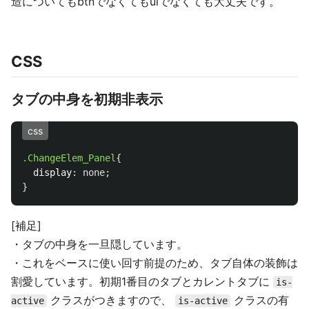
造についてもbtnでなくてもulでなくても大丈夫です。
CSS
タブの中身を初期非表示
css
.ChangeElem_Panel
{
display
:
none
;
}
[補足]
・タブの中身を一旦隠しています。
・これをベースに使い回す前提のため、タブ自体の装飾は
割愛しています。初期1番目のタブとカレントタブに
is-
クラスがつきますので、
クラスの有
active
is-active