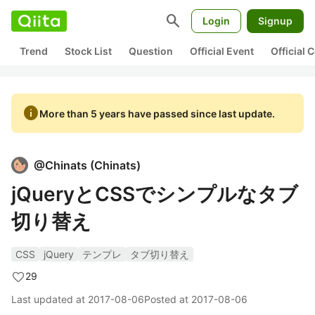
search
Login
Signup
Trend
Stock List
Question
Official Event
Official
info
More than 5 years have passed since last update.
@
Chinats
(
Chinats
)
jQueryとCSSでシンプルなタブ
切り替え
CSS
jQuery
テンプレ
タブ切り替え
29
Last updated at
2017-08-06
Posted at
2017-08-06