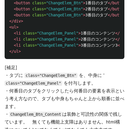
<button
class=
"ChangeElem_Btn"
>
1番目のタブ
</button>
<button
class=
"ChangeElem_Btn"
>
2番目のタブ
</button>
<button
class=
"ChangeElem_Btn"
>
3番目のタブ
</button>
</div>
<ul>
<li
class=
"ChangeElem_Panel"
>
1番目のコンテンツ
</li>
<li
class=
"ChangeElem_Panel"
>
2番目のコンテンツ
</li>
<li
class=
"ChangeElem_Panel"
>
3番目のコンテンツ3
</li>
</ul>
[補足]
・タブに
を、中身に '
class="ChangeElem_Btn"
を付与します。
class="ChangeElem_Panel"
・何番目のタブをクリックしたら何番目の要素を表示とい
う考え方なので、タブも中身もちゃんと上から順番に並べ
ます。
・
は装飾と可読性の関係で残し
ChangeElem_Btn_Content
ています。 無くても機能上支障はありません。html構