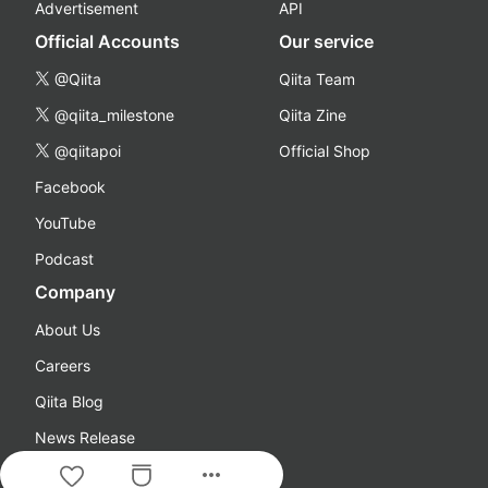
Advertisement
API
Official Accounts
Our service
@Qiita
Qiita Team
@qiita_milestone
Qiita Zine
@qiitapoi
Official Shop
Facebook
YouTube
Podcast
Company
About Us
Careers
Qiita Blog
News Release
more_horiz