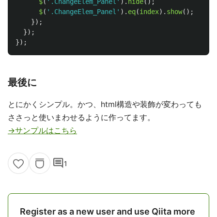
$
(
'
.ChangeElem_Panel
'
).
hide
();
$
(
'
.ChangeElem_Panel
'
).
eq
(
index
).
show
();
});
});
});
最後に
とにかくシンプル。かつ、html構造や装飾が変わっても
ささっと使いまわせるように作ってます。
→サンプルはこちら
comment
1
Register as a new user and use Qiita more