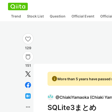
Trend
Stock List
Question
Official Event
Offici
129
151
info
More than 5 years have passed s
@
ChiakiYamaoka
(
Chiaki Ya
SQLite3まとめ
more_horiz