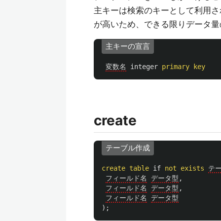
主キーは検索のキーとして利用さ
が高いため、できる限りデータ量
主キーの宣言
変数名
integer
primary
key
create
テーブル作成
create
table
if
not
exists
テ
フィールド名
データ型
,
フィールド名
データ型
,
フィールド名
データ型
);