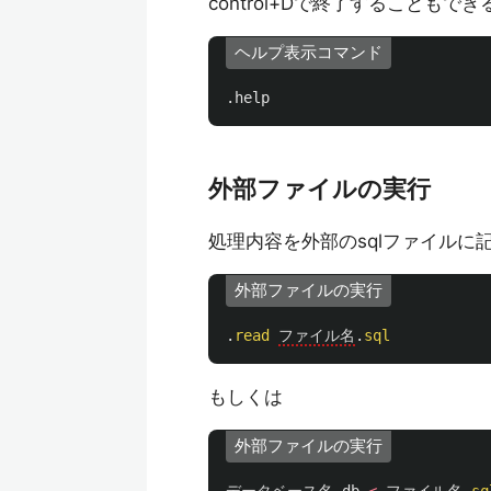
control+Dで終了することもでき
ヘルプ表示コマンド
.
help
外部ファイルの実行
処理内容を外部のsqlファイルに
外部ファイルの実行
.
read
ファイル名
.
sql
もしくは
外部ファイルの実行