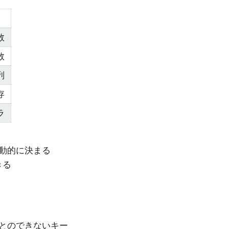
明
数
数
列
存
ラ
動的に決まる
きる
とのできないキー