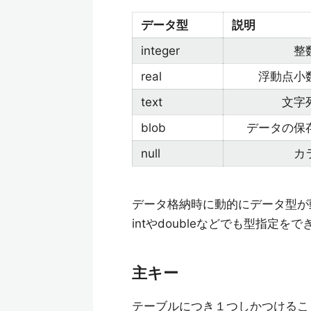
データ型
説
integer
整
real
浮動点小
text
文字
blob
データの保
null
カ
データ格納時に動的にデータ型が
intやdoubleなどでも型指定をで
主キー
テーブルにつき１つしかつけるこ