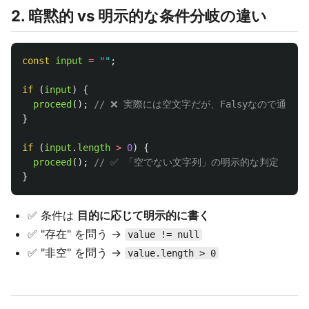
2. 暗黙的 vs 明示的な条件分岐の違い
const
input
=
""
;
if 
(
input
)
{
proceed
();
// ❌ 実際には空文字だが、Falsyなので通らな
}
if 
(
input
.
length
>
0
)
{
proceed
();
// ✅ 「空でない文字列」の明示的な判定
}
✅ 条件は
目的に応じて明示的に書く
✅ "存在" を問う →
value != null
✅ "非空" を問う →
value.length > 0