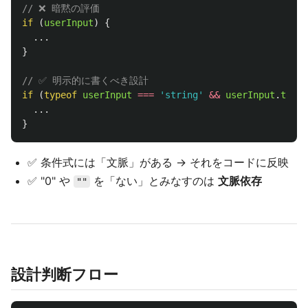
// ❌ 暗黙の評価
if 
(
userInput
)
{
...
}
// ✅ 明示的に書くべき設計
if 
(
typeof
userInput
===
'
string
'
&&
userInput
.
trim
(
...
}
✅ 条件式には「文脈」がある → それをコードに反映
✅ "0" や
を「ない」とみなすのは
文脈依存
""
設計判断フロー