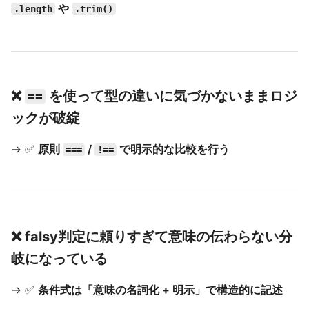
や
.length
.trim()
❌
を使って型の違いに気づかないままロジ
==
ックが破綻
→ ✅
原則
/
で明示的な比較を行う
===
!==
❌ falsy判定に頼りすぎて意味の伝わらない分
岐になっている
→ ✅
条件式は「意味の名詞化 + 明示」で構造的に記述