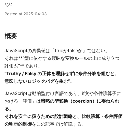
4
Posted at
2025-04-03
概要
JavaScriptの真偽値は「trueかfalseか」ではない。
それは**“型に依存する曖昧な変換ルールの上に成り立つ
評価系”**であり、
"Truthy / Falsy の正体を理解せずに条件分岐を組むと、
意図しないロジックバグを生む”
。
JavaScriptは動的型付け言語であり、if文や条件演算子に
おける「評価」は
暗黙の型変換（coercion）に委ねられ
る。
それを安全に扱うための設計戦略
と、
比較演算・条件評価
の明示的制御
をこの記事では解説する。