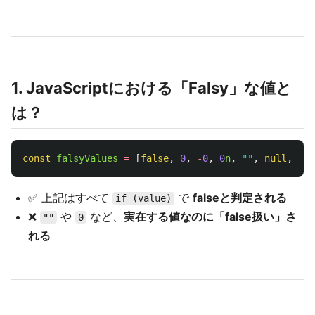
1. JavaScriptにおける「Falsy」な値と
は？
const
falsyValues
=
[
false
,
0
,
-
0
,
0
n
,
""
,
null
,
und
✅ 上記はすべて
で
falseと判定される
if (value)
❌
や
など、
実在する値なのに「false扱い」さ
""
0
れる