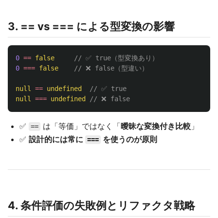
3. == vs === による型変換の影響
0
==
false
// ✅ true（型変換あり）
0
===
false
// ❌ false（型違い）
null
==
undefined
// ✅ true
null
===
undefined
// ❌ false
✅
は「等価」ではなく「
曖昧な変換付き比較
」
==
✅
設計的には常に
を使うのが原則
===
4. 条件評価の失敗例とリファクタ戦略