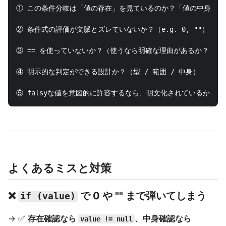
① この条件分岐は「値の存在」を見ているのか？「値の中身」を
② 条件式の評価が文脈とズレていないか？（e.g. 0, ""）

③ == を使っていないか？（使うなら明確な理由があるか？）

④ 明示的な判定ができる設計か？（型 / 範囲 / 中身）

よくあるミスと対策
❌
で 0 や "" まで弾いてしまう
if (value)
→ ✅
存在確認なら
、中身確認なら
value != null