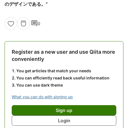
のデザインである。”
comment
0
Register as a new user and use Qiita more
conveniently
You get articles that match your needs
You can efficiently read back useful information
You can use dark theme
What you can do with signing up
Sign up
Login