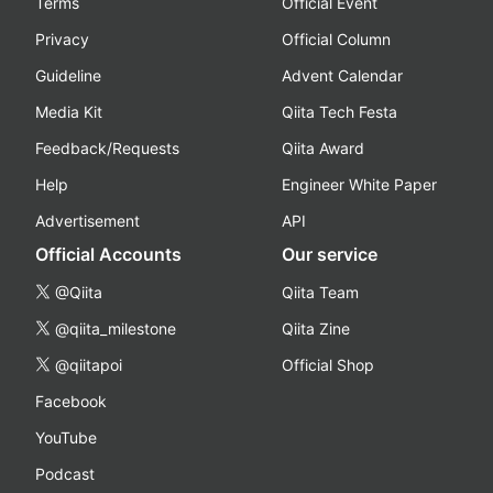
Terms
Official Event
Privacy
Official Column
Guideline
Advent Calendar
Media Kit
Qiita Tech Festa
Feedback/Requests
Qiita Award
Help
Engineer White Paper
Advertisement
API
Official Accounts
Our service
@Qiita
Qiita Team
@qiita_milestone
Qiita Zine
@qiitapoi
Official Shop
Facebook
YouTube
Podcast