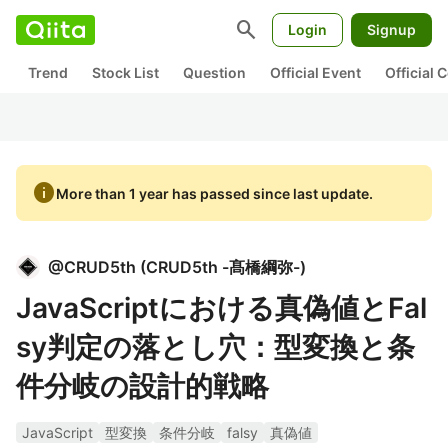
search
Login
Signup
Trend
Stock List
Question
Official Event
Official
info
More than 1 year has passed since last update.
@
CRUD5th
(
CRUD5th -髙橋綱弥-
)
JavaScriptにおける真偽値とFal
sy判定の落とし穴：型変換と条
件分岐の設計的戦略
JavaScript
型変換
条件分岐
falsy
真偽値