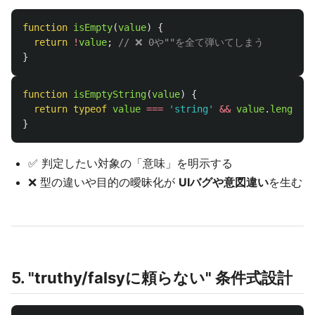
function
isEmpty
(
value
)
{
return
!
value
;
// ❌ 0や""を全て弾いてしまう
}
function
isEmptyString
(
value
)
{
return
typeof
value
===
'
string
'
&&
value
.
length
=
}
✅ 判定したい対象の「意味」を明示する
❌ 型の違いや目的の曖昧化が
UIバグや意図違い
を生む
5. "truthy/falsyに頼らない" 条件式設計