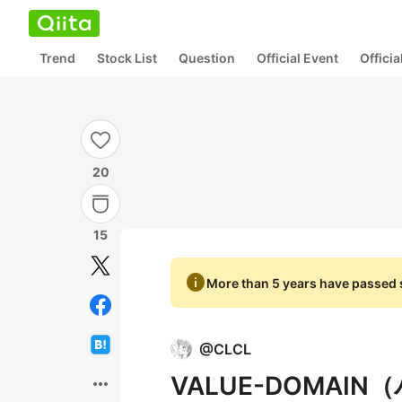
Trend
Stock List
Question
Official Event
Offici
20
15
info
More than 5 years have passed s
@
CLCL
VALUE-DOMA
more_horiz