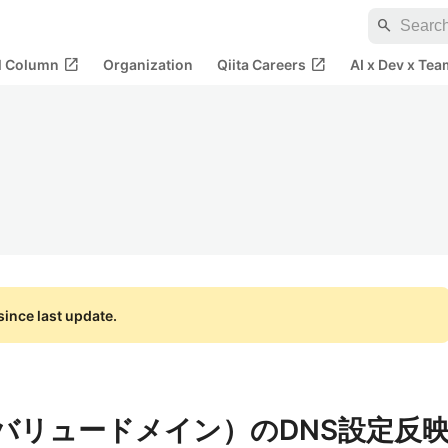
search
open_in_new
open_in_new
al Column
Organization
Qiita Careers
AI x Dev x Tea
ince last update.
IN（バリュードメイン）のDNS設定反