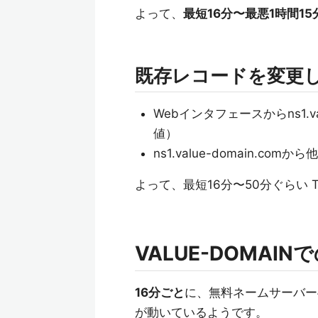
よって、
最短16分〜最悪1時間15
既存レコードを変更
Webインタフェースからns1.va
値）
ns1.value-domain.c
よって、最短16分〜50分ぐらい
VALUE-DOMA
16分ごと
に、無料ネームサーバー
が動いているようです。