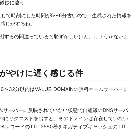
と微妙に違う
なして時刻にした時間が5〜6分古いので、生成された情報
な感じがするね。
測するの間違っていると恥ずかしいけど、しょうがないよ
がやけに遅く感じる件
、16〜32分以内はVALUE-DOMAINの無料ネームサーバーに
ネームサーバーに反映されていない状態で自組織のDNSサーバ
Sサーバにリクエストを出すと、そのドメインは存在していない
AレコードのTTL 2560秒をネガティブキャッシュのTTL