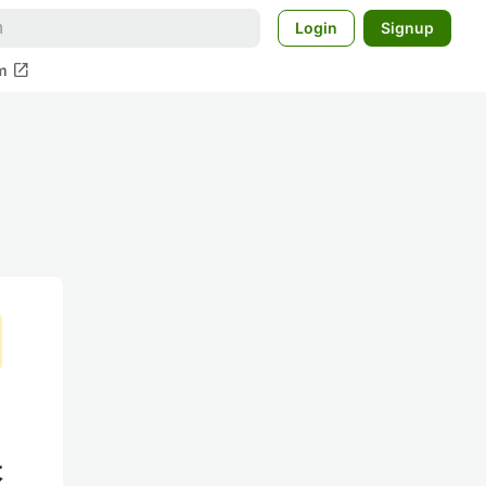
Login
Signup
open_in_new
m
映