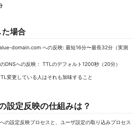
分
した場合
lue-domain.com への反映: 最短16分〜最長32分（実測
omから他のDNSへの反映： TTLのデフォルト1200秒（20分）
 TTL変更している人はそれも加味すること
INでの設定反映の仕組みは？
への設定反映プロセスと、ユーザ設定の取り込みプロセス