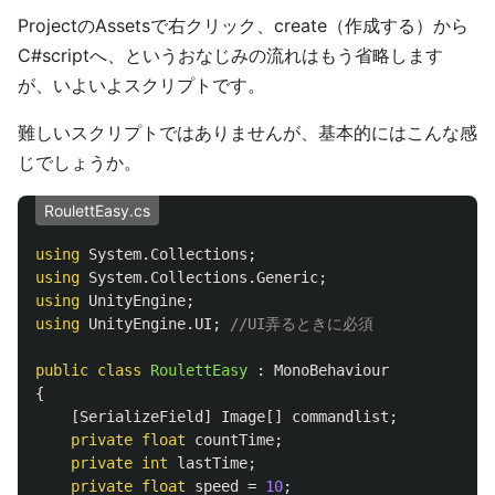
ProjectのAssetsで右クリック、create（作成する）から
C#scriptへ、というおなじみの流れはもう省略します
が、いよいよスクリプトです。
難しいスクリプトではありませんが、基本的にはこんな感
じでしょうか。
RoulettEasy.cs
using
System.Collections
;
using
System.Collections.Generic
;
using
UnityEngine
;
using
UnityEngine.UI
;
//UI弄るときに必須
public
class
RoulettEasy
:
MonoBehaviour
{
[
SerializeField
]
Image
[]
commandlist
;
private
float
countTime
;
private
int
lastTime
;
private
float
speed
=
10
;