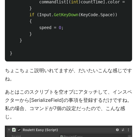
commandlist
[(
int
)
countTime
].
color
=
new
}
if
(
Input
.
GetKeyDown
(
KeyCode
.
Space
))
{
speed
=
0
;
}
}
}
ちょこちょこ説明いれてますが、だいたいこんな感じです
ね。
あとはこのスクリプトを空オブにアタッチして、インスペ
クターから[SerializeField]の事項を登録するだけですね。
私の場合、コマンドが7個の設定だったので、こんな感
じ。