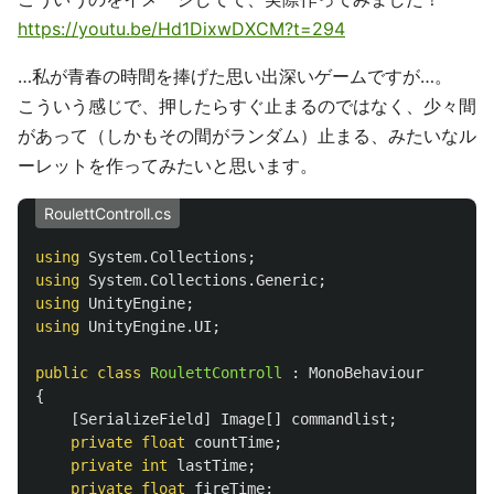
https://youtu.be/Hd1DixwDXCM?t=294
…私が青春の時間を捧げた思い出深いゲームですが…。
こういう感じで、押したらすぐ止まるのではなく、少々間
があって（しかもその間がランダム）止まる、みたいなル
ーレットを作ってみたいと思います。
RoulettControll.cs
using
System.Collections
;
using
System.Collections.Generic
;
using
UnityEngine
;
using
UnityEngine.UI
;
public
class
RoulettControll
:
MonoBehaviour
{
[
SerializeField
]
Image
[]
commandlist
;
private
float
countTime
;
private
int
lastTime
;
private
float
fireTime
;