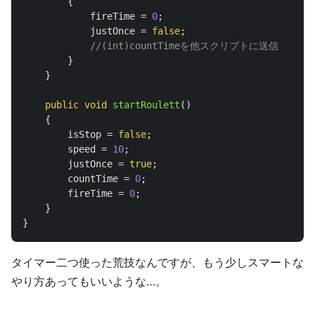
{
fireTime
=
0
;
justOnce
=
false
;
//(int)countTimeを他スクリプトに送信
}
}
public
void
startRoulett
()
{
isStop
=
false
;
speed
=
10
;
justOnce
=
true
;
countTime
=
0
;
fireTime
=
0
;
}
}
タイマー二つ使った荒技なんですが、もう少しスマートな
やり方あってもいいような…。