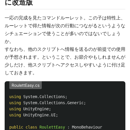
に改造版
一応の完成を見たコマンドルーレット。この子は特性上、
ルーレットで得た情報が次の行動につながるというような
シチュエーションで使うことが多いのではないでしょう
か。
すなわち、他のスクリプトへ情報を送るのが前提での使用
が予想されます。ということで、お節介やもしれませんが
少しだけ、他スクリプトへアクセスしやすいように付け足
しておきます。
RoulettEasy.cs
using
System.Collections
;
using
System.Collections.Generic
;
using
UnityEngine
;
using
UnityEngine.UI
;
public
class
RoulettEasy
:
MonoBehaviour