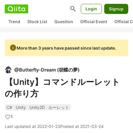
search
Login
Signup
Trend
Stock List
Question
Official Event
Official
info
More than 3 years have passed since last update.
@
Butterfly-Dream
(
胡蝶の夢
)
【Unity】コマンドルーレット
の作り方
C#
Unity
Unity2D
ルーレット
1
Last updated at
2022-01-23
Posted at
2021-03-24