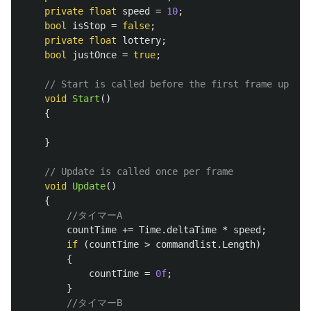
private
float
speed
=
10
;
bool
isStop
=
false
;
private
float
lottery
;
bool
justOnce
=
true
;
// Start is called before the first frame update
void
Start
()
{
}
// Update is called once per frame
void
Update
()
{
//タイマーA
countTime
+=
Time
.
deltaTime
*
speed
;
if
(
countTime
>
commandlist
.
Length
)
{
countTime
=
0f
;
}
//タイマーB