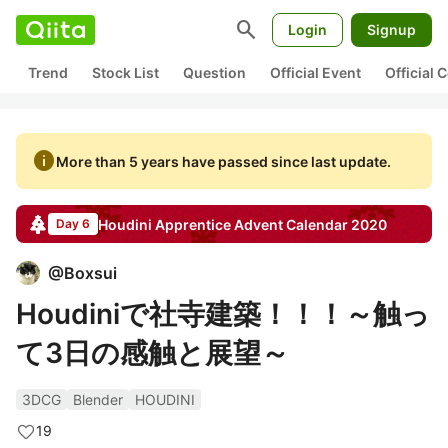
search
Login
Signup
Trend
Stock List
Question
Official Event
Official
info
More than 5 years have passed since last update.
Houdini Apprentice
Advent Calendar
2020
Day 6
@
Boxsui
Houdiniで社寺建築！！！～触っ
て3日の感触と展望～
3DCG
Blender
HOUDINI
19