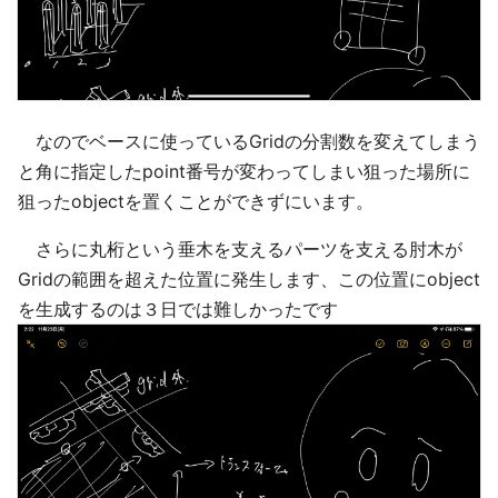
なのでベースに使っているGridの分割数を変えてしまう
と角に指定したpoint番号が変わってしまい狙った場所に
狙ったobjectを置くことができずにいます。
さらに丸桁という垂木を支えるパーツを支える肘木が
Gridの範囲を超えた位置に発生します、この位置にobject
を生成するのは３日では難しかったです