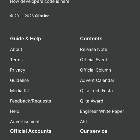
How developers code is here.
© 2011-
2026
Qiita Inc.
Guide & Help
Contents
About
Release Note
Terms
Official Event
Privacy
Official Column
Guideline
Advent Calendar
Media Kit
Qiita Tech Festa
Feedback/Requests
Qiita Award
Help
Engineer White Paper
Advertisement
API
Official Accounts
Our service