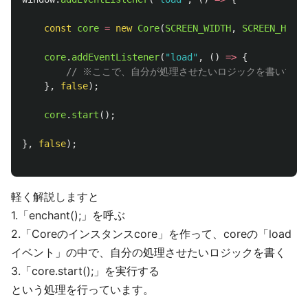
const
core
=
new
Core
(
SCREEN_WIDTH
,
SCREEN_HEIGH
core
.
addEventListener
(
"
load
"
,
()
=>
{
// ※ここで、自分が処理させたいロジックを書いてい
},
false
);
core
.
start
();
},
false
);
軽く解説しますと
1.「enchant();」を呼ぶ
2.「Coreのインスタンスcore」を作って、coreの「load
イベント」の中で、自分の処理させたいロジックを書く
3.「core.start();」を実行する
という処理を行っています。