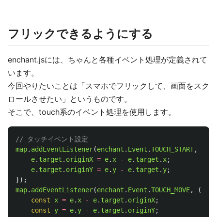
フリックできるようにする
enchant.jsには、ちゃんと各種イベント処理が定義されて
います。
今回やりたいことは「スマホでフリックして、画面をスク
ロールさせたい」というものです。
そこで、touch系のイベント処理を使用します。
// タッチイベント設定
map
.
addEventListener
(
enchant
.
Event
.
TOUCH_START
,
(
e
)
e
.
target
.
originX
=
e
.
x
-
e
.
target
.
x
;
e
.
target
.
originY
=
e
.
y
-
e
.
target
.
y
;
});
map
.
addEventListener
(
enchant
.
Event
.
TOUCH_MOVE
,
(
e
)
=
const
x
=
e
.
x
-
e
.
target
.
originX
;
const
y
=
e
.
y
-
e
.
target
.
originY
;