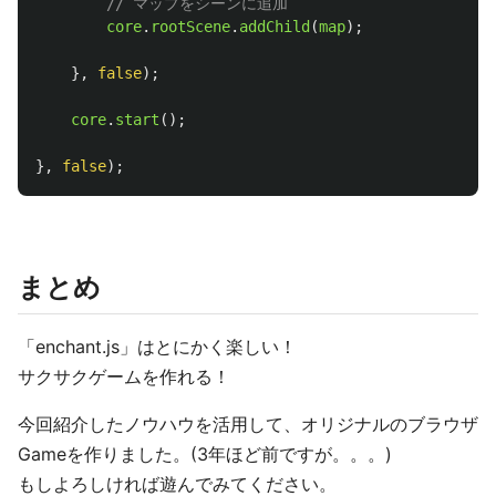
// マップをシーンに追加
core
.
rootScene
.
addChild
(
map
);
},
false
);
core
.
start
();
},
false
);
まとめ
「enchant.js」はとにかく楽しい！
サクサクゲームを作れる！
今回紹介したノウハウを活用して、オリジナルのブラウザ
Gameを作りました。(3年ほど前ですが。。。)
もしよろしければ遊んでみてください。