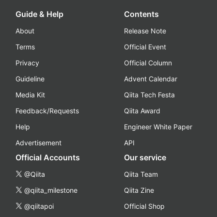
Guide & Help
Contents
About
Release Note
Terms
Official Event
Privacy
Official Column
Guideline
Advent Calendar
Media Kit
Qiita Tech Festa
Feedback/Requests
Qiita Award
Help
Engineer White Paper
Advertisement
API
Official Accounts
Our service
@Qiita
Qiita Team
@qiita_milestone
Qiita Zine
@qiitapoi
Official Shop