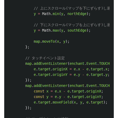
// 上にスクロール(マップを下にずらす)し過ぎ
y
=
Math
.
min
(
y
,
northEdge
);
// 下にスクロール(マップを上にずらす)し過ぎ
y
=
Math
.
max
(
y
,
southEdge
);
map
.
moveTo
(
x
,
y
);
};
// タッチイベント設定
map
.
addEventListener
(
enchant
.
Event
.
TOUCH_STA
e
.
target
.
originX
=
e
.
x
-
e
.
target
.
x
;
e
.
target
.
originY
=
e
.
y
-
e
.
target
.
y
;
});
map
.
addEventListener
(
enchant
.
Event
.
TOUCH_MOV
const
x
=
e
.
x
-
e
.
target
.
originX
;
const
y
=
e
.
y
-
e
.
target
.
originY
;
e
.
target
.
moveField
(
x
,
y
,
e
.
target
);
});