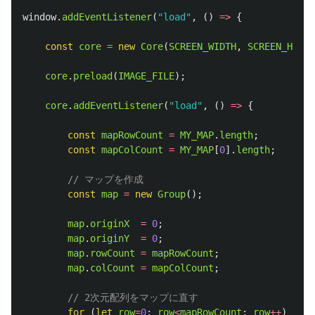
window
.
addEventListener
(
"
load
"
,
()
=>
{
const
core
=
new
Core
(
SCREEN_WIDTH
,
SCREEN_HEIGH
core
.
preload
(
IMAGE_FILE
);
core
.
addEventListener
(
"
load
"
,
()
=>
{
const
mapRowCount
=
MY_MAP
.
length
;
const
mapColCount
=
MY_MAP
[
0
].
length
;
// マップを作成
const
map
=
new
Group
();
map
.
originX
=
0
;
map
.
originY
=
0
;
map
.
rowCount
=
mapRowCount
;
map
.
colCount
=
mapColCount
;
// 2次元配列をマップに直す
for 
(
let
row
=
0
;
row
<
mapRowCount
;
row
++
)
{