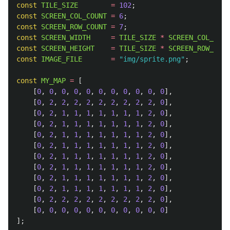
const
TILE_SIZE
=
102
;
const
SCREEN_COL_COUNT
=
6
;
const
SCREEN_ROW_COUNT
=
7
;
const
SCREEN_WIDTH
=
TILE_SIZE
*
SCREEN_COL_COUN
const
SCREEN_HEIGHT
=
TILE_SIZE
*
SCREEN_ROW_COUN
const
IMAGE_FILE
=
"
img/sprite.png
"
;
const
MY_MAP
=
[
[
0
,
0
,
0
,
0
,
0
,
0
,
0
,
0
,
0
,
0
,
0
],
[
0
,
2
,
2
,
2
,
2
,
2
,
2
,
2
,
2
,
2
,
0
],
[
0
,
2
,
1
,
1
,
1
,
1
,
1
,
1
,
1
,
2
,
0
],
[
0
,
2
,
1
,
1
,
1
,
1
,
1
,
1
,
1
,
2
,
0
],
[
0
,
2
,
1
,
1
,
1
,
1
,
1
,
1
,
1
,
2
,
0
],
[
0
,
2
,
1
,
1
,
1
,
1
,
1
,
1
,
1
,
2
,
0
],
[
0
,
2
,
1
,
1
,
1
,
1
,
1
,
1
,
1
,
2
,
0
],
[
0
,
2
,
1
,
1
,
1
,
1
,
1
,
1
,
1
,
2
,
0
],
[
0
,
2
,
1
,
1
,
1
,
1
,
1
,
1
,
1
,
2
,
0
],
[
0
,
2
,
1
,
1
,
1
,
1
,
1
,
1
,
1
,
2
,
0
],
[
0
,
2
,
2
,
2
,
2
,
2
,
2
,
2
,
2
,
2
,
0
],
[
0
,
0
,
0
,
0
,
0
,
0
,
0
,
0
,
0
,
0
,
0
]
];