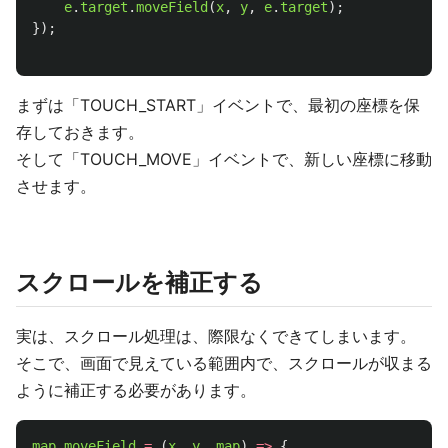
e
.
target
.
moveField
(
x
,
y
,
e
.
target
);
});
まずは「TOUCH_START」イベントで、最初の座標を保
存しておきます。
そして「TOUCH_MOVE」イベントで、新しい座標に移動
させます。
スクロールを補正する
実は、スクロール処理は、際限なくできてしまいます。
そこで、画面で見えている範囲内で、スクロールが収まる
ように補正する必要があります。
map
.
moveField
=
(
x
,
y
,
map
)
=>
{