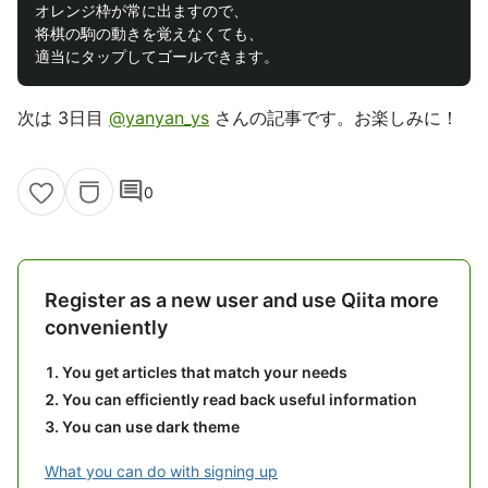
オレンジ枠が常に出ますので、

将棋の駒の動きを覚えなくても、

次は 3日目
@yanyan_ys
さんの記事です。お楽しみに！
comment
0
Register as a new user and use Qiita more
conveniently
You get articles that match your needs
You can efficiently read back useful information
You can use dark theme
What you can do with signing up