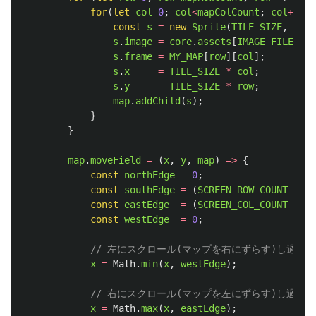
for
(
let
col
=
0
;
col
<
mapColCount
;
col
++
)
{
const
s
=
new
Sprite
(
TILE_SIZE
,
TILE
s
.
image
=
core
.
assets
[
IMAGE_FILE
];
s
.
frame
=
MY_MAP
[
row
][
col
];
s
.
x
=
TILE_SIZE
*
col
;
s
.
y
=
TILE_SIZE
*
row
;
map
.
addChild
(
s
);
}
}
map
.
moveField
=
(
x
,
y
,
map
)
=>
{
const
northEdge
=
0
;
const
southEdge
=
(
SCREEN_ROW_COUNT
-
ma
const
eastEdge
=
(
SCREEN_COL_COUNT
-
ma
const
westEdge
=
0
;
// 左にスクロール(マップを右にずらす)し過ぎ
x
=
Math
.
min
(
x
,
westEdge
);
// 右にスクロール(マップを左にずらす)し過ぎ
x
=
Math
.
max
(
x
,
eastEdge
);