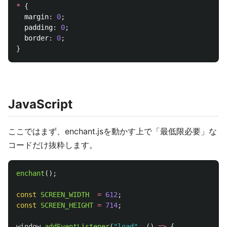
*
{
margin
:
0
;
padding
:
0
;
border
:
0
;
}
JavaScript
ここではまず、enchant.jsを動かす上で「最低限必要」な
コードだけ抜粋します。
enchant
();
const
SCREEN_WIDTH
=
612
;
const
SCREEN_HEIGHT
=
714
;
window
.
addEventListener
(
"
load
"
,
()
=>
{