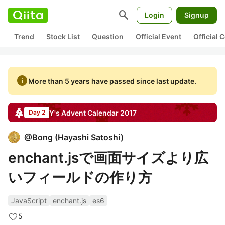
search
Login
Signup
Trend
Stock List
Question
Official Event
Official
info
More than 5 years have passed since last update.
Y's
Advent Calendar
2017
Day 2
@
Bong
(
Hayashi Satoshi
)
enchant.jsで画面サイズより広
いフィールドの作り方
JavaScript
enchant.js
es6
5