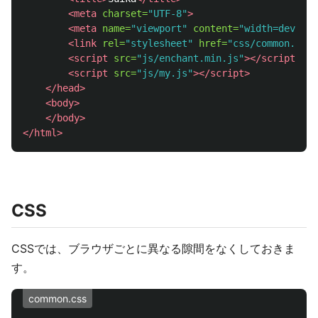
<meta
charset=
"UTF-8"
>
<meta
name=
"viewport"
content=
"width=device-
<link
rel=
"stylesheet"
href=
"css/common.css"
<script 
src=
"js/enchant.min.js"
></script>
<script 
src=
"js/my.js"
></script>
</head>
<body>
</body>
</html>
CSS
CSSでは、ブラウザごとに異なる隙間をなくしておきま
す。
common.css