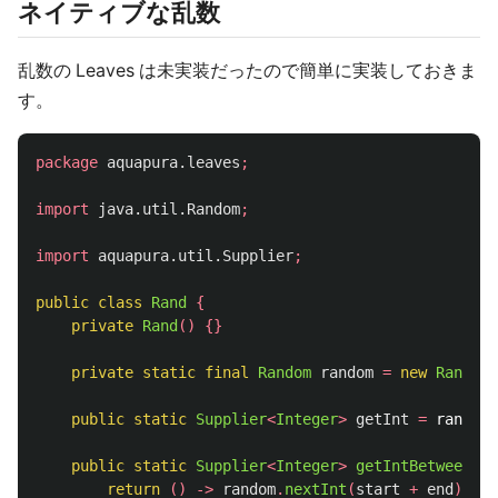
ネイティブな乱数
乱数の Leaves は未実装だったので簡単に実装しておきま
す。
package
aquapura.leaves
;
import
java.util.Random
;
import
aquapura.util.Supplier
;
public
class
Rand
{
private
Rand
()
{}
private
static
final
Random
random
=
new
Random
(
public
static
Supplier
<
Integer
>
getInt
=
random:
public
static
Supplier
<
Integer
>
getIntBetween
(
in
return
()
->
random
.
nextInt
(
start
+
end
)
-
s