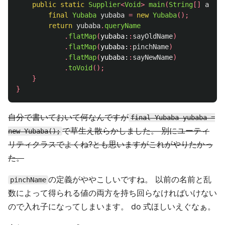
public
static
Supplier
<
Void
>
main
(
String
[]
args
)
final
Yubaba
yubaba
=
new
Yubaba
();
return
yubaba
.
queryName
.
flatMap
(
yubaba:
:
sayOldName
)
.
flatMap
(
yubaba:
:
pinchName
)
.
flatMap
(
yubaba:
:
sayNewName
)
.
toVoid
();
}
}
自分で書いておいて何なんですが
final Yubaba yubaba =
で草生え散らかしました。 別にユーティ
new Yubaba();
リティクラスでよくね?とも思いますがこれがやりたかっ
た。
の定義がややこしいですね。 以前の名前と乱
pinchName
数によって得られる値の両方を持ち回らなければいけない
ので入れ子になってしまいます。 do 式ほしいえぐなぁ。