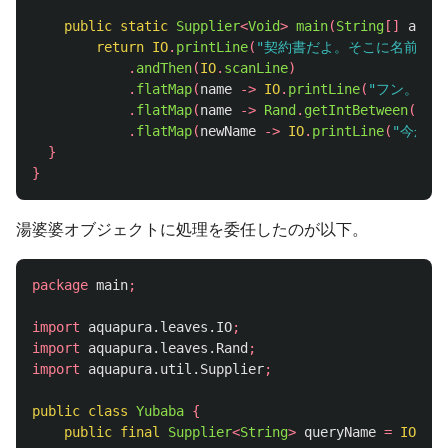
public
static
Supplier
<
Void
>
main
(
String
[]
args
)
return
IO
.
printLine
(
"契約書だよ。そこに名前を書
.
andThen
(
IO
.
scanLine
)
.
flatMap
(
name
->
IO
.
printLine
(
"フン。"
+
.
flatMap
(
name
->
Rand
.
getIntBetween
(
0
,
n
.
flatMap
(
newName
->
IO
.
printLine
(
"今から
}
}
湯婆婆オブジェクトに処理を委任したのが以下。
package
main
;
import
aquapura.leaves.IO
;
import
aquapura.leaves.Rand
;
import
aquapura.util.Supplier
;
public
class
Yubaba
{
public
final
Supplier
<
String
>
queryName
=
IO
.
pri