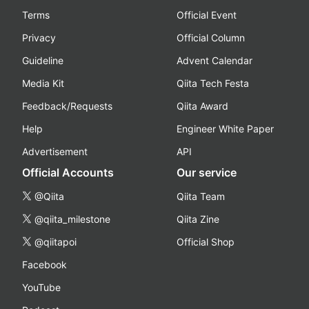
Terms
Official Event
Privacy
Official Column
Guideline
Advent Calendar
Media Kit
Qiita Tech Festa
Feedback/Requests
Qiita Award
Help
Engineer White Paper
Advertisement
API
Official Accounts
Our service
@Qiita
Qiita Team
@qiita_milestone
Qiita Zine
@qiitapoi
Official Shop
Facebook
YouTube