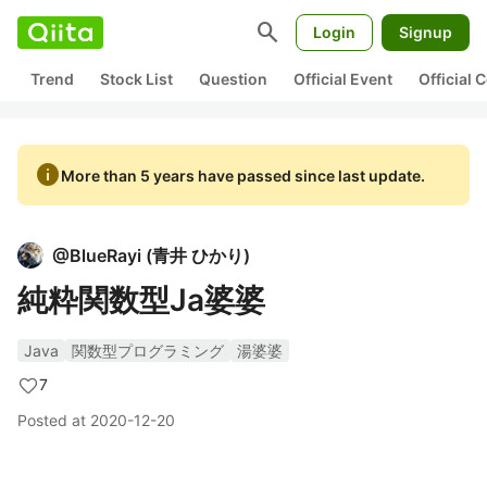
search
Login
Signup
Trend
Stock List
Question
Official Event
Official
info
More than 5 years have passed since last update.
@
BlueRayi
(
青井 ひかり
)
純粋関数型Ja婆婆
Java
関数型プログラミング
湯婆婆
7
Posted at
2020-12-20