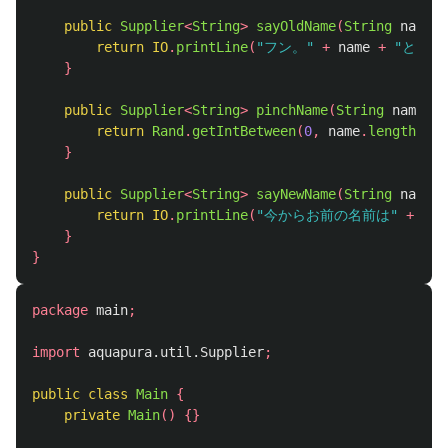
public
Supplier
<
String
>
sayOldName
(
String
name
)
return
IO
.
printLine
(
"フン。"
+
name
+
"という
}
public
Supplier
<
String
>
pinchName
(
String
name
)
{
return
Rand
.
getIntBetween
(
0
,
name
.
length
()).
}
public
Supplier
<
String
>
sayNewName
(
String
name
)
return
IO
.
printLine
(
"今からお前の名前は"
+
nam
}
}
package
main
;
import
aquapura.util.Supplier
;
public
class
Main
{
private
Main
()
{}