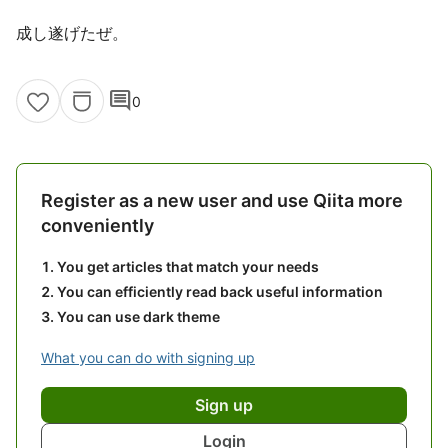
成し遂げたぜ。
comment
0
Register as a new user and use Qiita more
conveniently
You get articles that match your needs
You can efficiently read back useful information
You can use dark theme
What you can do with signing up
Sign up
Login