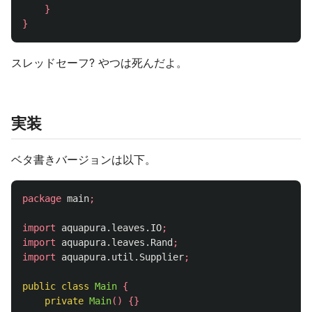
}
}
スレッドセーフ? やつは死んだよ。
実装
ベタ書きバージョンは以下。
package
main
;
import
aquapura.leaves.IO
;
import
aquapura.leaves.Rand
;
import
aquapura.util.Supplier
;
public
class
Main
{
private
Main
()
{}