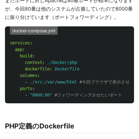
またポートに対しApacheは80番ポートが標準になります
が、今回80番は他のシステムが占拠していたので8000番
に振り分けています（ポートフォワーディング）。
docker-compose.yml
services
:
app
:
build
:
context
:
./docker/php
dockerfile
:
Dockerfile
volumes
:
-
./src:/var/www/html
#今回ブラウザで表示させたい
ports
:
-
"
8000:80"
#フォワーディングさせたいポート
PHP定義のDockerfile