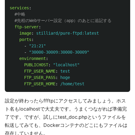
services
:
#中略
#先程のWebサーバー設定（app）のあとに追記する
ftp-server
:
image
:
stilliard/pure-ftpd:latest
ports
:
-
"
21:21"
-
"
30000-30009:30000-30009"
environment
:
PUBLICHOST
:
"
localhost"
FTP_USER_NAME
:
test
FTP_USER_PASS
:
hoge
FTP_USER_HOME
:
/home/test
設定が終わったらffftpにアクセスしてみましょう。ホス
ト名もlocalhostで大丈夫です。うまくつながれば準備完
了です。ですが、試しにtest_doc.phpというファイルを
転送してみても、Dockerコンテナのどこにもファイルは
存在していません。