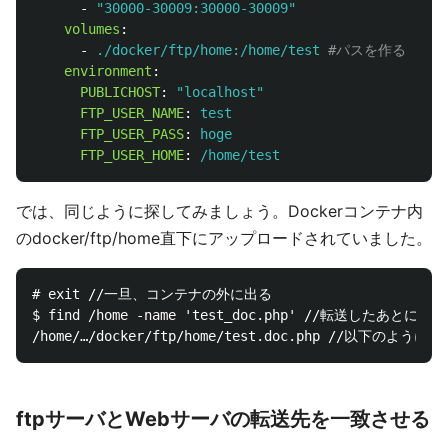
-
"
30000-30009:30000-30009"
volumes
:
-
./docker/ftp/home:/home/test
#パスを作る
environment
:
PUBLICHOST
:
"
localhost"
FTP_USER_NAME
:
test
FTP_USER_PASS
:
hoge
FTP_USER_HOME
:
/home/test
では、同じように探してみましょう。Dockerコンテナ内
のdocker/ftp/home直下にアップロードされていました。
# exit //一旦、コンテナの外に出る

$ find /home -name 'test_doc.php' //転送したあとに
ftpサーバとWebサーバの転送先を一致させる