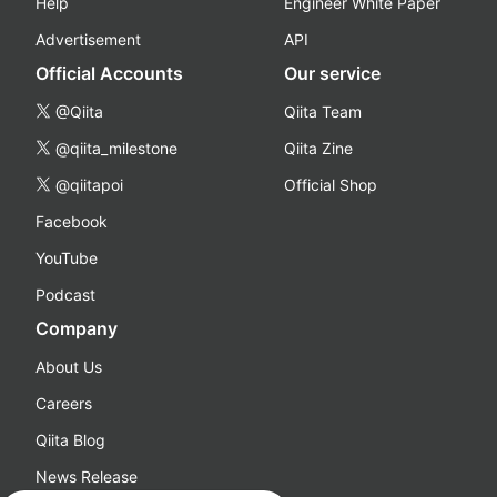
Help
Engineer White Paper
Advertisement
API
Official Accounts
Our service
@Qiita
Qiita Team
@qiita_milestone
Qiita Zine
@qiitapoi
Official Shop
Facebook
YouTube
Podcast
Company
About Us
Careers
Qiita Blog
News Release