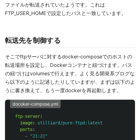
ファイルが転送されていたようです。これは
FTP_USER_HOMEで設定したパスと一致しています。
転送先を制御する
そこでftpサーバに対するdocker-composeでのホストの
転送場所を設定し、Dockerコンテナと紐づけます。パス
の紐づけはvolumesで行えます。よく見る開発系ブログな
ら以下のように記述したりしていますが、まずは以下のよ
うに書き換えて、もう一度dockerを再起動します。
docoker-compose.yml
ftp-server
:
image
:
stilliard/pure-ftpd:latest
ports
:
-
"
21:21"