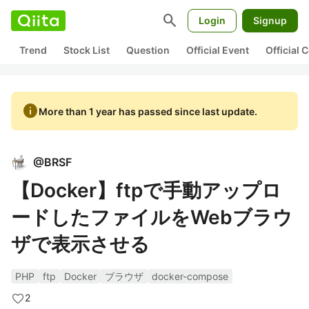
search
Login
Signup
Trend
Stock List
Question
Official Event
Official
info
More than 1 year has passed since last update.
@
BRSF
【Docker】ftpで手動アップロ
ードしたファイルをWebブラウ
ザで表示させる
PHP
ftp
Docker
ブラウザ
docker-compose
2