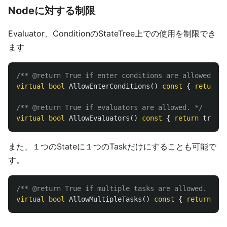
Nodeに対する制限
Evaluator、ConditionのStateTree上での使用を制限でき
ます
/** @return True if enter conditions are allowed. */
virtual
bool
AllowEnterConditions
()
const
{
return
t
/** @return True if evaluators are allowed. */
virtual
bool
AllowEvaluators
()
const
{
return
true
;
また、１つのStateに１つのTaskだけにすることも可能で
す。
/** @return True if multiple tasks are allowed. */
virtual
bool
AllowMultipleTasks
()
const
{
return
tru