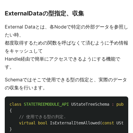
ExternalDataの型指定、収集
External Dataとは、各Nodeで特定の外部データを参照し
たい時、
都度取得するための関数を呼ばなくて済むように予め情報
をキャッシュして
Handle経由で簡単にアクセスできるようにする機能で
す。
Schemaではそこで使用できる型の指定と、実際のデータ
の収集を行います。
class
STATETREEMODULE_API
UStateTreeSchema
:
public
{
// 使用できる型の判定.
virtual
bool
IsExternalItemAllowed
(
const
UStruct
}