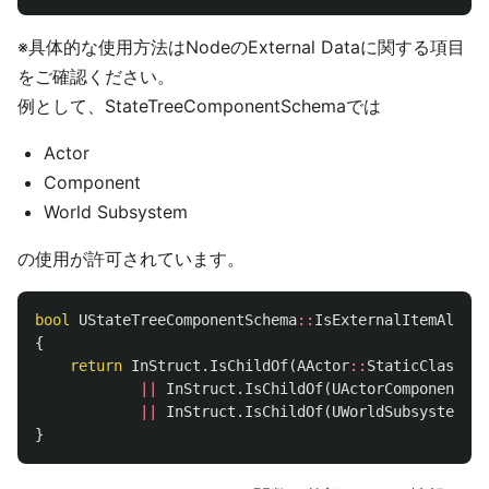
※具体的な使用方法はNodeのExternal Dataに関する項目
をご確認ください。
例として、StateTreeComponentSchemaでは
Actor
Component
World Subsystem
の使用が許可されています。
bool
UStateTreeComponentSchema
::
IsExternalItemAllowe
{
return
InStruct
.
IsChildOf
(
AActor
::
StaticClass
())
||
InStruct
.
IsChildOf
(
UActorComponent
::
S
||
InStruct
.
IsChildOf
(
UWorldSubsystem
::
S
}