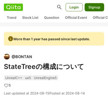
search
Login
Signup
Trend
Stock List
Question
Official Event
Official
info
More than 1 year has passed since last update.
@
BONTAN
StateTreeの構成について
UnrealC++
ue5
UnrealEngine5
5
Last updated at
2024-08-15
Posted at
2024-08-14