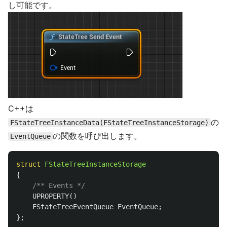
し可能です。
C++は
の
FStateTreeInstanceData(FStateTreeInstanceStorage)
の関数を呼び出します。
EventQueue
struct
FStateTreeInstanceStorage
{
/** Events */
UPROPERTY
()
FStateTreeEventQueue
EventQueue
;
};