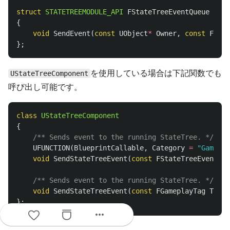
struct
STATETREEMODULE_API
FStateTreeEventQueue
{
void
SendEvent
(
const
UObject
*
Owner
,
const
FGame
};
を使用している場合は下記関数でも
UStateTreeComponent
呼び出し可能です。
class
UStateTreeComponent
{
/** Sends event to the running StateTree. */
UFUNCTION
(
BlueprintCallable
,
Category
=
"Gamepla
void
SendStateTreeEvent
(
const
FStateTreeEvent
&
E
/** Sends event to the running StateTree. */
void
SendStateTreeEvent
(
const
FGameplayTag
Tag
,
};
more_horiz