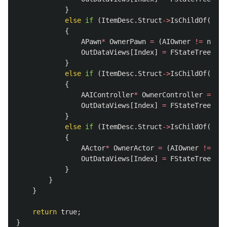
}
else
if
(
ItemDesc
.
Struct
->
IsChildOf
(
APaw
{
APawn
*
OwnerPawn
=
(
AIOwner
!=
nullp
OutDataViews
[
Index
]
=
FStateTreeData
}
else
if
(
ItemDesc
.
Struct
->
IsChildOf
(
AAIC
{
AAIController
*
OwnerController
=
AIO
OutDataViews
[
Index
]
=
FStateTreeData
}
else
if
(
ItemDesc
.
Struct
->
IsChildOf
(
AAct
{
AActor
*
OwnerActor
=
(
AIOwner
!=
nul
OutDataViews
[
Index
]
=
FStateTreeData
}
}
}
return
true
;
}