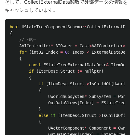
そして、CollectExternalData関数で外部データの情報を
キャッシュしています。
bool
UStateTreeComponentSchema
::
CollectExternalData
(
{
// ~略~
AAIController
*
AIOwner
=
Cast
<
AAIController
>
(
Own
for
(
int32
Index
=
0
;
Index
<
ExternalDataDescs
.
{
const
FStateTreeExternalDataDesc
&
ItemDesc
=
if
(
ItemDesc
.
Struct
!=
nullptr
)
{
if
(
ItemDesc
.
Struct
->
IsChildOf
(
UWorldSub
{
UWorldSubsystem
*
Subsystem
=
World
->
OutDataViews
[
Index
]
=
FStateTreeData
}
else
if
(
ItemDesc
.
Struct
->
IsChildOf
(
UAct
{
UActorComponent
*
Component
=
Owner
->
OutDataViews
[
Index
]
=
FStateTreeData