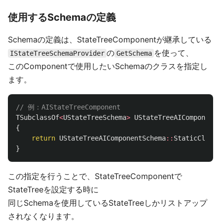
使用するSchemaの定義
Schemaの定義は、StateTreeComponentが継承している
の
を使って、
IStateTreeSchemaProvider
GetSchema
このComponentで使用したいSchemaのクラスを指定し
ます。
// 例：AIStateTreeComponent
TSubclassOf
<
UStateTreeSchema
>
UStateTreeAIComponent
:
{
return
UStateTreeAIComponentSchema
::
StaticClass
(
}
この指定を行うことで、StateTreeComponentで
StateTreeを設定する時に
同じSchemaを使用しているStateTreeしかリストアップ
されなくなります。