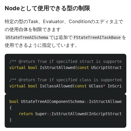
Nodeとして使用できる型の制限
特定の型のTask、Evaluator、Conditionのエディタ上で
の使用自体を制限できます
では追加で
を
UStateTreeAISchema
FStateTreeAITaskBase
使用できるように指定しています。
/** @return True if specified struct is supported */
virtual
bool
IsStructAllowed
(
const
UScriptStruct
*
In
/** @return True if specified class is supported */
virtual
bool
IsClassAllowed
(
const
UClass
*
InScriptSt
bool
UStateTreeAIComponentSchema
::
IsStructAllowed
(
co
{
return
Super
::
IsStructAllowed
(
InScriptStruct
)
||
}