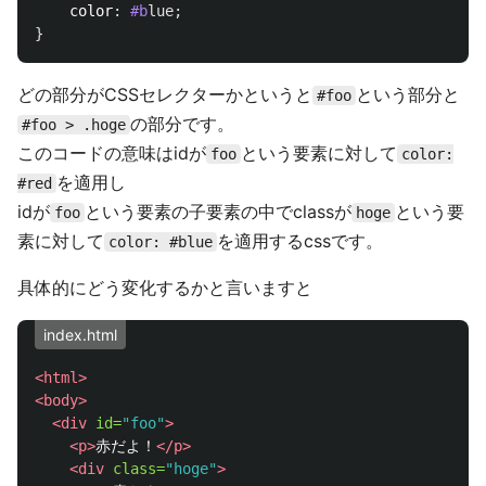
color
:
#b
lue
;
}
どの部分がCSSセレクターかというと
という部分と
#foo
の部分です。
#foo > .hoge
このコードの意味はidが
という要素に対して
foo
color:
を適用し
#red
idが
という要素の子要素の中でclassが
という要
foo
hoge
素に対して
を適用するcssです。
color: #blue
具体的にどう変化するかと言いますと
index.html
<html>
<body>
<div
id=
"foo"
>
<p>
赤だよ！
</p>
<div
class=
"hoge"
>