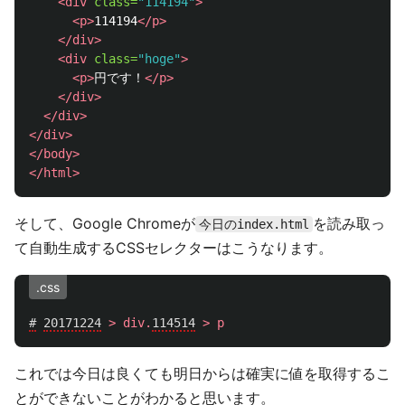
<div
class=
"114194"
>
<p>
114194
</p>
</div>
<div
class=
"hoge"
>
<p>
円です！
</p>
</div>
</div>
</div>
</body>
</html>
そして、Google Chromeが
を読み取っ
今日のindex.html
て自動生成するCSSセレクターはこうなります。
.css
#
20171224
>
div
.
114514
>
p
これでは今日は良くても明日からは確実に値を取得するこ
とができないことがわかると思います。