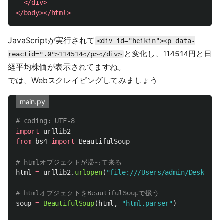
</div>
</body></html>
JavaScriptが実行されて
<div id="heikin"><p data-
と変化し、114514円と日
reactid=".0">114514</p></div>
経平均株価が表示されてますね。
では、Webスクレイピングしてみましょう
main.py
import
urllib2
from
bs4
import
BeautifulSoup
html
=
urllib2
.
urlopen
(
"
file:///Users/admin/Desktop/
soup
=
BeautifulSoup
(
html
,
"
html.parser
"
)