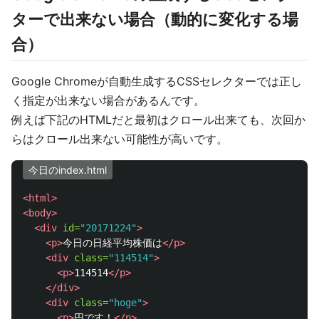
ターで出来ない場合（動的に変化する場
合）
Google Chromeが自動生成するCSSセレクターでは正し
く指定が出来ない場合があるんです。
例えば下記のHTMLだと最初はクロール出来ても、次回か
らはクロール出来ない可能性が高いです。
今日のindex.html
<html>
<body>
<div
id=
"20171224"
>
<p>
今日の日経平均株価は
</p>
<div
class=
"114514"
>
<p>
114514
</p>
</div>
<div
class=
"hoge"
>
<p>
円です！
</p>