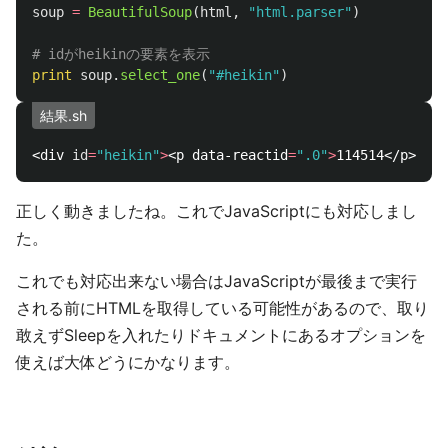
soup
=
BeautifulSoup
(
html
,
"
html.parser
"
)
print
soup
.
select_one
(
"
#heikin
"
)
結果.sh
<div 
id
=
"heikin"
>
<p data-reactid
=
".0"
>
正しく動きましたね。これでJavaScriptにも対応しまし
た。
これでも対応出来ない場合はJavaScriptが最後まで実行
される前にHTMLを取得している可能性があるので、取り
敢えずSleepを入れたりドキュメントにあるオプションを
使えば大体どうにかなります。