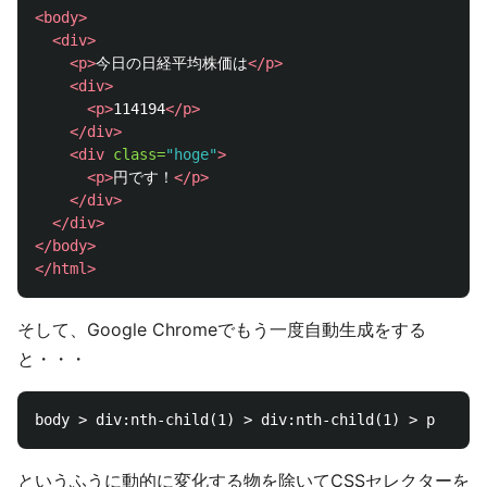
<body>
<div>
<p>
今日の日経平均株価は
</p>
<div>
<p>
114194
</p>
</div>
<div
class=
"hoge"
>
<p>
円です！
</p>
</div>
</div>
</body>
</html>
そして、Google Chromeでもう一度自動生成をする
と・・・
というふうに動的に変化する物を除いてCSSセレクターを