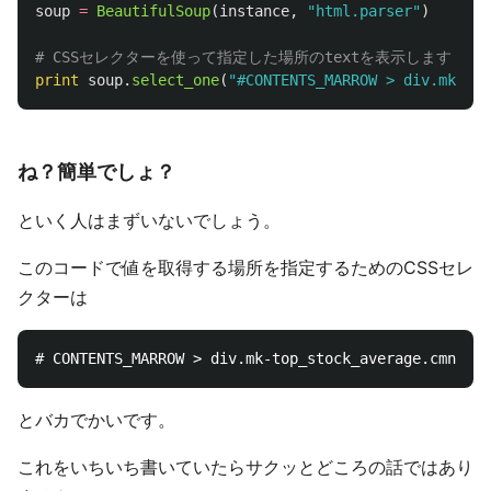
soup
=
BeautifulSoup
(
instance
,
"
html.parser
"
)
print
soup
.
select_one
(
"
#CONTENTS_MARROW > div.mk-top
ね？簡単でしょ？
といく人はまずいないでしょう。
このコードで値を取得する場所を指定するためのCSSセレ
クターは
とバカでかいです。
これをいちいち書いていたらサクッとどころの話ではあり