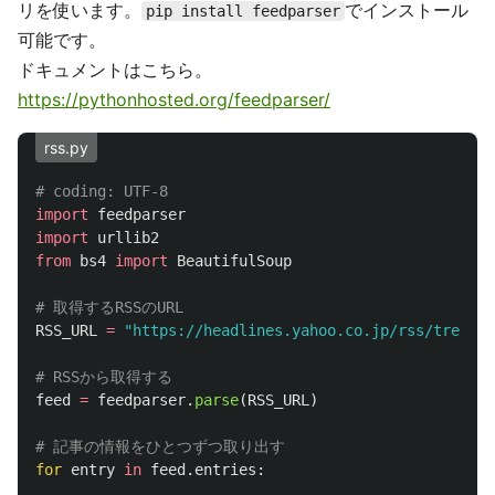
リを使います。
でインストール
pip install feedparser
可能です。
ドキュメントはこちら。
https://pythonhosted.org/feedparser/
rss.py
import
feedparser
import
urllib2
from
bs4
import
BeautifulSoup
RSS_URL
=
"
https://headlines.yahoo.co.jp/rss/trendy-
feed
=
feedparser
.
parse
(
RSS_URL
)
for
entry
in
feed
.
entries
: