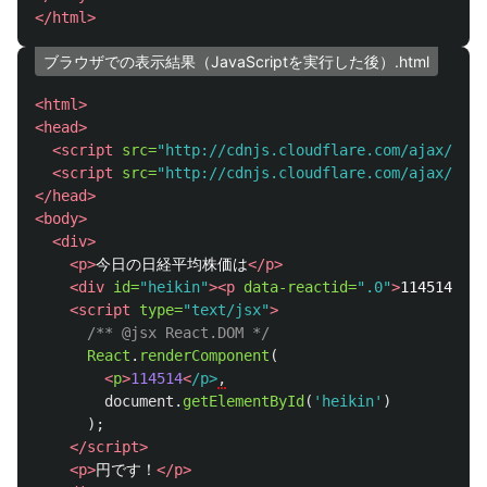
</html>
ブラウザでの表示結果（JavaScriptを実行した後）.html
<html>
<head>
<script 
src=
"http://cdnjs.cloudflare.com/ajax/libs
<script 
src=
"http://cdnjs.cloudflare.com/ajax/libs
</head>
<body>
<div>
<p>
今日の日経平均株価は
</p>
<div
id=
"heikin"
><p
data-reactid=
".0"
>
114514
</p>
<script 
type=
"text/jsx"
>
/** @jsx React.DOM */
React
.
renderComponent
(
<
p
>
114514
<
/p>
document
.
getElementById
(
'
heikin
'
)
);
</script>
<p>
円です！
</p>