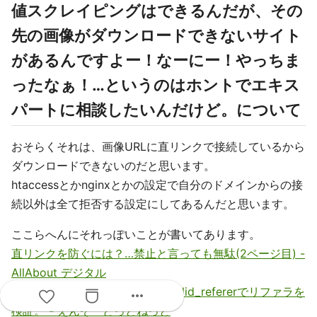
値スクレイピングはできるんだが、その
先の画像がダウンロードできないサイト
があるんですよー！なーにー！やっちま
ったなぁ！…というのはホントでエキス
パートに相談したいんだけど。について
おそらくそれは、画像URLに直リンクで接続しているから
ダウンロードできないのだと思います。
htaccessとかnginxとかの設定で自分のドメインからの接
続以外は全て拒否する設定にしてあるんだと思います。
ここらへんにそれっぽいことが書いてあります。
直リンクを防ぐには？…禁止と言っても無駄(2ページ目) -
AllAbout デジタル
メモ/nginxで直リン禁止設定。valid_refererでリファラを
more_horiz
検証。 - えんぞーどっとねっと