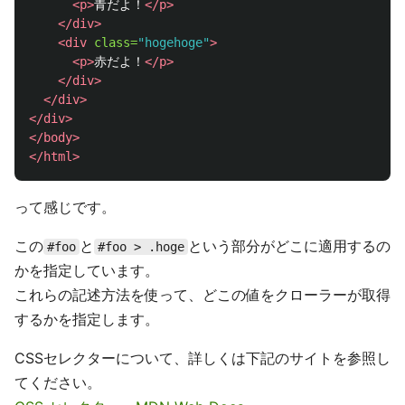
<p>
青だよ！
</p>
</div>
<div
class=
"hogehoge"
>
<p>
赤だよ！
</p>
</div>
</div>
</div>
</body>
</html>
って感じです。
この
と
という部分がどこに適用するの
#foo
#foo > .hoge
かを指定しています。
これらの記述方法を使って、どこの値をクローラーが取得
するかを指定します。
CSSセレクターについて、詳しくは下記のサイトを参照し
てください。