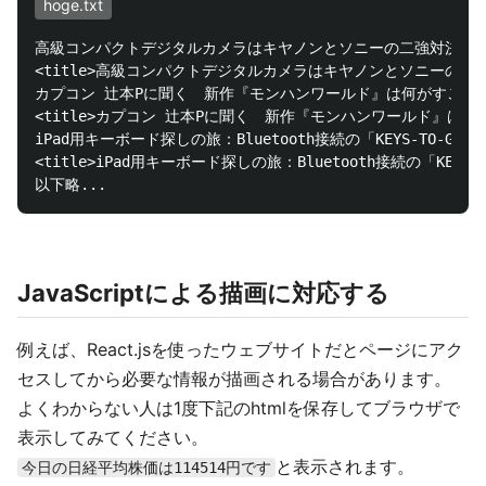
hoge.txt
高級コンパクトデジタルカメラはキヤノンとソニーの二強対決！？
<title>高級コンパクトデジタルカメラはキヤノンとソニーの二強対決
カプコン 辻本Pに聞く　新作『モンハンワールド』は何がすごい？
<title>カプコン 辻本Pに聞く　新作『モンハンワールド』は何がす
iPad用キーボード探しの旅：Bluetooth接続の「KEYS-TO-
<title>iPad用キーボード探しの旅：Bluetooth接続の「KEYS
JavaScriptによる描画に対応する
例えば、React.jsを使ったウェブサイトだとページにアク
セスしてから必要な情報が描画される場合があります。
よくわからない人は1度下記のhtmlを保存してブラウザで
表示してみてください。
と表示されます。
今日の日経平均株価は114514円です