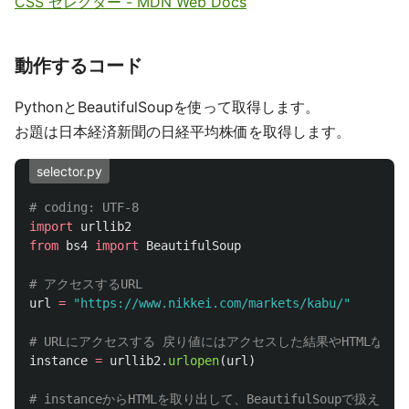
CSS セレクター - MDN Web Docs
動作するコード
PythonとBeautifulSoupを使って取得します。
お題は日本経済新聞の日経平均株価を取得します。
selector.py
import
urllib2
from
bs4
import
BeautifulSoup
url
=
"
https://www.nikkei.com/markets/kabu/
"
instance
=
urllib2
.
urlopen
(
url
)