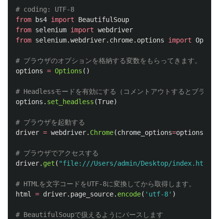
from
bs4
import
BeautifulSoup
from
selenium
import
webdriver
from
selenium.webdriver.chrome.options
import
Option
options
=
Options
()
options
.
set_headless
(
True
)
driver
=
webdriver
.
Chrome
(
chrome_options
=
options
)
driver
.
get
(
"
file:///Users/admin/Desktop/index.html
"
)
html
=
driver
.
page_source
.
encode
(
'
utf-8
'
)