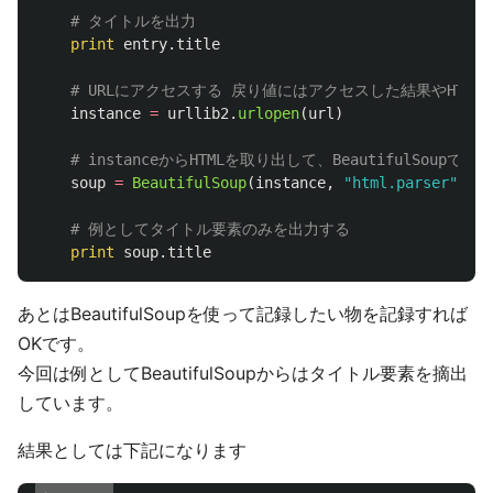
print
entry
.
title
instance
=
urllib2
.
urlopen
(
url
)
soup
=
BeautifulSoup
(
instance
,
"
html.parser
"
)
print
soup
.
title
あとはBeautifulSoupを使って記録したい物を記録すれば
OKです。
今回は例としてBeautifulSoupからはタイトル要素を摘出
しています。
結果としては下記になります