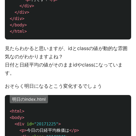
</div>
</div>
</div>
</body>
</html>
見たらわかると思いますが、idとclassの値が動的な雰囲
気なのがわかりますよね？
日付と日経平均の値がそのままidやclassになっていま
す。
おそらく明日になるとこう変化するでしょう
明日のindex.html
<html>
<body>
<div
id=
"20171225"
>
<p>
今日の日経平均株価は
</p>