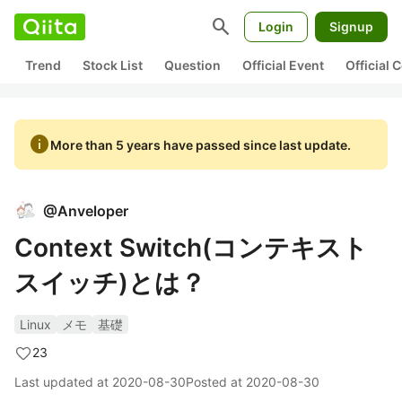
search
Login
Signup
Trend
Stock List
Question
Official Event
Official
info
More than 5 years have passed since last update.
@
Anveloper
Context Switch(コンテキスト
スイッチ)とは？
Linux
メモ
基礎
23
Last updated at
2020-08-30
Posted at
2020-08-30