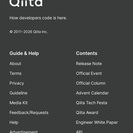
How developers code is here.
© 2011-
2026
Qiita Inc.
Guide & Help
Contents
About
Release Note
Terms
Official Event
Privacy
Official Column
Guideline
Advent Calendar
Media Kit
Qiita Tech Festa
Feedback/Requests
Qiita Award
Help
Engineer White Paper
Advertisement
API