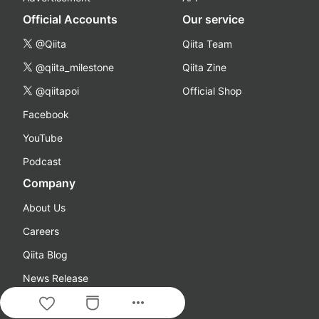
Official Accounts
Our service
@Qiita
Qiita Team
@qiita_milestone
Qiita Zine
@qiitapoi
Official Shop
Facebook
YouTube
Podcast
Company
About Us
Careers
Qiita Blog
News Release
more_horiz