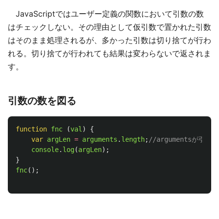
JavaScriptではユーザー定義の関数において引数の数
はチェックしない。その理由として仮引数で置かれた引数
はそのまま処理されるが、多かった引数は切り捨てが行わ
れる。切り捨てが行われても結果は変わらないで返されま
す。
引数の数を図る
function
fnc
(
val
)
{
var
argLen
=
arguments
.
length
;
//argumentsが引数
console
.
log
(
argLen
);
}
fnc
();