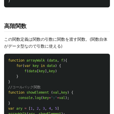
}
高階関数
この関数定義は関数の引数に関数を渡す関数。(関数自体
がデータ型なので引数に使える)
function
arrayWalk
(
data
,
f
){
for
(
var
key
in
data
)
{
f
(
data
[
key
],
key
)
}
}
//コールバック関数
function
showElement
(
val
,
key
)
{
console
.
log
(
key
+
'
:
'
+
val
);
}
var
ary
=
[
1
,
2
,
3
,
4
,
5
]
arrayWalk
(
ary
,
showElement
);