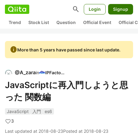
search
Login
Signup
Trend
Stock List
Question
Official Event
Official
info
More than 5 years have passed since last update.
@
A_zara
in
IPFactory
JavaScriptに再入門しようと思
った 関数編
JavaScript
入門
es6
3
Last updated at
2018-08-23
Posted at
2018-08-23