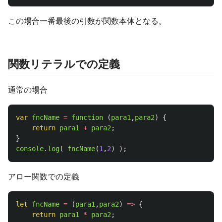
この場合一番最後の引数が関数本体となる。
関数リテラルでの定義
通常の場合
var
fncName
=
function 
(
para1
,
para2
)
{
return
para1
+
para2
;
}
console
.
log
(
fncName
(
1
,
2
)
);
アロー関数での定義
let
fncName
=
(
para1
,
para2
)
=>
{
return
para1
*
para2
;