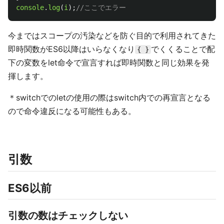
console
.
log
(
i
);
//ここでエラー
今まではスコープの汚染などを防ぐ目的で利用されてきた
即時関数がES6以降はいらなくなり
でくくることで配
{ }
下の変数をlet命令で宣言すれば即時関数と同じ効果を発
揮します。
＊switchでのletの使用の際はswitch内での再宣言となる
ので命令違反になる可能性もある。
引数
ES6以前
引数の数はチェックしない