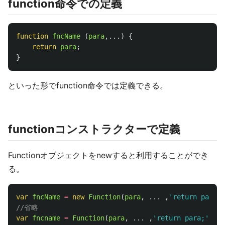
function命令での定義
function
fncName
(
para
,...)
{
return
para
;
}
といった形でfunction命令では定義できる。
functionコンストラクターで定義
Functionオブジェクトをnewすると利用することができ
る。
var
fncName
=
new
Function
(
para
,
...
,
'
return para;
'
//省略
var
fncname
=
Function
(
para
,
...
,
'
return para;
'
);