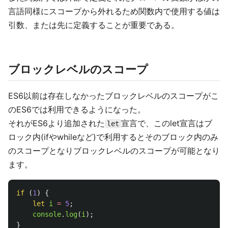
言語同様にスコープから外れるため関数内で使用する値は
引数、または先に定義することが重要である。
ブロックレベルのスコープ
ES6以前は存在しなかったブロックレベルのスコープがこ
のES6では利用できるようになった。
それがES6より追加された
宣言で、このlet宣言はブ
let
ロック内(ifやwhileなど)で利用するとそのブロック内のみ
のスコープとなりブロックレベルのスコープが可能となり
ます。
if 
(
1
)
{
let
i
=
5
;
console
.
log
(
i
);
}