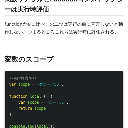
ーは実行時評価
function命令に比べこの二つは実行の前に宣言しないと動
作しない。つまるところこれらは実行時に評価される。
変数のスコープ
//var宣言あり
var
scope
=
'
グローバル
'
;
function
local
()
{
var
scope
=
'
ローカル
'
;
return
scope
;
}
console
.
log
(
local
());