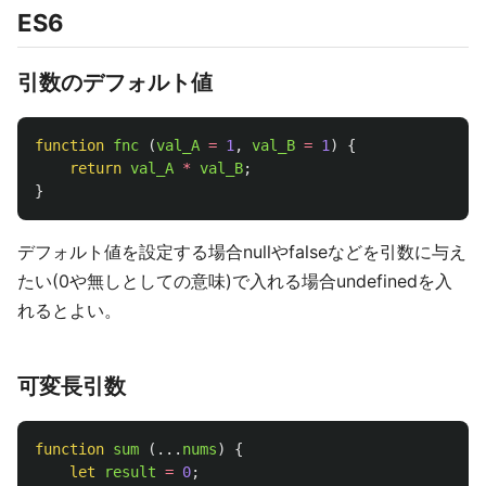
ES6
引数のデフォルト値
function
fnc
(
val_A
=
1
,
val_B
=
1
)
{
return
val_A
*
val_B
;
}
デフォルト値を設定する場合nullやfalseなどを引数に与え
たい(0や無しとしての意味)で入れる場合undefinedを入
れるとよい。
可変長引数
function
sum
(...
nums
)
{
let
result
=
0
;