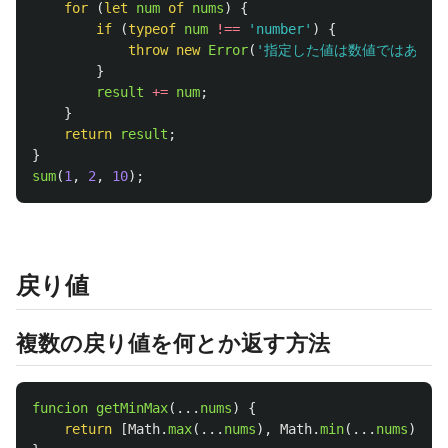
for 
(
let
num
of
nums
)
{
if 
(
typeof
num
!==
'
number
'
)
{
throw
new
Error
(
'
指定した値は数値ではありま
}
result
+=
num
;
}
return
result
;
}
sum
(
1
,
2
,
10
);
戻り値
複数の戻り値を何とか返す方法
funcion
getMinMax
(...
nums
)
{
return
[
Math
.
max
(...
nums
),
Math
.
min
(...
nums
)];
/