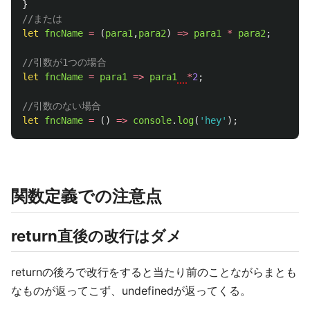
}
//または
let
fncName
=
(
para1
,
para2
)
=>
para1
*
para2
;
//引数が1つの場合
let
fncName
=
para1
=>
para1
*
2
;
//引数のない場合
let
fncName
=
()
=>
console
.
log
(
'
hey
'
);
関数定義での注意点
return直後の改行はダメ
returnの後ろで改行をすると当たり前のことながらまとも
なものが返ってこず、undefinedが返ってくる。