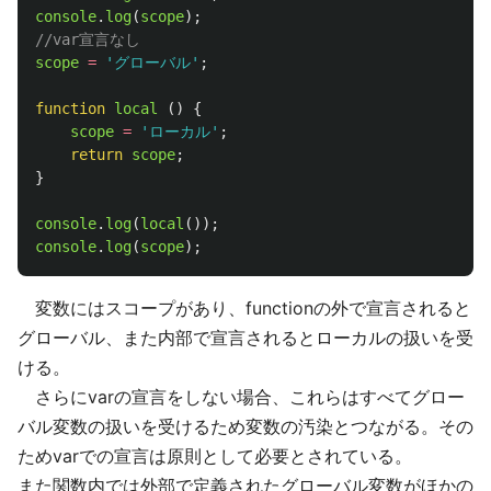
console
.
log
(
scope
);
//var宣言なし
scope
=
'
グローバル
'
;
function
local
()
{
scope
=
'
ローカル
'
;
return
scope
;
}
console
.
log
(
local
());
console
.
log
(
scope
);
変数にはスコープがあり、functionの外で宣言されると
グローバル、また内部で宣言されるとローカルの扱いを受
ける。
さらにvarの宣言をしない場合、これらはすべてグロー
バル変数の扱いを受けるため変数の汚染とつながる。その
ためvarでの宣言は原則として必要とされている。
また関数内では外部で定義されたグローバル変数がほかの