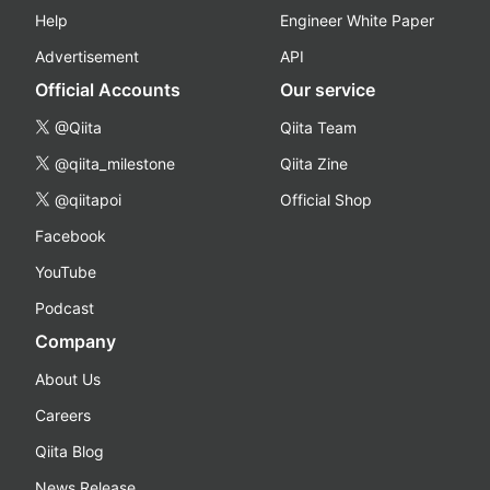
Help
Engineer White Paper
Advertisement
API
Official Accounts
Our service
@Qiita
Qiita Team
@qiita_milestone
Qiita Zine
@qiitapoi
Official Shop
Facebook
YouTube
Podcast
Company
About Us
Careers
Qiita Blog
News Release