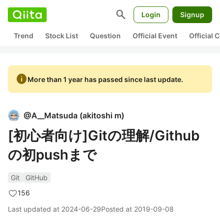
search
Login
Signup
Trend
Stock List
Question
Official Event
Official
info
More than 1 year has passed since last update.
@
A__Matsuda
(
akitoshi m
)
[初心者向け]Gitの理解/Github
の初pushまで
Git
GitHub
156
Last updated at
2024-06-29
Posted at
2019-09-08