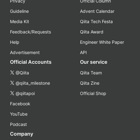
Privacy
Official Column
Guideline
Advent Calendar
Media Kit
Qiita Tech Festa
Feedback/Requests
Qiita Award
Help
Engineer White Paper
Advertisement
API
Official Accounts
Our service
@Qiita
Qiita Team
@qiita_milestone
Qiita Zine
@qiitapoi
Official Shop
Facebook
YouTube
Podcast
Company