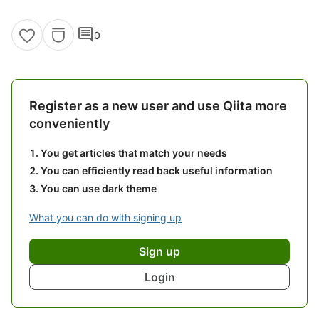
comment
0
Register as a new user and use Qiita more
conveniently
You get articles that match your needs
You can efficiently read back useful information
You can use dark theme
What you can do with signing up
Sign up
Login